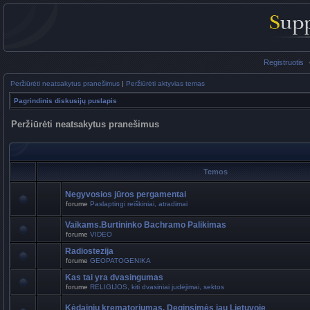
Registruotis
Peržiūrėti neatsakytus pranešimus
|
Peržiūrėti aktyvias temas
Pagrindinis diskusijų puslapis
Peržiūrėti neatsakytus pranešimus
Temos
Negyvosios jūros pergamentai
forume
Paslaptingi reiškiniai, atradimai
Vaikams.Burtininko Bachramo Palikimas
forume
VIDEO
Radiostezija
forume
GEOPATOGENIKA
Kas tai yra dvasingumas
forume
RELIGIJOS, kiti dvasiniai judėjimai, sektos
Kėdainių krematoriumas. Deginsimės jau Lietuvoje