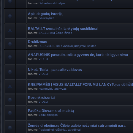
forume
Dabarties aktualijos
Apie degtukų istoriją
forume
Įvairenybės
BALTAI.LT svetainės lankytojų susitikimai
forume
SKELBIMAI-Žaibo žinios
Druidizmas
forume
RELIGIJOS, kiti dvasiniai judėjimai, sektos
ANAPUSINIS pasaulis-toliau gyvens tie, kurie tiki gyvenimu
forume
VIDEO
Nikola Tesla - pasaulio valdovas
forume
VIDEO
KREIPIAMĖS Į VISUS BALTAI.LT FORUMŲ LANKYTojus dėl išli
forume
Įvairenybių archyvas
Rozenkroiceriai
forume
VIDEO
Padėka Dievams už maistą
forume
Baltų apeigos
Žemės drebėjimas Čilėje galėjo nežymiai sutrumpinti parą
forume
Paslaptingi reiškiniai, atradimai