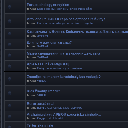
Parapsichologų stovyklos
forume
Ekspedicijos/Kelionės/Stovyklos/Įspūdžiai
Ant Jono Pauliaus II kapo paslaptingas reiškinys
forume
Paranormalūs atvejai, komentarai, pagalba
Как взнуздать Ночную Кобылицу:техники работы с кошма
forume
SAPNAI
Для чего вам снятся сны?
forume
SAPNAI
Магия сновидений: путь знания и действия
forume
SAPNAI
Apie Rasą ir šventąjį Gralį
forume
Baltų dvasinės tradicijos, praktikos
Žmonijos neįmanomi artefaktai, kas meluoja?
forume
VIDEO
Kiek žmonijai metų?
forume
VIDEO
Burtų aprašymai
forume
Baltų dvasinės tradicijos, praktikos
Archainių slavų APEIGŲ pagoniška simbolika
forume
Knygos. kiti leidiniai
Terteriška mįslė