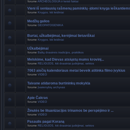
forume
ARCHEOLOGIJA ir keisti faktai
Vieni iš seniausių rašmenų paminklų -įdomi knyga ieškantiem
forume
Knygos. kiti leidiniai
Medžių galios
forume
GEOPATOGENIKA
Burtai, užkalbėjimai, kerėjimai lietuviškai
forume
Knygos. kiti leidiniai
Užkalbėjimai
forume
Baltų dvasinės tradicijos, praktikos
Melskime, kad Dievas atsiųstų mums krovinį...
forume
RELIGIJOS, kiti dvasiniai judėjimai, sektos
7063 aisčių kalendoriaus metai beveik atitinka filmo įvykius
forume
VIDEO
Taivane atidaroma burtininkų mokykla
forume
Įvairenybių archyvas
Apie Čakras
forume
VIDEO
Žinutės be lituanizacijos trinamos be perspėjimo ir ...
forume
VIDEO
Pasaulis pagal Koraną
forume
RELIGIJOS, kiti dvasiniai judėjimai, sektos