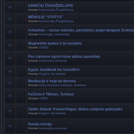
KINIEČIŲ ŽVAIGŽDĖLAPIS
forume
Astronomija-Žvaigždėtyra,
MĖNULIO "STOTYS"
forume
Astronomija-Žvaigždėtyra,
Arkaimas – rastas miestas, pastatytas pagal dangaus ženklu
forume
Astrologija, metskaitliai
Magnetinis laukas ir jo savybės
forume
VIDEO
Pas Lietuvos egzorcistus plūsta apsėstieji
forume
Įvairenybių archyvas
Egypt, handbook for travellers
forume
Knygos. kiti leidiniai
Meditacija ir kaip tai daroma
forume
Baltų dvasinės tradicijos, praktikos
Fašistai ir Tibetas. Tyrimas
forume
VIDEO
Vadim Zeland. Transerfingas: likimo valdymo galimybės
forume
Knygos. kiti leidiniai
Nuodų istorija
forume
Įvairenybių archyvas