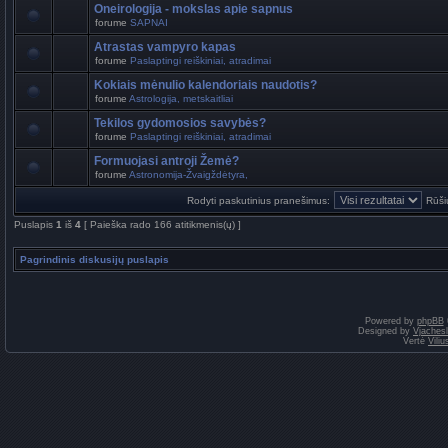
Oneirologija - mokslas apie sapnus
forume
SAPNAI
Atrastas vampyro kapas
forume
Paslaptingi reiškiniai, atradimai
Kokiais mėnulio kalendoriais naudotis?
forume
Astrologija, metskaitliai
Tekilos gydomosios savybės?
forume
Paslaptingi reiškiniai, atradimai
Formuojasi antroji Žemė?
forume
Astronomija-Žvaigždėtyra,
Rodyti paskutinius pranešimus:
Rūši
Puslapis
1
iš
4
[ Paieška rado 166 atitikmenis(ų) ]
Pagrindinis diskusijų puslapis
Powered by
phpBB
Designed by
Vjaches
Vertė
Vili