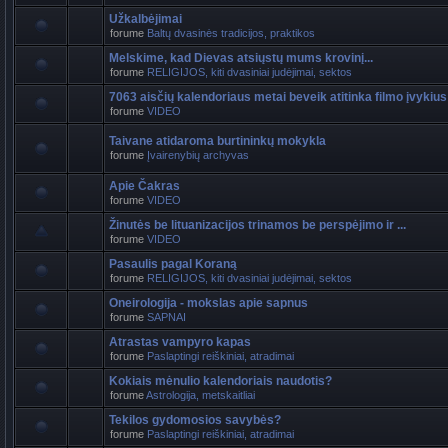
Užkalbėjimai
forume
Baltų dvasinės tradicijos, praktikos
Melskime, kad Dievas atsiųstų mums krovinį...
forume
RELIGIJOS, kiti dvasiniai judėjimai, sektos
7063 aisčių kalendoriaus metai beveik atitinka filmo įvykius
forume
VIDEO
Taivane atidaroma burtininkų mokykla
forume
Įvairenybių archyvas
Apie Čakras
forume
VIDEO
Žinutės be lituanizacijos trinamos be perspėjimo ir ...
forume
VIDEO
Pasaulis pagal Koraną
forume
RELIGIJOS, kiti dvasiniai judėjimai, sektos
Oneirologija - mokslas apie sapnus
forume
SAPNAI
Atrastas vampyro kapas
forume
Paslaptingi reiškiniai, atradimai
Kokiais mėnulio kalendoriais naudotis?
forume
Astrologija, metskaitliai
Tekilos gydomosios savybės?
forume
Paslaptingi reiškiniai, atradimai