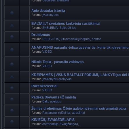
forume
Dabarties aktualijos
Apie degtukų istoriją
forume
Įvairenybės
BALTAI.LT svetainės lankytojų susitikimai
forume
SKELBIMAI-Žaibo žinios
Druidizmas
forume
RELIGIJOS, kiti dvasiniai judėjimai, sektos
ANAPUSINIS pasaulis-toliau gyvens tie, kurie tiki gyvenimu
forume
VIDEO
Nikola Tesla - pasaulio valdovas
forume
VIDEO
KREIPIAMĖS Į VISUS BALTAI.LT FORUMŲ LANKYTojus dėl i
forume
Įvairenybių archyvas
Rozenkroiceriai
forume
VIDEO
Padėka Dievams už maistą
forume
Baltų apeigos
Žemės drebėjimas Čilėje galėjo nežymiai sutrumpinti parą
forume
Paslaptingi reiškiniai, atradimai
KINIEČIŲ ŽVAIGŽDĖLAPIS
forume
Astronomija-Žvaigždėtyra,