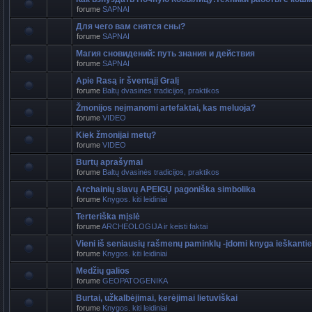
forume
SAPNAI
Для чего вам снятся сны?
forume
SAPNAI
Магия сновидений: путь знания и действия
forume
SAPNAI
Apie Rasą ir šventąjį Gralį
forume
Baltų dvasinės tradicijos, praktikos
Žmonijos neįmanomi artefaktai, kas meluoja?
forume
VIDEO
Kiek žmonijai metų?
forume
VIDEO
Burtų aprašymai
forume
Baltų dvasinės tradicijos, praktikos
Archainių slavų APEIGŲ pagoniška simbolika
forume
Knygos. kiti leidiniai
Terteriška mįslė
forume
ARCHEOLOGIJA ir keisti faktai
Vieni iš seniausių rašmenų paminklų -įdomi knyga ieškant
forume
Knygos. kiti leidiniai
Medžių galios
forume
GEOPATOGENIKA
Burtai, užkalbėjimai, kerėjimai lietuviškai
forume
Knygos. kiti leidiniai