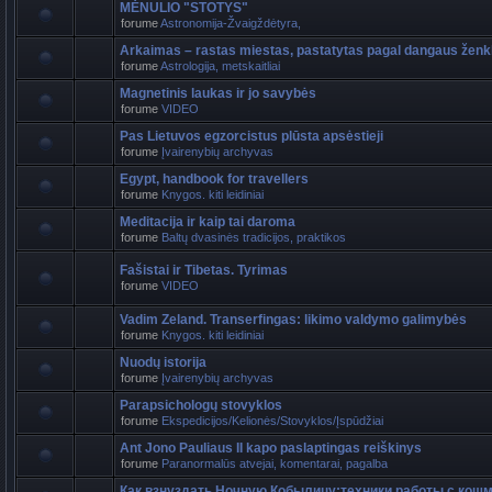
MĖNULIO "STOTYS"
forume
Astronomija-Žvaigždėtyra,
Arkaimas – rastas miestas, pastatytas pagal dangaus ženk
forume
Astrologija, metskaitliai
Magnetinis laukas ir jo savybės
forume
VIDEO
Pas Lietuvos egzorcistus plūsta apsėstieji
forume
Įvairenybių archyvas
Egypt, handbook for travellers
forume
Knygos. kiti leidiniai
Meditacija ir kaip tai daroma
forume
Baltų dvasinės tradicijos, praktikos
Fašistai ir Tibetas. Tyrimas
forume
VIDEO
Vadim Zeland. Transerfingas: likimo valdymo galimybės
forume
Knygos. kiti leidiniai
Nuodų istorija
forume
Įvairenybių archyvas
Parapsichologų stovyklos
forume
Ekspedicijos/Kelionės/Stovyklos/Įspūdžiai
Ant Jono Pauliaus II kapo paslaptingas reiškinys
forume
Paranormalūs atvejai, komentarai, pagalba
Как взнуздать Ночную Кобылицу:техники работы с кош