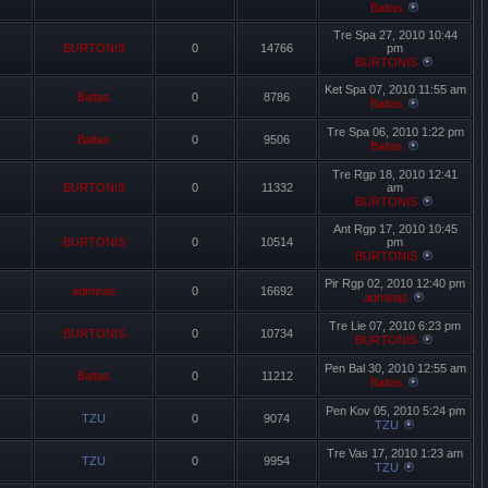
Baltas
Tre Spa 27, 2010 10:44
BURTONIS
0
14766
pm
BURTONIS
Ket Spa 07, 2010 11:55 am
Baltas
0
8786
Baltas
Tre Spa 06, 2010 1:22 pm
Baltas
0
9506
Baltas
Tre Rgp 18, 2010 12:41
BURTONIS
0
11332
am
BURTONIS
Ant Rgp 17, 2010 10:45
BURTONIS
0
10514
pm
BURTONIS
Pir Rgp 02, 2010 12:40 pm
adminas
0
16692
adminas
Tre Lie 07, 2010 6:23 pm
BURTONIS
0
10734
BURTONIS
Pen Bal 30, 2010 12:55 am
Baltas
0
11212
Baltas
Pen Kov 05, 2010 5:24 pm
TZU
0
9074
TZU
Tre Vas 17, 2010 1:23 am
TZU
0
9954
TZU