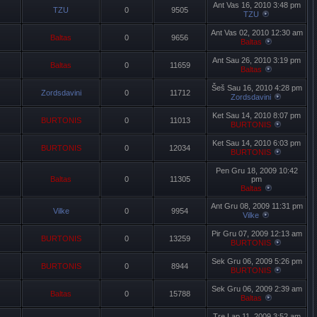
Ant Vas 16, 2010 3:48 pm
TZU
0
9505
TZU
Ant Vas 02, 2010 12:30 am
Baltas
0
9656
Baltas
Ant Sau 26, 2010 3:19 pm
Baltas
0
11659
Baltas
Šeš Sau 16, 2010 4:28 pm
Zordsdavini
0
11712
Zordsdavini
Ket Sau 14, 2010 8:07 pm
BURTONIS
0
11013
BURTONIS
Ket Sau 14, 2010 6:03 pm
BURTONIS
0
12034
BURTONIS
Pen Gru 18, 2009 10:42
Baltas
0
11305
pm
Baltas
Ant Gru 08, 2009 11:31 pm
Vilke
0
9954
Vilke
Pir Gru 07, 2009 12:13 am
BURTONIS
0
13259
BURTONIS
Sek Gru 06, 2009 5:26 pm
BURTONIS
0
8944
BURTONIS
Sek Gru 06, 2009 2:39 am
Baltas
0
15788
Baltas
Tre Lap 11, 2009 3:52 am