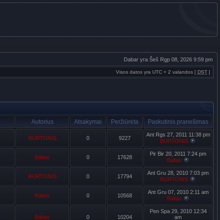
Dabar yra Šeš Rgp 08, 2026 9:59 pm
Visos datos yra UTC + 2 valandos [
DST
]
Autorius
Atsakymai
Peržiūrėta
Paskutinis pranešimas
Ant Rgs 27, 2011 11:38 pm
BURTONIS
0
9227
BURTONIS
Pir Bir 20, 2011 7:24 pm
Baltas
0
17628
Baltas
Ant Gru 28, 2010 7:03 pm
BURTONIS
0
17794
BURTONIS
Ant Gru 07, 2010 2:11 am
Baltas
0
10568
Baltas
Pen Spa 29, 2010 12:34
Baltas
0
10204
am