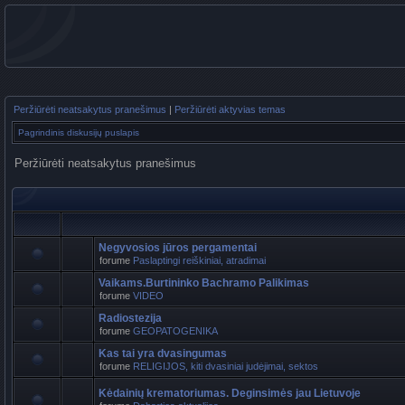
Peržiūrėti neatsakytus pranešimus
|
Peržiūrėti aktyvias temas
Pagrindinis diskusijų puslapis
Peržiūrėti neatsakytus pranešimus
Negyvosios jūros pergamentai
forume
Paslaptingi reiškiniai, atradimai
Vaikams.Burtininko Bachramo Palikimas
forume
VIDEO
Radiostezija
forume
GEOPATOGENIKA
Kas tai yra dvasingumas
forume
RELIGIJOS, kiti dvasiniai judėjimai, sektos
Kėdainių krematoriumas. Deginsimės jau Lietuvoje