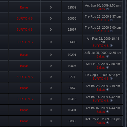
Ant Spa 20, 2009 2:50 pm
Baltas
0
12589
Baltas
Tre Rgs 23, 2009 9:37 pm
BURTONIS
0
10955
BURTONIS
Tre Rgs 23, 2009 5:00 pm
BURTONIS
0
12967
BURTONIS
Ant Rgs 22, 2009 10:48
BURTONIS
0
11408
am
BURTONIS
Šeš Lie 25, 2009 12:35 am
Baltas
0
10291
Baltas
Ket Lie 16, 2009 7:58 pm
Baltas
0
10007
Baltas
Pir Geg 11, 2009 5:58 pm
BURTONIS
0
9271
BURTONIS
Ant Bal 28, 2009 3:19 pm
Baltas
0
9057
Baltas
Ant Bal 14, 2009 4:42 pm
BURTONIS
0
10413
BURTONIS
Ant Bal 07, 2009 4:44 pm
Baltas
0
10401
Baltas
Ket Kov 26, 2009 9:11 pm
Baltas
0
8838
Baltas