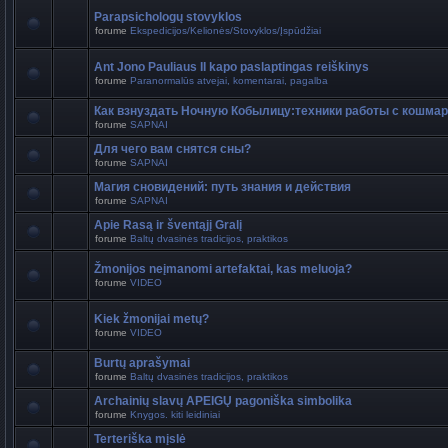
Parapsichologų stovyklos
forume
Ekspedicijos/Kelionės/Stovyklos/Įspūdžiai
Ant Jono Pauliaus II kapo paslaptingas reiškinys
forume
Paranormalūs atvejai, komentarai, pagalba
Как взнуздать Ночную Кобылицу:техники работы с кошма
forume
SAPNAI
Для чего вам снятся сны?
forume
SAPNAI
Магия сновидений: путь знания и действия
forume
SAPNAI
Apie Rasą ir šventąjį Gralį
forume
Baltų dvasinės tradicijos, praktikos
Žmonijos neįmanomi artefaktai, kas meluoja?
forume
VIDEO
Kiek žmonijai metų?
forume
VIDEO
Burtų aprašymai
forume
Baltų dvasinės tradicijos, praktikos
Archainių slavų APEIGŲ pagoniška simbolika
forume
Knygos. kiti leidiniai
Terteriška mįslė