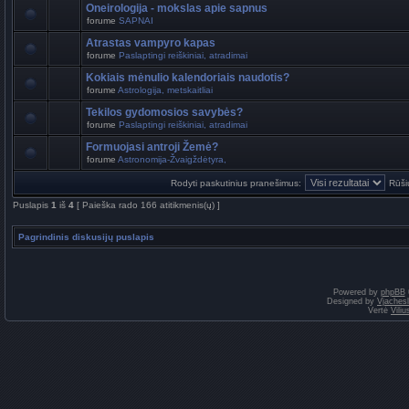
Oneirologija - mokslas apie sapnus
forume
SAPNAI
Atrastas vampyro kapas
forume
Paslaptingi reiškiniai, atradimai
Kokiais mėnulio kalendoriais naudotis?
forume
Astrologija, metskaitliai
Tekilos gydomosios savybės?
forume
Paslaptingi reiškiniai, atradimai
Formuojasi antroji Žemė?
forume
Astronomija-Žvaigždėtyra,
Rodyti paskutinius pranešimus:
Rūši
Puslapis
1
iš
4
[ Paieška rado 166 atitikmenis(ų) ]
Pagrindinis diskusijų puslapis
Powered by
phpBB
Designed by
Vjaches
Vertė
Vili