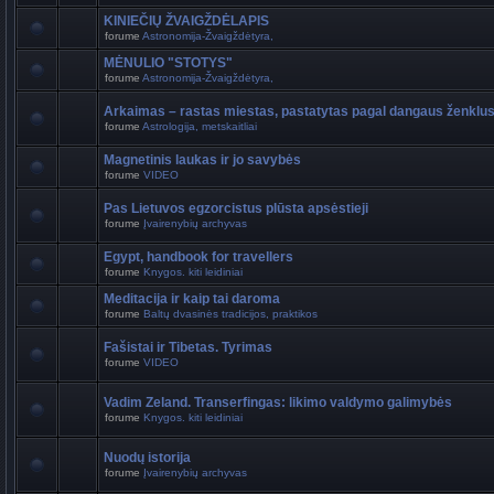
KINIEČIŲ ŽVAIGŽDĖLAPIS
forume
Astronomija-Žvaigždėtyra,
MĖNULIO "STOTYS"
forume
Astronomija-Žvaigždėtyra,
Arkaimas – rastas miestas, pastatytas pagal dangaus ženklu
forume
Astrologija, metskaitliai
Magnetinis laukas ir jo savybės
forume
VIDEO
Pas Lietuvos egzorcistus plūsta apsėstieji
forume
Įvairenybių archyvas
Egypt, handbook for travellers
forume
Knygos. kiti leidiniai
Meditacija ir kaip tai daroma
forume
Baltų dvasinės tradicijos, praktikos
Fašistai ir Tibetas. Tyrimas
forume
VIDEO
Vadim Zeland. Transerfingas: likimo valdymo galimybės
forume
Knygos. kiti leidiniai
Nuodų istorija
forume
Įvairenybių archyvas