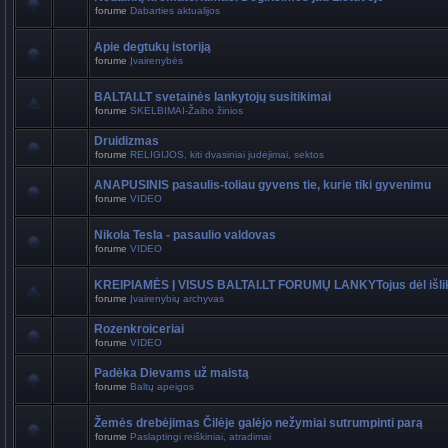
forume
Dabarties aktualijos
Apie degtukų istoriją
forume
Įvairenybės
BALTAI.LT svetainės lankytojų susitikimai
forume
SKELBIMAI-Žaibo žinios
Druidizmas
forume
RELIGIJOS, kiti dvasiniai judėjimai, sektos
ANAPUSINIS pasaulis-toliau gyvens tie, kurie tiki gyvenimu
forume
VIDEO
Nikola Tesla - pasaulio valdovas
forume
VIDEO
KREIPIAMĖS Į VISUS BALTAI.LT FORUMŲ LANKYTojus dėl išli
forume
Įvairenybių archyvas
Rozenkroiceriai
forume
VIDEO
Padėka Dievams už maistą
forume
Baltų apeigos
Žemės drebėjimas Čilėje galėjo nežymiai sutrumpinti parą
forume
Paslaptingi reiškiniai, atradimai