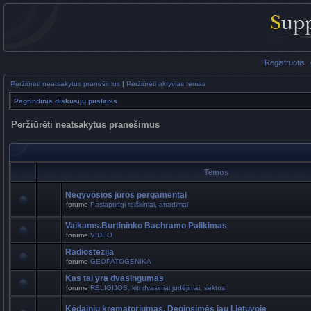
Registruotis
Peržiūrėti neatsakytus pranešimus
|
Peržiūrėti aktyvias temas
Pagrindinis diskusijų puslapis
Peržiūrėti neatsakytus pranešimus
Temos
Negyvosios jūros pergamentai
forume
Paslaptingi reiškiniai, atradimai
Vaikams.Burtininko Bachramo Palikimas
forume
VIDEO
Radiostezija
forume
GEOPATOGENIKA
Kas tai yra dvasingumas
forume
RELIGIJOS, kiti dvasiniai judėjimai, sektos
Kėdainių krematoriumas. Deginsimės jau Lietuvoje