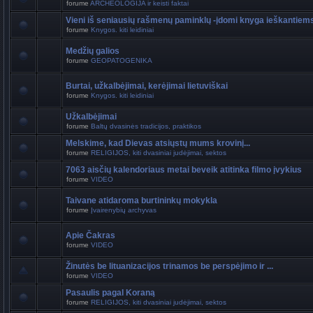
forume
ARCHEOLOGIJA ir keisti faktai
Vieni iš seniausių rašmenų paminklų -įdomi knyga ieškantiem
forume
Knygos. kiti leidiniai
Medžių galios
forume
GEOPATOGENIKA
Burtai, užkalbėjimai, kerėjimai lietuviškai
forume
Knygos. kiti leidiniai
Užkalbėjimai
forume
Baltų dvasinės tradicijos, praktikos
Melskime, kad Dievas atsiųstų mums krovinį...
forume
RELIGIJOS, kiti dvasiniai judėjimai, sektos
7063 aisčių kalendoriaus metai beveik atitinka filmo įvykius
forume
VIDEO
Taivane atidaroma burtininkų mokykla
forume
Įvairenybių archyvas
Apie Čakras
forume
VIDEO
Žinutės be lituanizacijos trinamos be perspėjimo ir ...
forume
VIDEO
Pasaulis pagal Koraną
forume
RELIGIJOS, kiti dvasiniai judėjimai, sektos