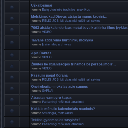
Užkalbėjimai
forume
Baltų dvasinės tradicijos, praktikos
Melskime, kad Dievas atsiųstų mums krovinį...
forume
RELIGIJOS, kiti dvasiniai judėjimai, sektos
7063 aisčių kalendoriaus metai beveik atitinka filmo įvykius
forume
VIDEO
Taivane atidaroma burtininkų mokykla
forume
Įvairenybių archyvas
Apie Čakras
forume
VIDEO
Žinutės be lituanizacijos trinamos be perspėjimo ir ...
forume
VIDEO
Pasaulis pagal Koraną
forume
RELIGIJOS, kiti dvasiniai judėjimai, sektos
Oneirologija - mokslas apie sapnus
forume
SAPNAI
Atrastas vampyro kapas
forume
Paslaptingi reiškiniai, atradimai
Kokiais mėnulio kalendoriais naudotis?
forume
Astrologija, metskaitliai
Tekilos gydomosios savybės?
forume
Paslaptingi reiškiniai, atradimai