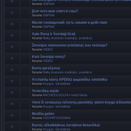
forume
SAPNAI
Для чего вам снятся сны?
forume
SAPNAI
Магия сновидений: путь знания и действия
forume
SAPNAI
Apie Rasą ir šventąjį Gralį
forume
Baltų dvasinės tradicijos, praktikos
Žmonijos neįmanomi artefaktai, kas meluoja?
forume
VIDEO
Kiek žmonijai metų?
forume
VIDEO
Burtų aprašymai
forume
Baltų dvasinės tradicijos, praktikos
Archainių slavų APEIGŲ pagoniška simbolika
forume
Knygos. kiti leidiniai
Terteriška mįslė
forume
ARCHEOLOGIJA ir keisti faktai
Vieni iš seniausių rašmenų paminklų -įdomi knyga ieškant
forume
Knygos. kiti leidiniai
Medžių galios
forume
GEOPATOGENIKA
Burtai, užkalbėjimai, kerėjimai lietuviškai
forume
Knygos. kiti leidiniai