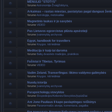
MĖNULIO "STOTYS"
forume
Astronomija-Žvaigždėtyra,
Arkaimas – rastas miestas, pastatytas pagal dangaus ženk
forume
Astrologija, metskaitliai
Magnetinis laukas ir jo savybės
forume
VIDEO
Pas Lietuvos egzorcistus plūsta apsėstieji
forume
Įvairenybių archyvas
Egypt, handbook for travellers
forume
Knygos. kiti leidiniai
Meditacija ir kaip tai daroma
forume
Baltų dvasinės tradicijos, praktikos
Fašistai ir Tibetas. Tyrimas
forume
VIDEO
Vadim Zeland. Transerfingas: likimo valdymo galimybės
forume
Knygos. kiti leidiniai
Nuodų istorija
forume
Įvairenybių archyvas
Parapsichologų stovyklos
forume
Ekspedicijos/Kelionės/Stovyklos/Įspūdžiai
Ant Jono Pauliaus II kapo paslaptingas reiškinys
forume
Paranormalūs atvejai, komentarai, pagalba
Как взнуздать Ночную Кобылицу:техники работы с кош