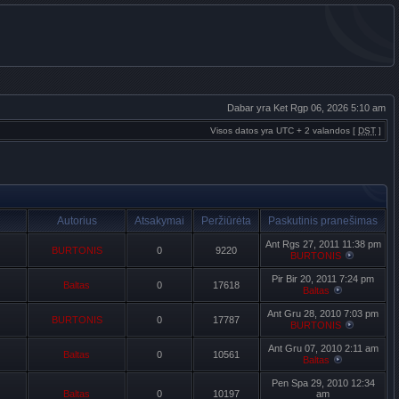
Dabar yra Ket Rgp 06, 2026 5:10 am
Visos datos yra UTC + 2 valandos [
DST
]
Autorius
Atsakymai
Peržiūrėta
Paskutinis pranešimas
Ant Rgs 27, 2011 11:38 pm
BURTONIS
0
9220
BURTONIS
Pir Bir 20, 2011 7:24 pm
Baltas
0
17618
Baltas
Ant Gru 28, 2010 7:03 pm
BURTONIS
0
17787
BURTONIS
Ant Gru 07, 2010 2:11 am
Baltas
0
10561
Baltas
Pen Spa 29, 2010 12:34
Baltas
0
10197
am