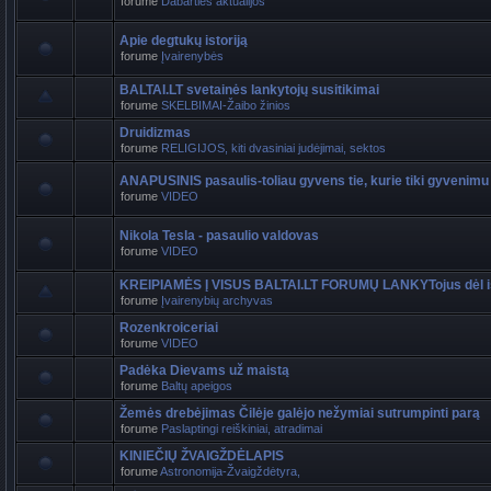
forume
Dabarties aktualijos
Apie degtukų istoriją
forume
Įvairenybės
BALTAI.LT svetainės lankytojų susitikimai
forume
SKELBIMAI-Žaibo žinios
Druidizmas
forume
RELIGIJOS, kiti dvasiniai judėjimai, sektos
ANAPUSINIS pasaulis-toliau gyvens tie, kurie tiki gyvenimu
forume
VIDEO
Nikola Tesla - pasaulio valdovas
forume
VIDEO
KREIPIAMĖS Į VISUS BALTAI.LT FORUMŲ LANKYTojus dėl i
forume
Įvairenybių archyvas
Rozenkroiceriai
forume
VIDEO
Padėka Dievams už maistą
forume
Baltų apeigos
Žemės drebėjimas Čilėje galėjo nežymiai sutrumpinti parą
forume
Paslaptingi reiškiniai, atradimai
KINIEČIŲ ŽVAIGŽDĖLAPIS
forume
Astronomija-Žvaigždėtyra,