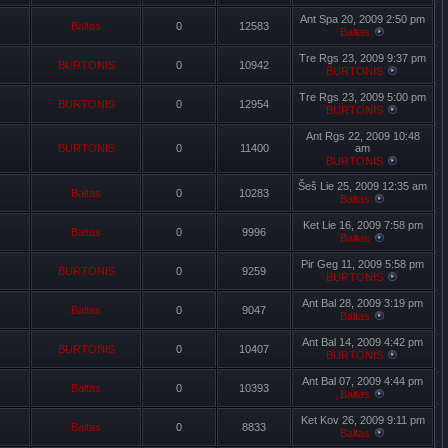
Ant Spa 20, 2009 2:50 pm
Baltas
0
12583
Baltas
Tre Rgs 23, 2009 9:37 pm
BURTONIS
0
10942
BURTONIS
Tre Rgs 23, 2009 5:00 pm
BURTONIS
0
12954
BURTONIS
Ant Rgs 22, 2009 10:48
BURTONIS
0
11400
am
BURTONIS
Šeš Lie 25, 2009 12:35 am
Baltas
0
10283
Baltas
Ket Lie 16, 2009 7:58 pm
Baltas
0
9996
Baltas
Pir Geg 11, 2009 5:58 pm
BURTONIS
0
9259
BURTONIS
Ant Bal 28, 2009 3:19 pm
Baltas
0
9047
Baltas
Ant Bal 14, 2009 4:42 pm
BURTONIS
0
10407
BURTONIS
Ant Bal 07, 2009 4:44 pm
Baltas
0
10393
Baltas
Ket Kov 26, 2009 9:11 pm
Baltas
0
8833
Baltas