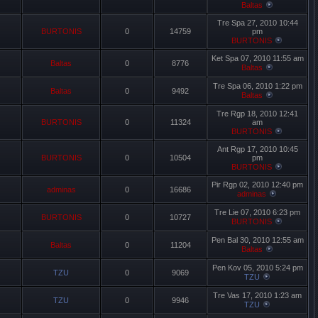
Baltas
Tre Spa 27, 2010 10:44
BURTONIS
0
14759
pm
BURTONIS
Ket Spa 07, 2010 11:55 am
Baltas
0
8776
Baltas
Tre Spa 06, 2010 1:22 pm
Baltas
0
9492
Baltas
Tre Rgp 18, 2010 12:41
BURTONIS
0
11324
am
BURTONIS
Ant Rgp 17, 2010 10:45
BURTONIS
0
10504
pm
BURTONIS
Pir Rgp 02, 2010 12:40 pm
adminas
0
16686
adminas
Tre Lie 07, 2010 6:23 pm
BURTONIS
0
10727
BURTONIS
Pen Bal 30, 2010 12:55 am
Baltas
0
11204
Baltas
Pen Kov 05, 2010 5:24 pm
TZU
0
9069
TZU
Tre Vas 17, 2010 1:23 am
TZU
0
9946
TZU