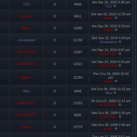
Ant Vas 16, 2010 3:48 pm
TZU
0
9499
TZU
Ant Vas 02, 2010 12:30 am
Baltas
0
9651
Baltas
Ant Sau 26, 2010 3:19 pm
Baltas
0
11655
Baltas
Šeš Sau 16, 2010 4:28 pm
Zordsdavini
0
11708
Zordsdavini
Ket Sau 14, 2010 8:07 pm
BURTONIS
0
11007
BURTONIS
Ket Sau 14, 2010 6:03 pm
BURTONIS
0
12022
BURTONIS
Pen Gru 18, 2009 10:42
Baltas
0
11294
pm
Baltas
Ant Gru 08, 2009 11:31 pm
Vilke
0
9948
Vilke
Pir Gru 07, 2009 12:13 am
BURTONIS
0
13253
BURTONIS
Sek Gru 06, 2009 5:26 pm
BURTONIS
0
8935
BURTONIS
Sek Gru 06, 2009 2:39 am
Baltas
0
15779
Baltas
Tre Lap 11, 2009 3:52 am