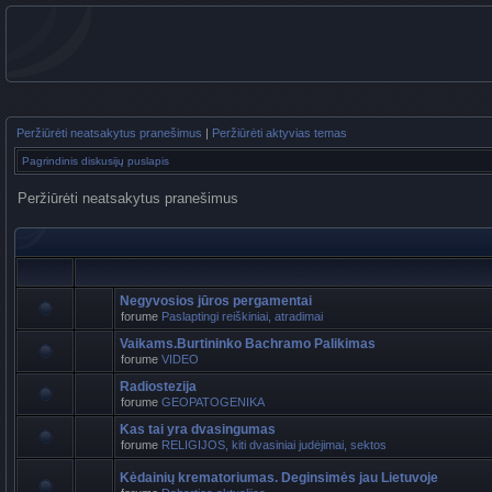
Peržiūrėti neatsakytus pranešimus
|
Peržiūrėti aktyvias temas
Pagrindinis diskusijų puslapis
Peržiūrėti neatsakytus pranešimus
Negyvosios jūros pergamentai
forume
Paslaptingi reiškiniai, atradimai
Vaikams.Burtininko Bachramo Palikimas
forume
VIDEO
Radiostezija
forume
GEOPATOGENIKA
Kas tai yra dvasingumas
forume
RELIGIJOS, kiti dvasiniai judėjimai, sektos
Kėdainių krematoriumas. Deginsimės jau Lietuvoje