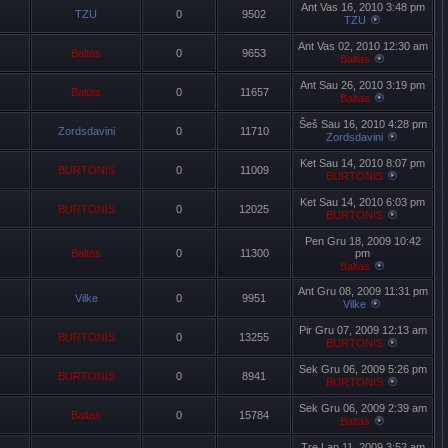
Ant Vas 16, 2010 3:48 pm
TZU
0
9502
TZU
Ant Vas 02, 2010 12:30 am
Baltas
0
9653
Baltas
Ant Sau 26, 2010 3:19 pm
Baltas
0
11657
Baltas
Šeš Sau 16, 2010 4:28 pm
Zordsdavini
0
11710
Zordsdavini
Ket Sau 14, 2010 8:07 pm
BURTONIS
0
11009
BURTONIS
Ket Sau 14, 2010 6:03 pm
BURTONIS
0
12025
BURTONIS
Pen Gru 18, 2009 10:42
Baltas
0
11300
pm
Baltas
Ant Gru 08, 2009 11:31 pm
Vilke
0
9951
Vilke
Pir Gru 07, 2009 12:13 am
BURTONIS
0
13255
BURTONIS
Sek Gru 06, 2009 5:26 pm
BURTONIS
0
8941
BURTONIS
Sek Gru 06, 2009 2:39 am
Baltas
0
15784
Baltas
Tre Lap 11, 2009 3:52 am