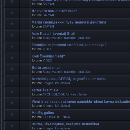
forume
SAPNAI
Для чего вам снятся сны?
forume
SAPNAI
Магия сновидений: путь знания и действия
forume
SAPNAI
Apie Rasą ir šventąjį Gralį
forume
Baltų dvasinės tradicijos, praktikos
Žmonijos neįmanomi artefaktai, kas meluoja?
forume
VIDEO
Kiek žmonijai metų?
forume
VIDEO
Burtų aprašymai
forume
Baltų dvasinės tradicijos, praktikos
Archainių slavų APEIGŲ pagoniška simbolika
forume
Knygos. kiti leidiniai
Terteriška mįslė
forume
ARCHEOLOGIJA ir keisti faktai
Vieni iš seniausių rašmenų paminklų -įdomi knyga ieškant
forume
Knygos. kiti leidiniai
Medžių galios
forume
GEOPATOGENIKA
Burtai, užkalbėjimai, kerėjimai lietuviškai
forume
Knygos. kiti leidiniai