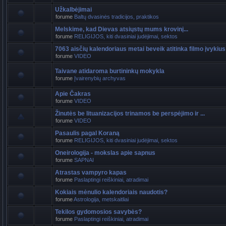
Užkalbėjimai
forume
Baltų dvasinės tradicijos, praktikos
Melskime, kad Dievas atsiųstų mums krovinį...
forume
RELIGIJOS, kiti dvasiniai judėjimai, sektos
7063 aisčių kalendoriaus metai beveik atitinka filmo įvykius
forume
VIDEO
Taivane atidaroma burtininkų mokykla
forume
Įvairenybių archyvas
Apie Čakras
forume
VIDEO
Žinutės be lituanizacijos trinamos be perspėjimo ir ...
forume
VIDEO
Pasaulis pagal Koraną
forume
RELIGIJOS, kiti dvasiniai judėjimai, sektos
Oneirologija - mokslas apie sapnus
forume
SAPNAI
Atrastas vampyro kapas
forume
Paslaptingi reiškiniai, atradimai
Kokiais mėnulio kalendoriais naudotis?
forume
Astrologija, metskaitliai
Tekilos gydomosios savybės?
forume
Paslaptingi reiškiniai, atradimai