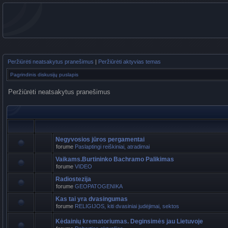
Peržiūrėti neatsakytus pranešimus
|
Peržiūrėti aktyvias temas
Pagrindinis diskusijų puslapis
Peržiūrėti neatsakytus pranešimus
Negyvosios jūros pergamentai
forume
Paslaptingi reiškiniai, atradimai
Vaikams.Burtininko Bachramo Palikimas
forume
VIDEO
Radiostezija
forume
GEOPATOGENIKA
Kas tai yra dvasingumas
forume
RELIGIJOS, kiti dvasiniai judėjimai, sektos
Kėdainių krematoriumas. Deginsimės jau Lietuvoje