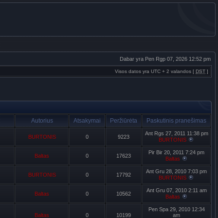
Dabar yra Pen Rgp 07, 2026 12:52 pm
Visos datos yra UTC + 2 valandos [
DST
]
Autorius
Atsakymai
Peržiūrėta
Paskutinis pranešimas
Ant Rgs 27, 2011 11:38 pm
BURTONIS
0
9223
BURTONIS
Pir Bir 20, 2011 7:24 pm
Baltas
0
17623
Baltas
Ant Gru 28, 2010 7:03 pm
BURTONIS
0
17792
BURTONIS
Ant Gru 07, 2010 2:11 am
Baltas
0
10562
Baltas
Pen Spa 29, 2010 12:34
Baltas
0
10199
am