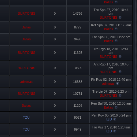
Baltas
Tre Spa 27, 2010 10:44
BURTONIS
0
14766
pm
BURTONIS
Ket Spa 07, 2010 11:55 am
Baltas
0
8779
Baltas
Tre Spa 06, 2010 1:22 pm
Baltas
0
9498
Baltas
Tre Rgp 18, 2010 12:41
BURTONIS
0
11325
am
BURTONIS
Ant Rgp 17, 2010 10:45
BURTONIS
0
10509
pm
BURTONIS
Pir Rgp 02, 2010 12:40 pm
adminas
0
16688
adminas
Tre Lie 07, 2010 6:23 pm
BURTONIS
0
10731
BURTONIS
Pen Bal 30, 2010 12:55 am
Baltas
0
11208
Baltas
Pen Kov 05, 2010 5:24 pm
TZU
0
9071
TZU
Tre Vas 17, 2010 1:23 am
TZU
0
9949
TZU