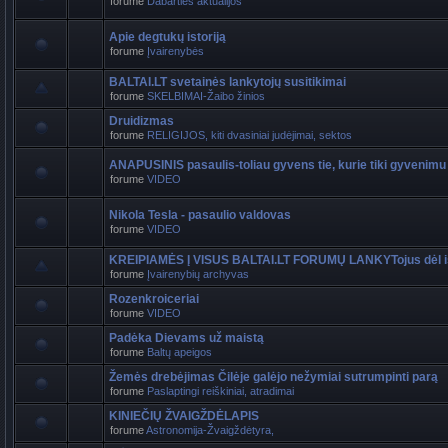
forume
Dabarties aktualijos
Apie degtukų istoriją
forume
Įvairenybės
BALTAI.LT svetainės lankytojų susitikimai
forume
SKELBIMAI-Žaibo žinios
Druidizmas
forume
RELIGIJOS, kiti dvasiniai judėjimai, sektos
ANAPUSINIS pasaulis-toliau gyvens tie, kurie tiki gyvenimu
forume
VIDEO
Nikola Tesla - pasaulio valdovas
forume
VIDEO
KREIPIAMĖS Į VISUS BALTAI.LT FORUMŲ LANKYTojus dėl i
forume
Įvairenybių archyvas
Rozenkroiceriai
forume
VIDEO
Padėka Dievams už maistą
forume
Baltų apeigos
Žemės drebėjimas Čilėje galėjo nežymiai sutrumpinti parą
forume
Paslaptingi reiškiniai, atradimai
KINIEČIŲ ŽVAIGŽDĖLAPIS
forume
Astronomija-Žvaigždėtyra,