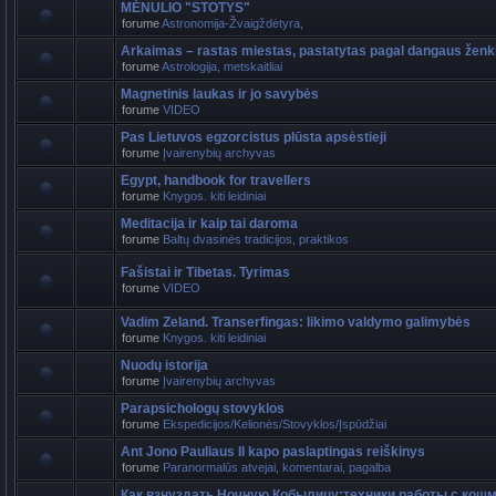
MĖNULIO "STOTYS"
forume
Astronomija-Žvaigždėtyra,
Arkaimas – rastas miestas, pastatytas pagal dangaus ženk
forume
Astrologija, metskaitliai
Magnetinis laukas ir jo savybės
forume
VIDEO
Pas Lietuvos egzorcistus plūsta apsėstieji
forume
Įvairenybių archyvas
Egypt, handbook for travellers
forume
Knygos. kiti leidiniai
Meditacija ir kaip tai daroma
forume
Baltų dvasinės tradicijos, praktikos
Fašistai ir Tibetas. Tyrimas
forume
VIDEO
Vadim Zeland. Transerfingas: likimo valdymo galimybės
forume
Knygos. kiti leidiniai
Nuodų istorija
forume
Įvairenybių archyvas
Parapsichologų stovyklos
forume
Ekspedicijos/Kelionės/Stovyklos/Įspūdžiai
Ant Jono Pauliaus II kapo paslaptingas reiškinys
forume
Paranormalūs atvejai, komentarai, pagalba
Как взнуздать Ночную Кобылицу:техники работы с кош