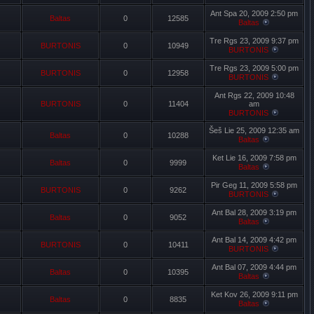
Ant Spa 20, 2009 2:50 pm
Baltas
0
12585
Baltas
Tre Rgs 23, 2009 9:37 pm
BURTONIS
0
10949
BURTONIS
Tre Rgs 23, 2009 5:00 pm
BURTONIS
0
12958
BURTONIS
Ant Rgs 22, 2009 10:48
BURTONIS
0
11404
am
BURTONIS
Šeš Lie 25, 2009 12:35 am
Baltas
0
10288
Baltas
Ket Lie 16, 2009 7:58 pm
Baltas
0
9999
Baltas
Pir Geg 11, 2009 5:58 pm
BURTONIS
0
9262
BURTONIS
Ant Bal 28, 2009 3:19 pm
Baltas
0
9052
Baltas
Ant Bal 14, 2009 4:42 pm
BURTONIS
0
10411
BURTONIS
Ant Bal 07, 2009 4:44 pm
Baltas
0
10395
Baltas
Ket Kov 26, 2009 9:11 pm
Baltas
0
8835
Baltas