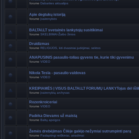
forume
Dabarties aktualijos
Apie degtukų istoriją
forume
Įvairenybės
BALTAI.LT svetainės lankytojų susitikimai
forume
SKELBIMAI-Žaibo žinios
Druidizmas
forume
RELIGIJOS, kiti dvasiniai judėjimai, sektos
ANAPUSINIS pasaulis-toliau gyvens tie, kurie tiki gyvenimu
forume
VIDEO
Nikola Tesla - pasaulio valdovas
forume
VIDEO
KREIPIAMĖS Į VISUS BALTAI.LT FORUMŲ LANKYTojus dėl išli
forume
Įvairenybių archyvas
Rozenkroiceriai
forume
VIDEO
Padėka Dievams už maistą
forume
Baltų apeigos
Žemės drebėjimas Čilėje galėjo nežymiai sutrumpinti parą
forume
Paslaptingi reiškiniai, atradimai