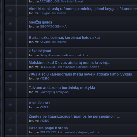
forume
ARCHEOLOGIJA ir keisti faktai
Vieni iš seniausių rašmenų paminklų -įdomi knyga ieškantiem
forume
Knygos. kiti leidiniai
Medžių galios
forume
GEOPATOGENIKA
Burtai, užkalbėjimai, kerėjimai lietuviškai
forume
Knygos. kiti leidiniai
Užkalbėjimai
forume
Baltų dvasinės tradicijos, praktikos
Melskime, kad Dievas atsiųstų mums krovinį...
forume
RELIGIJOS, kiti dvasiniai judėjimai, sektos
7063 aisčių kalendoriaus metai beveik atitinka filmo įvykius
forume
VIDEO
Taivane atidaroma burtininkų mokykla
forume
Įvairenybių archyvas
Apie Čakras
forume
VIDEO
Žinutės be lituanizacijos trinamos be perspėjimo ir ...
forume
VIDEO
Pasaulis pagal Koraną
forume
RELIGIJOS, kiti dvasiniai judėjimai, sektos