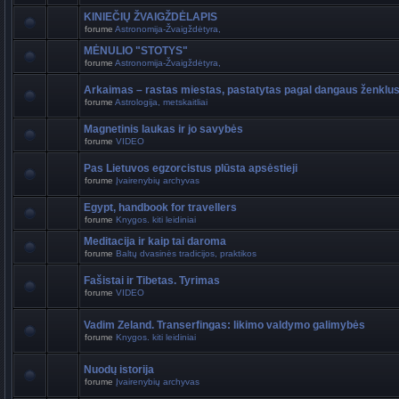
KINIEČIŲ ŽVAIGŽDĖLAPIS
forume
Astronomija-Žvaigždėtyra,
MĖNULIO "STOTYS"
forume
Astronomija-Žvaigždėtyra,
Arkaimas – rastas miestas, pastatytas pagal dangaus ženklu
forume
Astrologija, metskaitliai
Magnetinis laukas ir jo savybės
forume
VIDEO
Pas Lietuvos egzorcistus plūsta apsėstieji
forume
Įvairenybių archyvas
Egypt, handbook for travellers
forume
Knygos. kiti leidiniai
Meditacija ir kaip tai daroma
forume
Baltų dvasinės tradicijos, praktikos
Fašistai ir Tibetas. Tyrimas
forume
VIDEO
Vadim Zeland. Transerfingas: likimo valdymo galimybės
forume
Knygos. kiti leidiniai
Nuodų istorija
forume
Įvairenybių archyvas