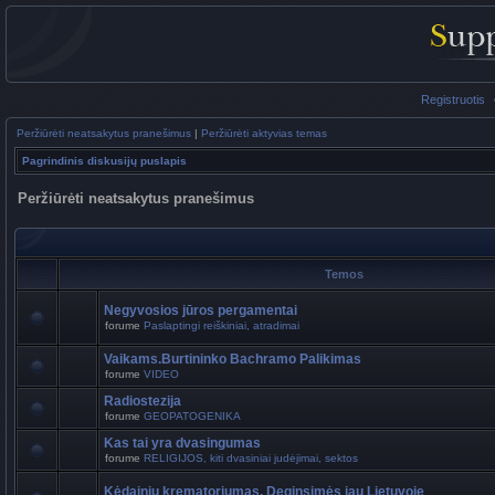
Registruotis
Peržiūrėti neatsakytus pranešimus
|
Peržiūrėti aktyvias temas
Pagrindinis diskusijų puslapis
Peržiūrėti neatsakytus pranešimus
Temos
Negyvosios jūros pergamentai
forume
Paslaptingi reiškiniai, atradimai
Vaikams.Burtininko Bachramo Palikimas
forume
VIDEO
Radiostezija
forume
GEOPATOGENIKA
Kas tai yra dvasingumas
forume
RELIGIJOS, kiti dvasiniai judėjimai, sektos
Kėdainių krematoriumas. Deginsimės jau Lietuvoje