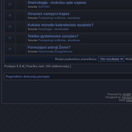
Oneirologija - mokslas apie sapnus
forume
SAPNAI
Atrastas vampyro kapas
forume
Paslaptingi reiškiniai, atradimai
Kokiais mėnulio kalendoriais naudotis?
forume
Astrologija, metskaitliai
Tekilos gydomosios savybės?
forume
Paslaptingi reiškiniai, atradimai
Formuojasi antroji Žemė?
forume
Astronomija-Žvaigždėtyra,
Rodyti paskutinius pranešimus:
Rūši
Puslapis
1
iš
4
[ Paieška rado 166 atitikmenis(ų) ]
Pagrindinis diskusijų puslapis
Powered by
phpBB
Designed by
Vjaches
Vertė
Vili