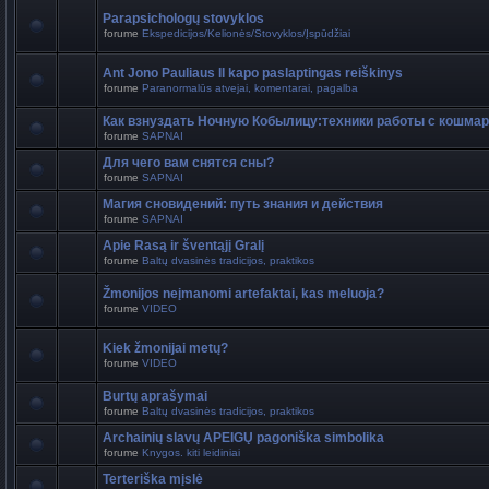
Parapsichologų stovyklos
forume
Ekspedicijos/Kelionės/Stovyklos/Įspūdžiai
Ant Jono Pauliaus II kapo paslaptingas reiškinys
forume
Paranormalūs atvejai, komentarai, pagalba
Как взнуздать Ночную Кобылицу:техники работы с кошма
forume
SAPNAI
Для чего вам снятся сны?
forume
SAPNAI
Магия сновидений: путь знания и действия
forume
SAPNAI
Apie Rasą ir šventąjį Gralį
forume
Baltų dvasinės tradicijos, praktikos
Žmonijos neįmanomi artefaktai, kas meluoja?
forume
VIDEO
Kiek žmonijai metų?
forume
VIDEO
Burtų aprašymai
forume
Baltų dvasinės tradicijos, praktikos
Archainių slavų APEIGŲ pagoniška simbolika
forume
Knygos. kiti leidiniai
Terteriška mįslė