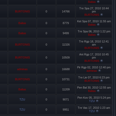
Baltas
Tre Spa 27, 2010 10:44
BURTONIS
0
14766
pm
BURTONIS
Ket Spa 07, 2010 11:55 am
Baltas
0
8779
Baltas
Tre Spa 06, 2010 1:22 pm
Baltas
0
9499
Baltas
Tre Rgp 18, 2010 12:41
BURTONIS
0
11326
am
BURTONIS
Ant Rgp 17, 2010 10:45
BURTONIS
0
10509
pm
BURTONIS
Pir Rgp 02, 2010 12:40 pm
adminas
0
16688
adminas
Tre Lie 07, 2010 6:23 pm
BURTONIS
0
10731
BURTONIS
Pen Bal 30, 2010 12:55 am
Baltas
0
11209
Baltas
Pen Kov 05, 2010 5:24 pm
TZU
0
9071
TZU
Tre Vas 17, 2010 1:23 am
TZU
0
9951
TZU