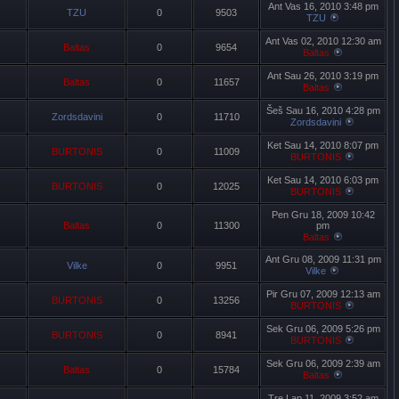
Ant Vas 16, 2010 3:48 pm
TZU
0
9503
TZU
Ant Vas 02, 2010 12:30 am
Baltas
0
9654
Baltas
Ant Sau 26, 2010 3:19 pm
Baltas
0
11657
Baltas
Šeš Sau 16, 2010 4:28 pm
Zordsdavini
0
11710
Zordsdavini
Ket Sau 14, 2010 8:07 pm
BURTONIS
0
11009
BURTONIS
Ket Sau 14, 2010 6:03 pm
BURTONIS
0
12025
BURTONIS
Pen Gru 18, 2009 10:42
Baltas
0
11300
pm
Baltas
Ant Gru 08, 2009 11:31 pm
Vilke
0
9951
Vilke
Pir Gru 07, 2009 12:13 am
BURTONIS
0
13256
BURTONIS
Sek Gru 06, 2009 5:26 pm
BURTONIS
0
8941
BURTONIS
Sek Gru 06, 2009 2:39 am
Baltas
0
15784
Baltas
Tre Lap 11, 2009 3:52 am