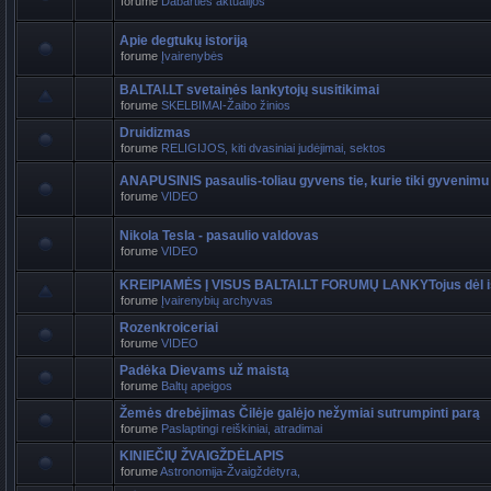
forume
Dabarties aktualijos
Apie degtukų istoriją
forume
Įvairenybės
BALTAI.LT svetainės lankytojų susitikimai
forume
SKELBIMAI-Žaibo žinios
Druidizmas
forume
RELIGIJOS, kiti dvasiniai judėjimai, sektos
ANAPUSINIS pasaulis-toliau gyvens tie, kurie tiki gyvenimu
forume
VIDEO
Nikola Tesla - pasaulio valdovas
forume
VIDEO
KREIPIAMĖS Į VISUS BALTAI.LT FORUMŲ LANKYTojus dėl i
forume
Įvairenybių archyvas
Rozenkroiceriai
forume
VIDEO
Padėka Dievams už maistą
forume
Baltų apeigos
Žemės drebėjimas Čilėje galėjo nežymiai sutrumpinti parą
forume
Paslaptingi reiškiniai, atradimai
KINIEČIŲ ŽVAIGŽDĖLAPIS
forume
Astronomija-Žvaigždėtyra,