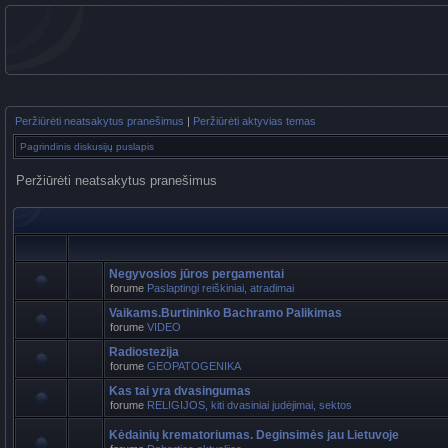
Peržiūrėti neatsakytus pranešimus
|
Peržiūrėti aktyvias temas
Pagrindinis diskusijų puslapis
Peržiūrėti neatsakytus pranešimus
Negyvosios jūros pergamentai
forume
Paslaptingi reiškiniai, atradimai
Vaikams.Burtininko Bachramo Palikimas
forume
VIDEO
Radiostezija
forume
GEOPATOGENIKA
Kas tai yra dvasingumas
forume
RELIGIJOS, kiti dvasiniai judėjimai, sektos
Kėdainių krematoriumas. Deginsimės jau Lietuvoje