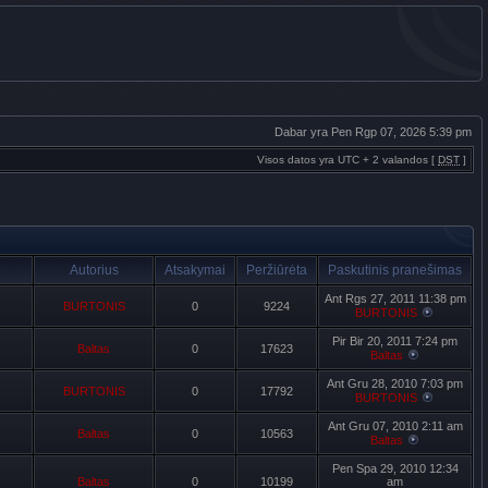
Dabar yra Pen Rgp 07, 2026 5:39 pm
Visos datos yra UTC + 2 valandos [
DST
]
Autorius
Atsakymai
Peržiūrėta
Paskutinis pranešimas
Ant Rgs 27, 2011 11:38 pm
BURTONIS
0
9224
BURTONIS
Pir Bir 20, 2011 7:24 pm
Baltas
0
17623
Baltas
Ant Gru 28, 2010 7:03 pm
BURTONIS
0
17792
BURTONIS
Ant Gru 07, 2010 2:11 am
Baltas
0
10563
Baltas
Pen Spa 29, 2010 12:34
Baltas
0
10199
am