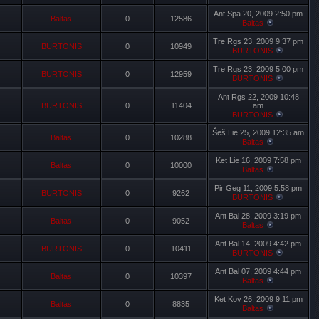
Ant Spa 20, 2009 2:50 pm
Baltas
0
12586
Baltas
Tre Rgs 23, 2009 9:37 pm
BURTONIS
0
10949
BURTONIS
Tre Rgs 23, 2009 5:00 pm
BURTONIS
0
12959
BURTONIS
Ant Rgs 22, 2009 10:48
BURTONIS
0
11404
am
BURTONIS
Šeš Lie 25, 2009 12:35 am
Baltas
0
10288
Baltas
Ket Lie 16, 2009 7:58 pm
Baltas
0
10000
Baltas
Pir Geg 11, 2009 5:58 pm
BURTONIS
0
9262
BURTONIS
Ant Bal 28, 2009 3:19 pm
Baltas
0
9052
Baltas
Ant Bal 14, 2009 4:42 pm
BURTONIS
0
10411
BURTONIS
Ant Bal 07, 2009 4:44 pm
Baltas
0
10397
Baltas
Ket Kov 26, 2009 9:11 pm
Baltas
0
8835
Baltas