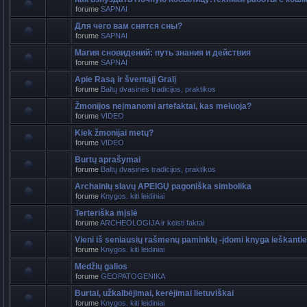
forume
SAPNAI
Для чего вам снятся сны?
forume
SAPNAI
Магия сновидений: путь знания и действия
forume
SAPNAI
Apie Rasą ir šventąjį Gralį
forume
Baltų dvasinės tradicijos, praktikos
Žmonijos neįmanomi artefaktai, kas meluoja?
forume
VIDEO
Kiek žmonijai metų?
forume
VIDEO
Burtų aprašymai
forume
Baltų dvasinės tradicijos, praktikos
Archainių slavų APEIGŲ pagoniška simbolika
forume
Knygos. kiti leidiniai
Terteriška mįslė
forume
ARCHEOLOGIJA ir keisti faktai
Vieni iš seniausių rašmenų paminklų -įdomi knyga ieškant
forume
Knygos. kiti leidiniai
Medžių galios
forume
GEOPATOGENIKA
Burtai, užkalbėjimai, kerėjimai lietuviškai
forume
Knygos. kiti leidiniai