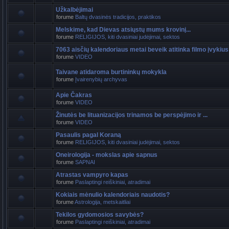
Užkalbėjimai
forume
Baltų dvasinės tradicijos, praktikos
Melskime, kad Dievas atsiųstų mums krovinį...
forume
RELIGIJOS, kiti dvasiniai judėjimai, sektos
7063 aisčių kalendoriaus metai beveik atitinka filmo įvykius
forume
VIDEO
Taivane atidaroma burtininkų mokykla
forume
Įvairenybių archyvas
Apie Čakras
forume
VIDEO
Žinutės be lituanizacijos trinamos be perspėjimo ir ...
forume
VIDEO
Pasaulis pagal Koraną
forume
RELIGIJOS, kiti dvasiniai judėjimai, sektos
Oneirologija - mokslas apie sapnus
forume
SAPNAI
Atrastas vampyro kapas
forume
Paslaptingi reiškiniai, atradimai
Kokiais mėnulio kalendoriais naudotis?
forume
Astrologija, metskaitliai
Tekilos gydomosios savybės?
forume
Paslaptingi reiškiniai, atradimai