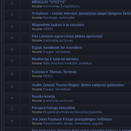
MĖNULIO "STOTYS"
forume
Astronomija-Žvaigždėtyra,
Arkaimas – rastas miestas, pastatytas pagal dangaus ženk
forume
Astrologija, metskaitliai
Magnetinis laukas ir jo savybės
forume
VIDEO
Pas Lietuvos egzorcistus plūsta apsėstieji
forume
Įvairenybių archyvas
Egypt, handbook for travellers
forume
Knygos. kiti leidiniai
Meditacija ir kaip tai daroma
forume
Baltų dvasinės tradicijos, praktikos
Fašistai ir Tibetas. Tyrimas
forume
VIDEO
Vadim Zeland. Transerfingas: likimo valdymo galimybės
forume
Knygos. kiti leidiniai
Nuodų istorija
forume
Įvairenybių archyvas
Parapsichologų stovyklos
forume
Ekspedicijos/Kelionės/Stovyklos/Įspūdžiai
Ant Jono Pauliaus II kapo paslaptingas reiškinys
forume
Paranormalūs atvejai, komentarai, pagalba
Как взнуздать Ночную Кобылицу:техники работы с кош