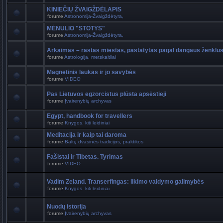
KINIEČIŲ ŽVAIGŽDĖLAPIS
forume
Astronomija-Žvaigždėtyra,
MĖNULIO "STOTYS"
forume
Astronomija-Žvaigždėtyra,
Arkaimas – rastas miestas, pastatytas pagal dangaus ženklu
forume
Astrologija, metskaitliai
Magnetinis laukas ir jo savybės
forume
VIDEO
Pas Lietuvos egzorcistus plūsta apsėstieji
forume
Įvairenybių archyvas
Egypt, handbook for travellers
forume
Knygos. kiti leidiniai
Meditacija ir kaip tai daroma
forume
Baltų dvasinės tradicijos, praktikos
Fašistai ir Tibetas. Tyrimas
forume
VIDEO
Vadim Zeland. Transerfingas: likimo valdymo galimybės
forume
Knygos. kiti leidiniai
Nuodų istorija
forume
Įvairenybių archyvas