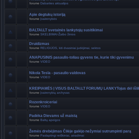
forume
Dabarties aktualijos
Apie degtukų istoriją
forume
Įvairenybės
BALTAI.LT svetainės lankytojų susitikimai
forume
SKELBIMAI-Žaibo žinios
Druidizmas
forume
RELIGIJOS, kiti dvasiniai judėjimai, sektos
ANAPUSINIS pasaulis-toliau gyvens tie, kurie tiki gyvenimu
forume
VIDEO
Nikola Tesla - pasaulio valdovas
forume
VIDEO
KREIPIAMĖS Į VISUS BALTAI.LT FORUMŲ LANKYTojus dėl išli
forume
Įvairenybių archyvas
Rozenkroiceriai
forume
VIDEO
Padėka Dievams už maistą
forume
Baltų apeigos
Žemės drebėjimas Čilėje galėjo nežymiai sutrumpinti parą
forume
Paslaptingi reiškiniai, atradimai