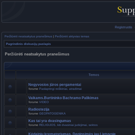
Registruotis
Peržiūrėti neatsakytus pranešimus
|
Peržiūrėti aktyvias temas
Pagrindinis diskusijų puslapis
Peržiūrėti neatsakytus pranešimus
Temos
Negyvosios jūros pergamentai
forume
Paslaptingi reiškiniai, atradimai
Vaikams.Burtininko Bachramo Palikimas
forume
VIDEO
Radiostezija
forume
GEOPATOGENIKA
Kas tai yra dvasingumas
forume
RELIGIJOS, kiti dvasiniai judėjimai, sektos
Kėdainių krematoriumas. Deginsimės jau Lietuvoje