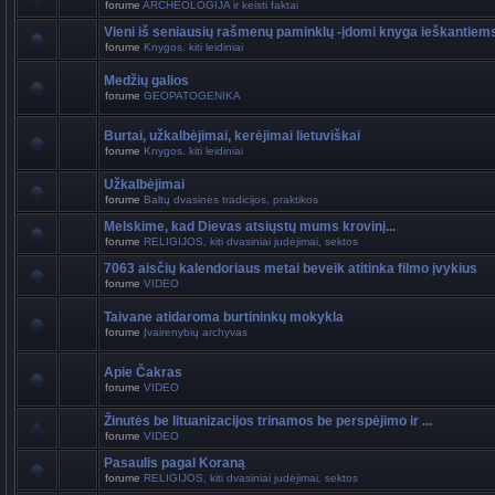
forume
ARCHEOLOGIJA ir keisti faktai
Vieni iš seniausių rašmenų paminklų -įdomi knyga ieškantiem
forume
Knygos. kiti leidiniai
Medžių galios
forume
GEOPATOGENIKA
Burtai, užkalbėjimai, kerėjimai lietuviškai
forume
Knygos. kiti leidiniai
Užkalbėjimai
forume
Baltų dvasinės tradicijos, praktikos
Melskime, kad Dievas atsiųstų mums krovinį...
forume
RELIGIJOS, kiti dvasiniai judėjimai, sektos
7063 aisčių kalendoriaus metai beveik atitinka filmo įvykius
forume
VIDEO
Taivane atidaroma burtininkų mokykla
forume
Įvairenybių archyvas
Apie Čakras
forume
VIDEO
Žinutės be lituanizacijos trinamos be perspėjimo ir ...
forume
VIDEO
Pasaulis pagal Koraną
forume
RELIGIJOS, kiti dvasiniai judėjimai, sektos