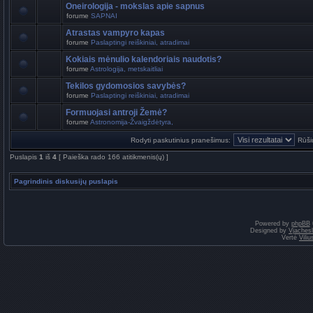
Oneirologija - mokslas apie sapnus
forume
SAPNAI
Atrastas vampyro kapas
forume
Paslaptingi reiškiniai, atradimai
Kokiais mėnulio kalendoriais naudotis?
forume
Astrologija, metskaitliai
Tekilos gydomosios savybės?
forume
Paslaptingi reiškiniai, atradimai
Formuojasi antroji Žemė?
forume
Astronomija-Žvaigždėtyra,
Rodyti paskutinius pranešimus:
Rūši
Puslapis
1
iš
4
[ Paieška rado 166 atitikmenis(ų) ]
Pagrindinis diskusijų puslapis
Powered by
phpBB
Designed by
Vjaches
Vertė
Vili