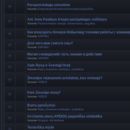
Parapsichologų stovyklos
forume
Ekspedicijos/Kelionės/Stovyklos/Įspūdžiai
Ant Jono Pauliaus II kapo paslaptingas reiškinys
forume
Paranormalūs atvejai, komentarai, pagalba
Как взнуздать Ночную Кобылицу:техники работы с кошма
forume
SAPNAI
Для чего вам снятся сны?
forume
SAPNAI
Магия сновидений: путь знания и действия
forume
SAPNAI
Apie Rasą ir šventąjį Gralį
forume
Baltų dvasinės tradicijos, praktikos
Žmonijos neįmanomi artefaktai, kas meluoja?
forume
VIDEO
Kiek žmonijai metų?
forume
VIDEO
Burtų aprašymai
forume
Baltų dvasinės tradicijos, praktikos
Archainių slavų APEIGŲ pagoniška simbolika
forume
Knygos. kiti leidiniai
Terteriška mįslė