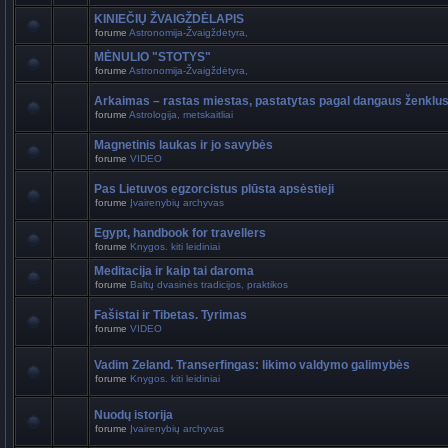
KINIEČIŲ ŽVAIGŽDĖLAPIS
forume
Astronomija-Žvaigždėtyra,
MĖNULIO "STOTYS"
forume
Astronomija-Žvaigždėtyra,
Arkaimas – rastas miestas, pastatytas pagal dangaus ženklu
forume
Astrologija, metskaitliai
Magnetinis laukas ir jo savybės
forume
VIDEO
Pas Lietuvos egzorcistus plūsta apsėstieji
forume
Įvairenybių archyvas
Egypt, handbook for travellers
forume
Knygos. kiti leidiniai
Meditacija ir kaip tai daroma
forume
Baltų dvasinės tradicijos, praktikos
Fašistai ir Tibetas. Tyrimas
forume
VIDEO
Vadim Zeland. Transerfingas: likimo valdymo galimybės
forume
Knygos. kiti leidiniai
Nuodų istorija
forume
Įvairenybių archyvas