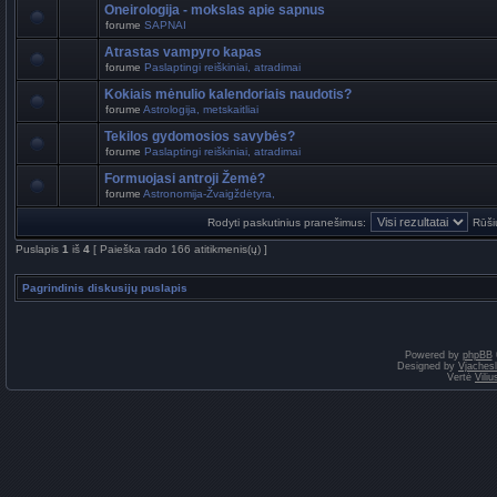
Oneirologija - mokslas apie sapnus
forume
SAPNAI
Atrastas vampyro kapas
forume
Paslaptingi reiškiniai, atradimai
Kokiais mėnulio kalendoriais naudotis?
forume
Astrologija, metskaitliai
Tekilos gydomosios savybės?
forume
Paslaptingi reiškiniai, atradimai
Formuojasi antroji Žemė?
forume
Astronomija-Žvaigždėtyra,
Rodyti paskutinius pranešimus:
Rūši
Puslapis
1
iš
4
[ Paieška rado 166 atitikmenis(ų) ]
Pagrindinis diskusijų puslapis
Powered by
phpBB
Designed by
Vjaches
Vertė
Vili