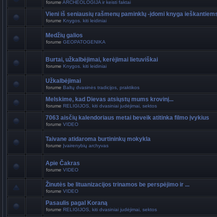
forume
ARCHEOLOGIJA ir keisti faktai
Vieni iš seniausių rašmenų paminklų -įdomi knyga ieškantiem
forume
Knygos. kiti leidiniai
Medžių galios
forume
GEOPATOGENIKA
Burtai, užkalbėjimai, kerėjimai lietuviškai
forume
Knygos. kiti leidiniai
Užkalbėjimai
forume
Baltų dvasinės tradicijos, praktikos
Melskime, kad Dievas atsiųstų mums krovinį...
forume
RELIGIJOS, kiti dvasiniai judėjimai, sektos
7063 aisčių kalendoriaus metai beveik atitinka filmo įvykius
forume
VIDEO
Taivane atidaroma burtininkų mokykla
forume
Įvairenybių archyvas
Apie Čakras
forume
VIDEO
Žinutės be lituanizacijos trinamos be perspėjimo ir ...
forume
VIDEO
Pasaulis pagal Koraną
forume
RELIGIJOS, kiti dvasiniai judėjimai, sektos