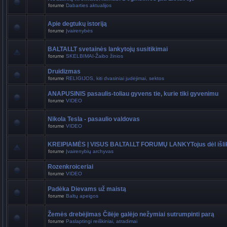
forume
Dabarties aktualijos
Apie degtukų istoriją
forume
Įvairenybės
BALTAI.LT svetainės lankytojų susitikimai
forume
SKELBIMAI-Žaibo žinios
Druidizmas
forume
RELIGIJOS, kiti dvasiniai judėjimai, sektos
ANAPUSINIS pasaulis-toliau gyvens tie, kurie tiki gyvenimu
forume
VIDEO
Nikola Tesla - pasaulio valdovas
forume
VIDEO
KREIPIAMĖS Į VISUS BALTAI.LT FORUMŲ LANKYTojus dėl išli
forume
Įvairenybių archyvas
Rozenkroiceriai
forume
VIDEO
Padėka Dievams už maistą
forume
Baltų apeigos
Žemės drebėjimas Čilėje galėjo nežymiai sutrumpinti parą
forume
Paslaptingi reiškiniai, atradimai