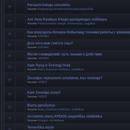
Parapsichologų stovyklos
forume
Ekspedicijos/Kelionės/Stovyklos/Įspūdžiai
Ant Jono Pauliaus II kapo paslaptingas reiškinys
forume
Paranormalūs atvejai, komentarai, pagalba
Как взнуздать Ночную Кобылицу:техники работы с кошма
forume
SAPNAI
Для чего вам снятся сны?
forume
SAPNAI
Магия сновидений: путь знания и действия
forume
SAPNAI
Apie Rasą ir šventąjį Gralį
forume
Baltų dvasinės tradicijos, praktikos
Žmonijos neįmanomi artefaktai, kas meluoja?
forume
VIDEO
Kiek žmonijai metų?
forume
VIDEO
Burtų aprašymai
forume
Baltų dvasinės tradicijos, praktikos
Archainių slavų APEIGŲ pagoniška simbolika
forume
Knygos. kiti leidiniai
Terteriška mįslė