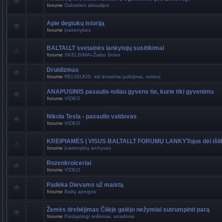
forume
Dabarties aktualijos
Apie degtukų istoriją
forume
Įvairenybės
BALTAI.LT svetainės lankytojų susitikimai
forume
SKELBIMAI-Žaibo žinios
Druidizmas
forume
RELIGIJOS, kiti dvasiniai judėjimai, sektos
ANAPUSINIS pasaulis-toliau gyvens tie, kurie tiki gyvenimu
forume
VIDEO
Nikola Tesla - pasaulio valdovas
forume
VIDEO
KREIPIAMĖS Į VISUS BALTAI.LT FORUMŲ LANKYTojus dėl išli
forume
Įvairenybių archyvas
Rozenkroiceriai
forume
VIDEO
Padėka Dievams už maistą
forume
Baltų apeigos
Žemės drebėjimas Čilėje galėjo nežymiai sutrumpinti parą
forume
Paslaptingi reiškiniai, atradimai