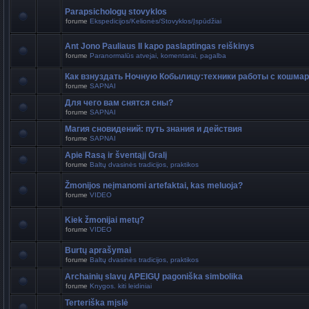
Parapsichologų stovyklos
forume
Ekspedicijos/Kelionės/Stovyklos/Įspūdžiai
Ant Jono Pauliaus II kapo paslaptingas reiškinys
forume
Paranormalūs atvejai, komentarai, pagalba
Как взнуздать Ночную Кобылицу:техники работы с кошма
forume
SAPNAI
Для чего вам снятся сны?
forume
SAPNAI
Магия сновидений: путь знания и действия
forume
SAPNAI
Apie Rasą ir šventąjį Gralį
forume
Baltų dvasinės tradicijos, praktikos
Žmonijos neįmanomi artefaktai, kas meluoja?
forume
VIDEO
Kiek žmonijai metų?
forume
VIDEO
Burtų aprašymai
forume
Baltų dvasinės tradicijos, praktikos
Archainių slavų APEIGŲ pagoniška simbolika
forume
Knygos. kiti leidiniai
Terteriška mįslė