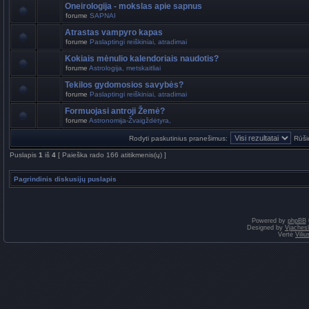
Oneirologija - mokslas apie sapnus
forume
SAPNAI
Atrastas vampyro kapas
forume
Paslaptingi reiškiniai, atradimai
Kokiais mėnulio kalendoriais naudotis?
forume
Astrologija, metskaitliai
Tekilos gydomosios savybės?
forume
Paslaptingi reiškiniai, atradimai
Formuojasi antroji Žemė?
forume
Astronomija-Žvaigždėtyra,
Rodyti paskutinius pranešimus:
Rūši
Puslapis
1
iš
4
[ Paieška rado 166 atitikmenis(ų) ]
Pagrindinis diskusijų puslapis
Powered by
phpBB
Designed by
Vjaches
Vertė
Vili