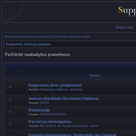
Registruotis
Peržiūrėti neatsakytus pranešimus
|
Peržiūrėti aktyvias temas
Pagrindinis diskusijų puslapis
Peržiūrėti neatsakytus pranešimus
Temos
Negyvosios jūros pergamentai
forume
Paslaptingi reiškiniai, atradimai
Vaikams.Burtininko Bachramo Palikimas
forume
VIDEO
Radiostezija
forume
GEOPATOGENIKA
Kas tai yra dvasingumas
forume
RELIGIJOS, kiti dvasiniai judėjimai, sektos
Kėdainių krematoriumas. Deginsimės jau Lietuvoje