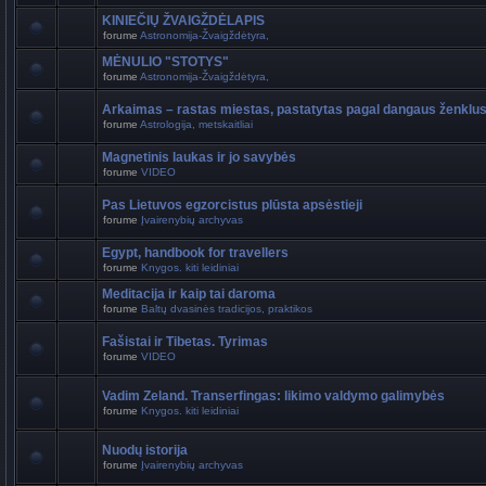
KINIEČIŲ ŽVAIGŽDĖLAPIS
forume
Astronomija-Žvaigždėtyra,
MĖNULIO "STOTYS"
forume
Astronomija-Žvaigždėtyra,
Arkaimas – rastas miestas, pastatytas pagal dangaus ženklu
forume
Astrologija, metskaitliai
Magnetinis laukas ir jo savybės
forume
VIDEO
Pas Lietuvos egzorcistus plūsta apsėstieji
forume
Įvairenybių archyvas
Egypt, handbook for travellers
forume
Knygos. kiti leidiniai
Meditacija ir kaip tai daroma
forume
Baltų dvasinės tradicijos, praktikos
Fašistai ir Tibetas. Tyrimas
forume
VIDEO
Vadim Zeland. Transerfingas: likimo valdymo galimybės
forume
Knygos. kiti leidiniai
Nuodų istorija
forume
Įvairenybių archyvas