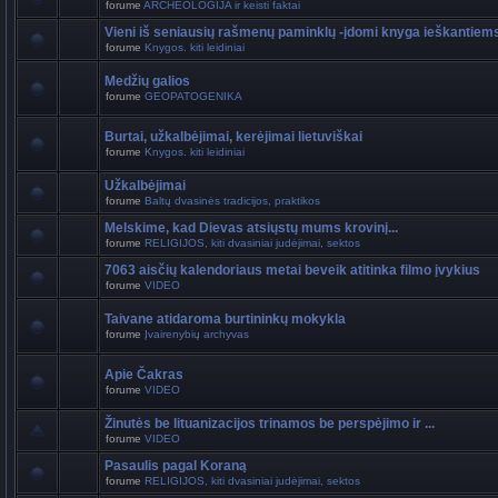
forume
ARCHEOLOGIJA ir keisti faktai
Vieni iš seniausių rašmenų paminklų -įdomi knyga ieškantiem
forume
Knygos. kiti leidiniai
Medžių galios
forume
GEOPATOGENIKA
Burtai, užkalbėjimai, kerėjimai lietuviškai
forume
Knygos. kiti leidiniai
Užkalbėjimai
forume
Baltų dvasinės tradicijos, praktikos
Melskime, kad Dievas atsiųstų mums krovinį...
forume
RELIGIJOS, kiti dvasiniai judėjimai, sektos
7063 aisčių kalendoriaus metai beveik atitinka filmo įvykius
forume
VIDEO
Taivane atidaroma burtininkų mokykla
forume
Įvairenybių archyvas
Apie Čakras
forume
VIDEO
Žinutės be lituanizacijos trinamos be perspėjimo ir ...
forume
VIDEO
Pasaulis pagal Koraną
forume
RELIGIJOS, kiti dvasiniai judėjimai, sektos