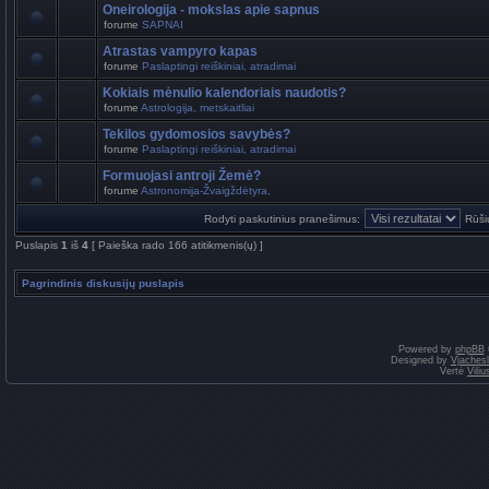
Oneirologija - mokslas apie sapnus
forume
SAPNAI
Atrastas vampyro kapas
forume
Paslaptingi reiškiniai, atradimai
Kokiais mėnulio kalendoriais naudotis?
forume
Astrologija, metskaitliai
Tekilos gydomosios savybės?
forume
Paslaptingi reiškiniai, atradimai
Formuojasi antroji Žemė?
forume
Astronomija-Žvaigždėtyra,
Rodyti paskutinius pranešimus:
Rūši
Puslapis
1
iš
4
[ Paieška rado 166 atitikmenis(ų) ]
Pagrindinis diskusijų puslapis
Powered by
phpBB
Designed by
Vjaches
Vertė
Vili