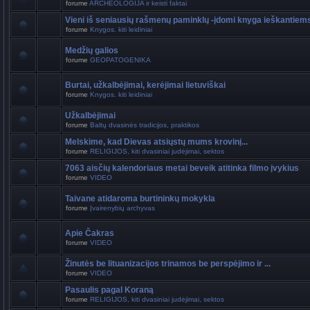
forume
ARCHEOLOGIJA ir keisti faktai
Vieni iš seniausių rašmenų paminklų -įdomi knyga ieškantiem
forume
Knygos. kiti leidiniai
Medžių galios
forume
GEOPATOGENIKA
Burtai, užkalbėjimai, kerėjimai lietuviškai
forume
Knygos. kiti leidiniai
Užkalbėjimai
forume
Baltų dvasinės tradicijos, praktikos
Melskime, kad Dievas atsiųstų mums krovinį...
forume
RELIGIJOS, kiti dvasiniai judėjimai, sektos
7063 aisčių kalendoriaus metai beveik atitinka filmo įvykius
forume
VIDEO
Taivane atidaroma burtininkų mokykla
forume
Įvairenybių archyvas
Apie Čakras
forume
VIDEO
Žinutės be lituanizacijos trinamos be perspėjimo ir ...
forume
VIDEO
Pasaulis pagal Koraną
forume
RELIGIJOS, kiti dvasiniai judėjimai, sektos