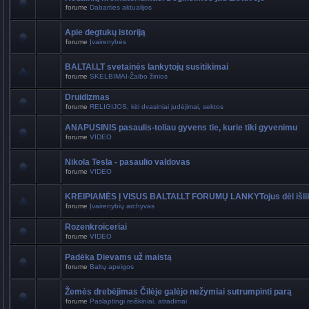
forume
Dabarties aktualijos
Apie degtukų istoriją
forume
Įvairenybės
BALTAI.LT svetainės lankytojų susitikimai
forume
SKELBIMAI-Žaibo žinios
Druidizmas
forume
RELIGIJOS, kiti dvasiniai judėjimai, sektos
ANAPUSINIS pasaulis-toliau gyvens tie, kurie tiki gyvenimu
forume
VIDEO
Nikola Tesla - pasaulio valdovas
forume
VIDEO
KREIPIAMĖS Į VISUS BALTAI.LT FORUMŲ LANKYTojus dėl išli
forume
Įvairenybių archyvas
Rozenkroiceriai
forume
VIDEO
Padėka Dievams už maistą
forume
Baltų apeigos
Žemės drebėjimas Čilėje galėjo nežymiai sutrumpinti parą
forume
Paslaptingi reiškiniai, atradimai