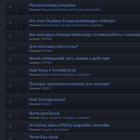
Parapsichologų stovyklos
forume
Ekspedicijos/Kelionės/Stovyklos/Įspūdžiai
Ant Jono Pauliaus II kapo paslaptingas reiškinys
forume
Paranormalūs atvejai, komentarai, pagalba
Как взнуздать Ночную Кобылицу:техники работы с кошма
forume
SAPNAI
Для чего вам снятся сны?
forume
SAPNAI
Магия сновидений: путь знания и действия
forume
SAPNAI
Apie Rasą ir šventąjį Gralį
forume
Baltų dvasinės tradicijos, praktikos
Žmonijos neįmanomi artefaktai, kas meluoja?
forume
VIDEO
Kiek žmonijai metų?
forume
VIDEO
Burtų aprašymai
forume
Baltų dvasinės tradicijos, praktikos
Archainių slavų APEIGŲ pagoniška simbolika
forume
Knygos. kiti leidiniai
Terteriška mįslė