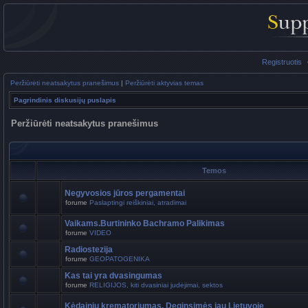
Registruotis
Peržiūrėti neatsakytus pranešimus
|
Peržiūrėti aktyvias temas
Pagrindinis diskusijų puslapis
Peržiūrėti neatsakytus pranešimus
Temos
Negyvosios jūros pergamentai
forume
Paslaptingi reiškiniai, atradimai
Vaikams.Burtininko Bachramo Palikimas
forume
VIDEO
Radiostezija
forume
GEOPATOGENIKA
Kas tai yra dvasingumas
forume
RELIGIJOS, kiti dvasiniai judėjimai, sektos
Kėdainių krematoriumas. Deginsimės jau Lietuvoje