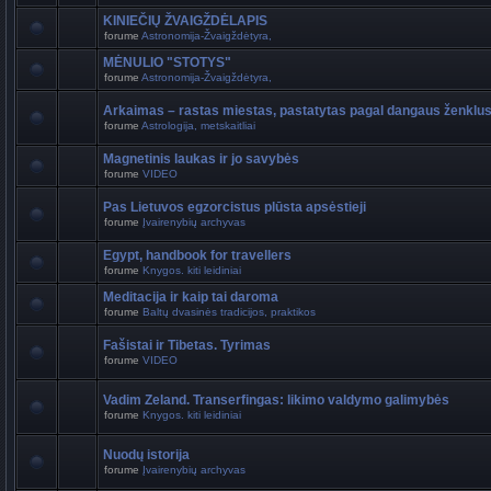
KINIEČIŲ ŽVAIGŽDĖLAPIS
forume
Astronomija-Žvaigždėtyra,
MĖNULIO "STOTYS"
forume
Astronomija-Žvaigždėtyra,
Arkaimas – rastas miestas, pastatytas pagal dangaus ženklu
forume
Astrologija, metskaitliai
Magnetinis laukas ir jo savybės
forume
VIDEO
Pas Lietuvos egzorcistus plūsta apsėstieji
forume
Įvairenybių archyvas
Egypt, handbook for travellers
forume
Knygos. kiti leidiniai
Meditacija ir kaip tai daroma
forume
Baltų dvasinės tradicijos, praktikos
Fašistai ir Tibetas. Tyrimas
forume
VIDEO
Vadim Zeland. Transerfingas: likimo valdymo galimybės
forume
Knygos. kiti leidiniai
Nuodų istorija
forume
Įvairenybių archyvas