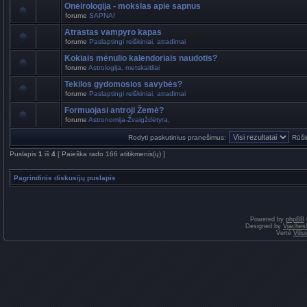
Oneirologija - mokslas apie sapnus
forume
SAPNAI
Atrastas vampyro kapas
forume
Paslaptingi reiškiniai, atradimai
Kokiais mėnulio kalendoriais naudotis?
forume
Astrologija, metskaitliai
Tekilos gydomosios savybės?
forume
Paslaptingi reiškiniai, atradimai
Formuojasi antroji Žemė?
forume
Astronomija-Žvaigždėtyra,
Rodyti paskutinius pranešimus:
Rūši
Puslapis
1
iš
4
[ Paieška rado 166 atitikmenis(ų) ]
Pagrindinis diskusijų puslapis
Powered by
phpBB
Designed by
Vjaches
Vertė
Vili