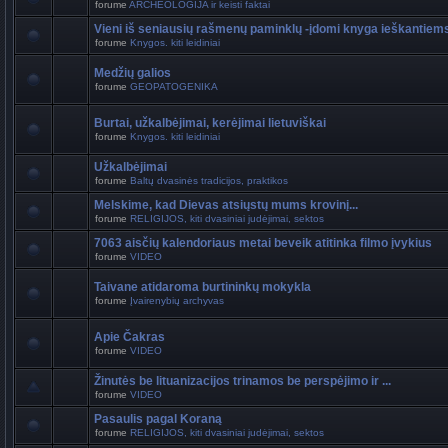
forume
ARCHEOLOGIJA ir keisti faktai
Vieni iš seniausių rašmenų paminklų -įdomi knyga ieškantiem
forume
Knygos. kiti leidiniai
Medžių galios
forume
GEOPATOGENIKA
Burtai, užkalbėjimai, kerėjimai lietuviškai
forume
Knygos. kiti leidiniai
Užkalbėjimai
forume
Baltų dvasinės tradicijos, praktikos
Melskime, kad Dievas atsiųstų mums krovinį...
forume
RELIGIJOS, kiti dvasiniai judėjimai, sektos
7063 aisčių kalendoriaus metai beveik atitinka filmo įvykius
forume
VIDEO
Taivane atidaroma burtininkų mokykla
forume
Įvairenybių archyvas
Apie Čakras
forume
VIDEO
Žinutės be lituanizacijos trinamos be perspėjimo ir ...
forume
VIDEO
Pasaulis pagal Koraną
forume
RELIGIJOS, kiti dvasiniai judėjimai, sektos