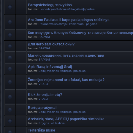
Parapsichologų stovyklos
forume
Ekspedicijos/Kelionės/Stovyklos/Įspūdžiai
Ant Jono Pauliaus II kapo paslaptingas reiškinys
forume
Paranormalūs atvejai, komentarai, pagalba
Как взнуздать Ночную Кобылицу:техники работы с кошма
forume
SAPNAI
Для чего вам снятся сны?
forume
SAPNAI
Магия сновидений: путь знания и действия
forume
SAPNAI
Apie Rasą ir šventąjį Gralį
forume
Baltų dvasinės tradicijos, praktikos
Žmonijos neįmanomi artefaktai, kas meluoja?
forume
VIDEO
Kiek žmonijai metų?
forume
VIDEO
Burtų aprašymai
forume
Baltų dvasinės tradicijos, praktikos
Archainių slavų APEIGŲ pagoniška simbolika
forume
Knygos. kiti leidiniai
Terteriška mįslė