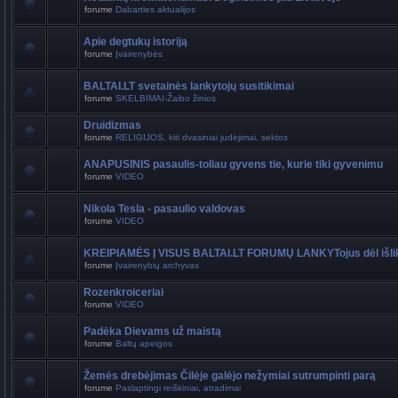
forume
Dabarties aktualijos
Apie degtukų istoriją
forume
Įvairenybės
BALTAI.LT svetainės lankytojų susitikimai
forume
SKELBIMAI-Žaibo žinios
Druidizmas
forume
RELIGIJOS, kiti dvasiniai judėjimai, sektos
ANAPUSINIS pasaulis-toliau gyvens tie, kurie tiki gyvenimu
forume
VIDEO
Nikola Tesla - pasaulio valdovas
forume
VIDEO
KREIPIAMĖS Į VISUS BALTAI.LT FORUMŲ LANKYTojus dėl išli
forume
Įvairenybių archyvas
Rozenkroiceriai
forume
VIDEO
Padėka Dievams už maistą
forume
Baltų apeigos
Žemės drebėjimas Čilėje galėjo nežymiai sutrumpinti parą
forume
Paslaptingi reiškiniai, atradimai