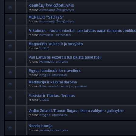
KINIEČIŲ ŽVAIGŽDĖLAPIS
forume
Astronomija-Žvaigždėtyra,
MĖNULIO "STOTYS"
forume
Astronomija-Žvaigždėtyra,
Arkaimas – rastas miestas, pastatytas pagal dangaus ženklu
forume
Astrologija, metskaitliai
Magnetinis laukas ir jo savybės
forume
VIDEO
Pas Lietuvos egzorcistus plūsta apsėstieji
forume
Įvairenybių archyvas
Egypt, handbook for travellers
forume
Knygos. kiti leidiniai
Meditacija ir kaip tai daroma
forume
Baltų dvasinės tradicijos, praktikos
Fašistai ir Tibetas. Tyrimas
forume
VIDEO
Vadim Zeland. Transerfingas: likimo valdymo galimybės
forume
Knygos. kiti leidiniai
Nuodų istorija
forume
Įvairenybių archyvas