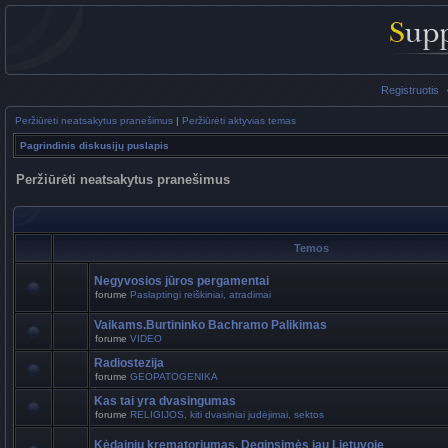
Registruotis
Peržiūrėti neatsakytus pranešimus
|
Peržiūrėti aktyvias temas
Pagrindinis diskusijų puslapis
Peržiūrėti neatsakytus pranešimus
Temos
Negyvosios jūros pergamentai
forume
Paslaptingi reiškiniai, atradimai
Vaikams.Burtininko Bachramo Palikimas
forume
VIDEO
Radiostezija
forume
GEOPATOGENIKA
Kas tai yra dvasingumas
forume
RELIGIJOS, kiti dvasiniai judėjimai, sektos
Kėdainių krematoriumas. Deginsimės jau Lietuvoje