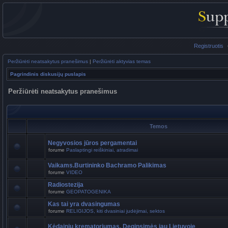
Registruotis
Peržiūrėti neatsakytus pranešimus
|
Peržiūrėti aktyvias temas
Pagrindinis diskusijų puslapis
Peržiūrėti neatsakytus pranešimus
Temos
Negyvosios jūros pergamentai
forume
Paslaptingi reiškiniai, atradimai
Vaikams.Burtininko Bachramo Palikimas
forume
VIDEO
Radiostezija
forume
GEOPATOGENIKA
Kas tai yra dvasingumas
forume
RELIGIJOS, kiti dvasiniai judėjimai, sektos
Kėdainių krematoriumas. Deginsimės jau Lietuvoje