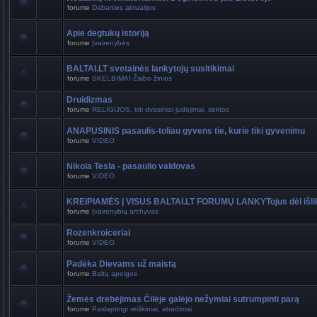
forume
Dabarties aktualijos
Apie degtukų istoriją
forume
Įvairenybės
BALTAI.LT svetainės lankytojų susitikimai
forume
SKELBIMAI-Žaibo žinios
Druidizmas
forume
RELIGIJOS, kiti dvasiniai judėjimai, sektos
ANAPUSINIS pasaulis-toliau gyvens tie, kurie tiki gyvenimu
forume
VIDEO
Nikola Tesla - pasaulio valdovas
forume
VIDEO
KREIPIAMĖS Į VISUS BALTAI.LT FORUMŲ LANKYTojus dėl išli
forume
Įvairenybių archyvas
Rozenkroiceriai
forume
VIDEO
Padėka Dievams už maistą
forume
Baltų apeigos
Žemės drebėjimas Čilėje galėjo nežymiai sutrumpinti parą
forume
Paslaptingi reiškiniai, atradimai