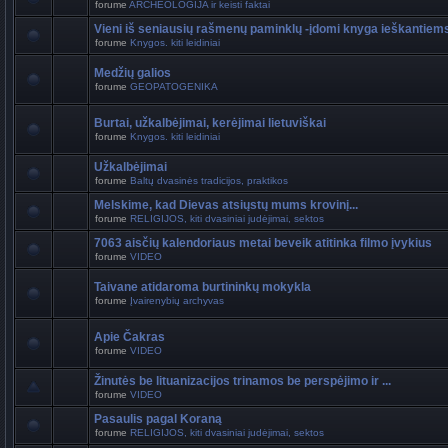
forume
ARCHEOLOGIJA ir keisti faktai
Vieni iš seniausių rašmenų paminklų -įdomi knyga ieškantiem
forume
Knygos. kiti leidiniai
Medžių galios
forume
GEOPATOGENIKA
Burtai, užkalbėjimai, kerėjimai lietuviškai
forume
Knygos. kiti leidiniai
Užkalbėjimai
forume
Baltų dvasinės tradicijos, praktikos
Melskime, kad Dievas atsiųstų mums krovinį...
forume
RELIGIJOS, kiti dvasiniai judėjimai, sektos
7063 aisčių kalendoriaus metai beveik atitinka filmo įvykius
forume
VIDEO
Taivane atidaroma burtininkų mokykla
forume
Įvairenybių archyvas
Apie Čakras
forume
VIDEO
Žinutės be lituanizacijos trinamos be perspėjimo ir ...
forume
VIDEO
Pasaulis pagal Koraną
forume
RELIGIJOS, kiti dvasiniai judėjimai, sektos