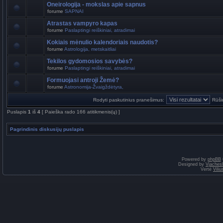
Oneirologija - mokslas apie sapnus
forume
SAPNAI
Atrastas vampyro kapas
forume
Paslaptingi reiškiniai, atradimai
Kokiais mėnulio kalendoriais naudotis?
forume
Astrologija, metskaitliai
Tekilos gydomosios savybės?
forume
Paslaptingi reiškiniai, atradimai
Formuojasi antroji Žemė?
forume
Astronomija-Žvaigždėtyra,
Rodyti paskutinius pranešimus:
Rūši
Puslapis
1
iš
4
[ Paieška rado 166 atitikmenis(ų) ]
Pagrindinis diskusijų puslapis
Powered by
phpBB
Designed by
Vjaches
Vertė
Vili