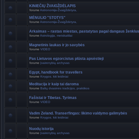
KINIEČIŲ ŽVAIGŽDĖLAPIS
forume
Astronomija-Žvaigždėtyra,
MĖNULIO "STOTYS"
forume
Astronomija-Žvaigždėtyra,
Arkaimas – rastas miestas, pastatytas pagal dangaus ženklu
forume
Astrologija, metskaitliai
Magnetinis laukas ir jo savybės
forume
VIDEO
Pas Lietuvos egzorcistus plūsta apsėstieji
forume
Įvairenybių archyvas
Egypt, handbook for travellers
forume
Knygos. kiti leidiniai
Meditacija ir kaip tai daroma
forume
Baltų dvasinės tradicijos, praktikos
Fašistai ir Tibetas. Tyrimas
forume
VIDEO
Vadim Zeland. Transerfingas: likimo valdymo galimybės
forume
Knygos. kiti leidiniai
Nuodų istorija
forume
Įvairenybių archyvas