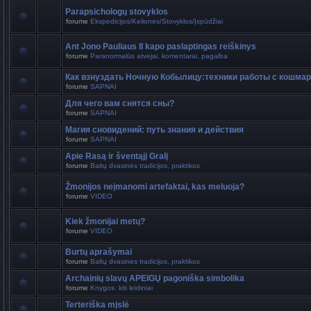
Parapsichologų stovyklos
forume
Ekspedicijos/Kelionės/Stovyklos/Įspūdžiai
Ant Jono Pauliaus II kapo paslaptingas reiškinys
forume
Paranormalūs atvejai, komentarai, pagalba
Как взнуздать Ночную Кобылицу:техники работы с кошма
forume
SAPNAI
Для чего вам снятся сны?
forume
SAPNAI
Магия сновидений: путь знания и действия
forume
SAPNAI
Apie Rasą ir šventąjį Gralį
forume
Baltų dvasinės tradicijos, praktikos
Žmonijos neįmanomi artefaktai, kas meluoja?
forume
VIDEO
Kiek žmonijai metų?
forume
VIDEO
Burtų aprašymai
forume
Baltų dvasinės tradicijos, praktikos
Archainių slavų APEIGŲ pagoniška simbolika
forume
Knygos. kiti leidiniai
Terteriška mįslė