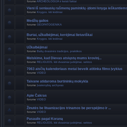
forume
ARCHEOLOGIJA ir keisti faktai
Vieni iš seniausių rašmenų paminklų -įdomi knyga ieškantiem
forume
Knygos. kiti leidiniai
Medžių galios
forume
GEOPATOGENIKA
Burtai, užkalbėjimai, kerėjimai lietuviškai
forume
Knygos. kiti leidiniai
Užkalbėjimai
forume
Baltų dvasinės tradicijos, praktikos
Melskime, kad Dievas atsiųstų mums krovinį...
forume
RELIGIJOS, kiti dvasiniai judėjimai, sektos
7063 aisčių kalendoriaus metai beveik atitinka filmo įvykius
forume
VIDEO
Taivane atidaroma burtininkų mokykla
forume
Įvairenybių archyvas
Apie Čakras
forume
VIDEO
Žinutės be lituanizacijos trinamos be perspėjimo ir ...
forume
VIDEO
Pasaulis pagal Koraną
forume
RELIGIJOS, kiti dvasiniai judėjimai, sektos