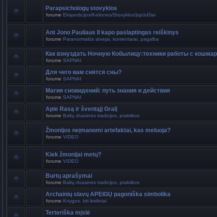
Parapsichologų stovyklos
forume
Ekspedicijos/Kelionės/Stovyklos/Įspūdžiai
Ant Jono Pauliaus II kapo paslaptingas reiškinys
forume
Paranormalūs atvejai, komentarai, pagalba
Как взнуздать Ночную Кобылицу:техники работы с кошма
forume
SAPNAI
Для чего вам снятся сны?
forume
SAPNAI
Магия сновидений: путь знания и действия
forume
SAPNAI
Apie Rasą ir šventąjį Gralį
forume
Baltų dvasinės tradicijos, praktikos
Žmonijos neįmanomi artefaktai, kas meluoja?
forume
VIDEO
Kiek žmonijai metų?
forume
VIDEO
Burtų aprašymai
forume
Baltų dvasinės tradicijos, praktikos
Archainių slavų APEIGŲ pagoniška simbolika
forume
Knygos. kiti leidiniai
Terteriška mįslė