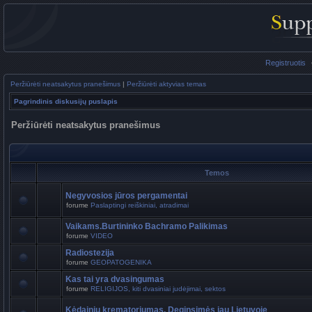
Registruotis
Peržiūrėti neatsakytus pranešimus
|
Peržiūrėti aktyvias temas
Pagrindinis diskusijų puslapis
Peržiūrėti neatsakytus pranešimus
Temos
Negyvosios jūros pergamentai
forume
Paslaptingi reiškiniai, atradimai
Vaikams.Burtininko Bachramo Palikimas
forume
VIDEO
Radiostezija
forume
GEOPATOGENIKA
Kas tai yra dvasingumas
forume
RELIGIJOS, kiti dvasiniai judėjimai, sektos
Kėdainių krematoriumas. Deginsimės jau Lietuvoje