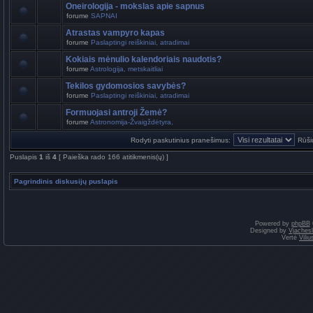
Oneirologija - mokslas apie sapnus
forume
SAPNAI
Atrastas vampyro kapas
forume
Paslaptingi reiškiniai, atradimai
Kokiais mėnulio kalendoriais naudotis?
forume
Astrologija, metskaitliai
Tekilos gydomosios savybės?
forume
Paslaptingi reiškiniai, atradimai
Formuojasi antroji Žemė?
forume
Astronomija-Žvaigždėtyra,
Rodyti paskutinius pranešimus:
Rūši
Puslapis
1
iš
4
[ Paieška rado 166 atitikmenis(ų) ]
Pagrindinis diskusijų puslapis
Powered by
phpBB
Designed by
Vjaches
Vertė
Vili