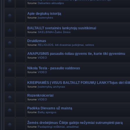
forume
Dabarties aktualijos
Apie degtukų istoriją
forume
Įvairenybės
BALTAI.LT svetainės lankytojų susitikimai
forume
SKELBIMAI-Žaibo žinios
Druidizmas
forume
RELIGIJOS, kiti dvasiniai judėjimai, sektos
ANAPUSINIS pasaulis-toliau gyvens tie, kurie tiki gyvenimu
forume
VIDEO
Nikola Tesla - pasaulio valdovas
forume
VIDEO
KREIPIAMĖS Į VISUS BALTAI.LT FORUMŲ LANKYTojus dėl išli
forume
Įvairenybių archyvas
Rozenkroiceriai
forume
VIDEO
Padėka Dievams už maistą
forume
Baltų apeigos
Žemės drebėjimas Čilėje galėjo nežymiai sutrumpinti parą
forume
Paslaptingi reiškiniai, atradimai