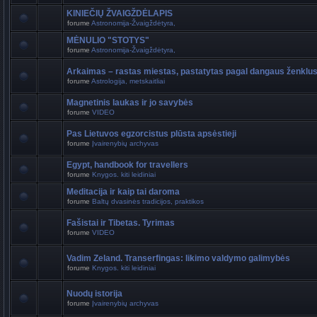
KINIEČIŲ ŽVAIGŽDĖLAPIS
forume
Astronomija-Žvaigždėtyra,
MĖNULIO "STOTYS"
forume
Astronomija-Žvaigždėtyra,
Arkaimas – rastas miestas, pastatytas pagal dangaus ženklu
forume
Astrologija, metskaitliai
Magnetinis laukas ir jo savybės
forume
VIDEO
Pas Lietuvos egzorcistus plūsta apsėstieji
forume
Įvairenybių archyvas
Egypt, handbook for travellers
forume
Knygos. kiti leidiniai
Meditacija ir kaip tai daroma
forume
Baltų dvasinės tradicijos, praktikos
Fašistai ir Tibetas. Tyrimas
forume
VIDEO
Vadim Zeland. Transerfingas: likimo valdymo galimybės
forume
Knygos. kiti leidiniai
Nuodų istorija
forume
Įvairenybių archyvas