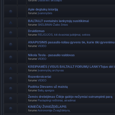
forume
Dabarties aktualijos
Apie degtukų istoriją
forume
Įvairenybės
BALTAI.LT svetainės lankytojų susitikimai
forume
SKELBIMAI-Žaibo žinios
Druidizmas
forume
RELIGIJOS, kiti dvasiniai judėjimai, sektos
ANAPUSINIS pasaulis-toliau gyvens tie, kurie tiki gyvenimu
forume
VIDEO
Nikola Tesla - pasaulio valdovas
forume
VIDEO
KREIPIAMĖS Į VISUS BALTAI.LT FORUMŲ LANKYTojus dėl i
forume
Įvairenybių archyvas
Rozenkroiceriai
forume
VIDEO
Padėka Dievams už maistą
forume
Baltų apeigos
Žemės drebėjimas Čilėje galėjo nežymiai sutrumpinti parą
forume
Paslaptingi reiškiniai, atradimai
KINIEČIŲ ŽVAIGŽDĖLAPIS
forume
Astronomija-Žvaigždėtyra,