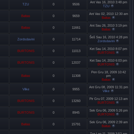
Ant Vas 16, 2010 3:48 pm
TZU
0
9506
TZU
Ant Vas 02, 2010 12:30 am
Baltas
0
9659
Baltas
Ant Sau 26, 2010 3:19 pm
Baltas
0
11661
Baltas
Šeš Sau 16, 2010 4:28 pm
Zordsdavini
0
11714
Zordsdavini
Ket Sau 14, 2010 8:07 pm
BURTONIS
0
11013
BURTONIS
Ket Sau 14, 2010 6:03 pm
BURTONIS
0
12037
BURTONIS
Pen Gru 18, 2009 10:42
Baltas
0
11308
pm
Baltas
Ant Gru 08, 2009 11:31 pm
Vilke
0
9955
Vilke
Pir Gru 07, 2009 12:13 am
BURTONIS
0
13260
BURTONIS
Sek Gru 06, 2009 5:26 pm
BURTONIS
0
8945
BURTONIS
Sek Gru 06, 2009 2:39 am
Baltas
0
15791
Baltas
Tre Lap 11, 2009 3:52 am