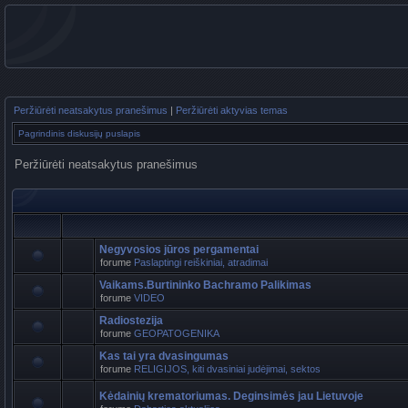
Peržiūrėti neatsakytus pranešimus
|
Peržiūrėti aktyvias temas
Pagrindinis diskusijų puslapis
Peržiūrėti neatsakytus pranešimus
Negyvosios jūros pergamentai
forume
Paslaptingi reiškiniai, atradimai
Vaikams.Burtininko Bachramo Palikimas
forume
VIDEO
Radiostezija
forume
GEOPATOGENIKA
Kas tai yra dvasingumas
forume
RELIGIJOS, kiti dvasiniai judėjimai, sektos
Kėdainių krematoriumas. Deginsimės jau Lietuvoje