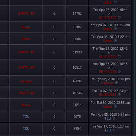
Baltas
Tre Spa 27, 2010 10:44
BURTONIS
0
14767
pm
BURTONIS
Ket Spa 07, 2010 11:55 am
Baltas
0
8786
Baltas
Tre Spa 06, 2010 1:22 pm
Baltas
0
9506
Baltas
Tre Rgp 18, 2010 12:41
BURTONIS
0
11333
am
BURTONIS
Ant Rgp 17, 2010 10:45
BURTONIS
0
10517
pm
BURTONIS
Pir Rgp 02, 2010 12:40 pm
adminas
0
16692
adminas
Tre Lie 07, 2010 6:23 pm
BURTONIS
0
10736
BURTONIS
Pen Bal 30, 2010 12:55 am
Baltas
0
11214
Baltas
Pen Kov 05, 2010 5:24 pm
TZU
0
9076
TZU
Tre Vas 17, 2010 1:23 am
TZU
0
9954
TZU