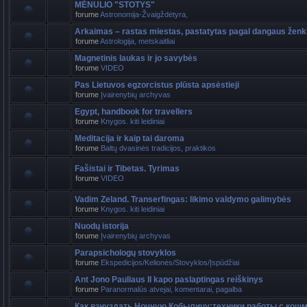
MĖNULIO "STOTYS"
forume
Astronomija-Žvaigždėtyra,
Arkaimas – rastas miestas, pastatytas pagal dangaus ženk
forume
Astrologija, metskaitliai
Magnetinis laukas ir jo savybės
forume
VIDEO
Pas Lietuvos egzorcistus plūsta apsėstieji
forume
Įvairenybių archyvas
Egypt, handbook for travellers
forume
Knygos. kiti leidiniai
Meditacija ir kaip tai daroma
forume
Baltų dvasinės tradicijos, praktikos
Fašistai ir Tibetas. Tyrimas
forume
VIDEO
Vadim Zeland. Transerfingas: likimo valdymo galimybės
forume
Knygos. kiti leidiniai
Nuodų istorija
forume
Įvairenybių archyvas
Parapsichologų stovyklos
forume
Ekspedicijos/Kelionės/Stovyklos/Įspūdžiai
Ant Jono Pauliaus II kapo paslaptingas reiškinys
forume
Paranormalūs atvejai, komentarai, pagalba
Как взнуздать Ночную Кобылицу:техники работы с кош