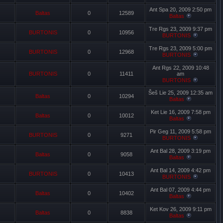
Ant Spa 20, 2009 2:50 pm
Baltas
0
12589
Baltas
Tre Rgs 23, 2009 9:37 pm
BURTONIS
0
10956
BURTONIS
Tre Rgs 23, 2009 5:00 pm
BURTONIS
0
12968
BURTONIS
Ant Rgs 22, 2009 10:48
BURTONIS
0
11411
am
BURTONIS
Šeš Lie 25, 2009 12:35 am
Baltas
0
10294
Baltas
Ket Lie 16, 2009 7:58 pm
Baltas
0
10012
Baltas
Pir Geg 11, 2009 5:58 pm
BURTONIS
0
9271
BURTONIS
Ant Bal 28, 2009 3:19 pm
Baltas
0
9058
Baltas
Ant Bal 14, 2009 4:42 pm
BURTONIS
0
10413
BURTONIS
Ant Bal 07, 2009 4:44 pm
Baltas
0
10402
Baltas
Ket Kov 26, 2009 9:11 pm
Baltas
0
8838
Baltas