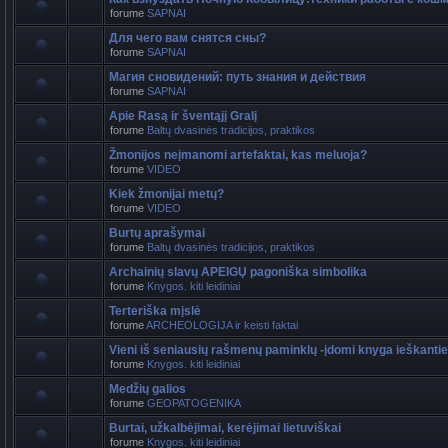
forume
SAPNAI
Для чего вам снятся сны?
forume
SAPNAI
Магия сновидений: путь знания и действия
forume
SAPNAI
Apie Rasą ir šventąjį Gralį
forume
Baltų dvasinės tradicijos, praktikos
Žmonijos neįmanomi artefaktai, kas meluoja?
forume
VIDEO
Kiek žmonijai metų?
forume
VIDEO
Burtų aprašymai
forume
Baltų dvasinės tradicijos, praktikos
Archainių slavų APEIGŲ pagoniška simbolika
forume
Knygos. kiti leidiniai
Terteriška mįslė
forume
ARCHEOLOGIJA ir keisti faktai
Vieni iš seniausių rašmenų paminklų -įdomi knyga ieškant
forume
Knygos. kiti leidiniai
Medžių galios
forume
GEOPATOGENIKA
Burtai, užkalbėjimai, kerėjimai lietuviškai
forume
Knygos. kiti leidiniai