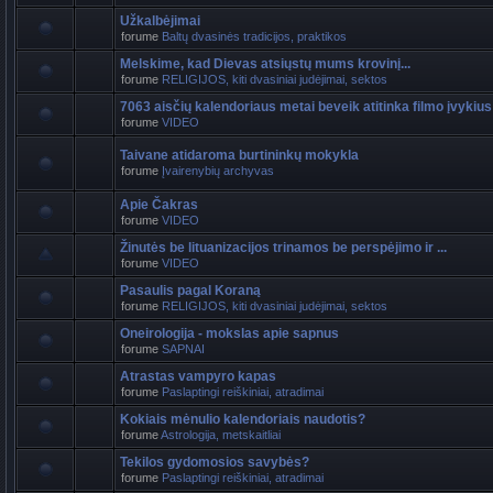
Užkalbėjimai
forume
Baltų dvasinės tradicijos, praktikos
Melskime, kad Dievas atsiųstų mums krovinį...
forume
RELIGIJOS, kiti dvasiniai judėjimai, sektos
7063 aisčių kalendoriaus metai beveik atitinka filmo įvykius
forume
VIDEO
Taivane atidaroma burtininkų mokykla
forume
Įvairenybių archyvas
Apie Čakras
forume
VIDEO
Žinutės be lituanizacijos trinamos be perspėjimo ir ...
forume
VIDEO
Pasaulis pagal Koraną
forume
RELIGIJOS, kiti dvasiniai judėjimai, sektos
Oneirologija - mokslas apie sapnus
forume
SAPNAI
Atrastas vampyro kapas
forume
Paslaptingi reiškiniai, atradimai
Kokiais mėnulio kalendoriais naudotis?
forume
Astrologija, metskaitliai
Tekilos gydomosios savybės?
forume
Paslaptingi reiškiniai, atradimai