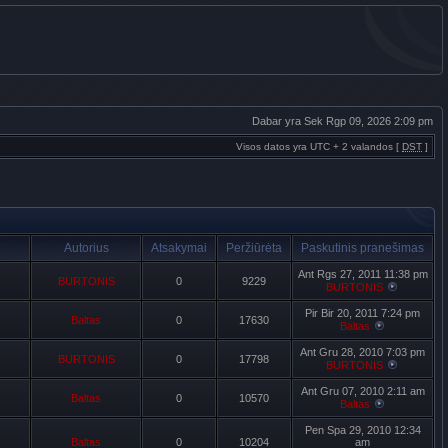
Dabar yra Sek Rgp 09, 2026 2:09 pm
Visos datos yra UTC + 2 valandos [
DST
]
Autorius
Atsakymai
Peržiūrėta
Paskutinis pranešimas
Ant Rgs 27, 2011 11:38 pm
BURTONIS
0
9229
BURTONIS
Pir Bir 20, 2011 7:24 pm
Baltas
0
17630
Baltas
Ant Gru 28, 2010 7:03 pm
BURTONIS
0
17798
BURTONIS
Ant Gru 07, 2010 2:11 am
Baltas
0
10570
Baltas
Pen Spa 29, 2010 12:34
Baltas
0
10204
am