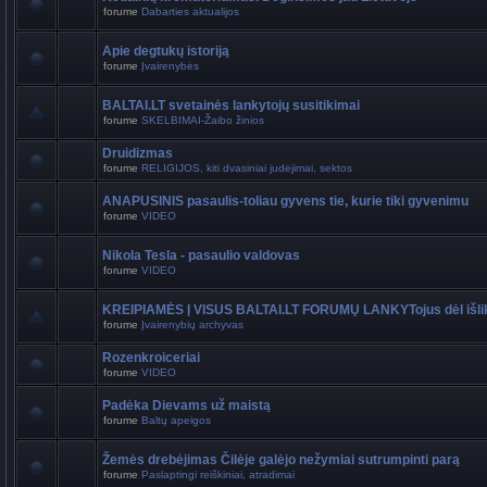
forume
Dabarties aktualijos
Apie degtukų istoriją
forume
Įvairenybės
BALTAI.LT svetainės lankytojų susitikimai
forume
SKELBIMAI-Žaibo žinios
Druidizmas
forume
RELIGIJOS, kiti dvasiniai judėjimai, sektos
ANAPUSINIS pasaulis-toliau gyvens tie, kurie tiki gyvenimu
forume
VIDEO
Nikola Tesla - pasaulio valdovas
forume
VIDEO
KREIPIAMĖS Į VISUS BALTAI.LT FORUMŲ LANKYTojus dėl išli
forume
Įvairenybių archyvas
Rozenkroiceriai
forume
VIDEO
Padėka Dievams už maistą
forume
Baltų apeigos
Žemės drebėjimas Čilėje galėjo nežymiai sutrumpinti parą
forume
Paslaptingi reiškiniai, atradimai