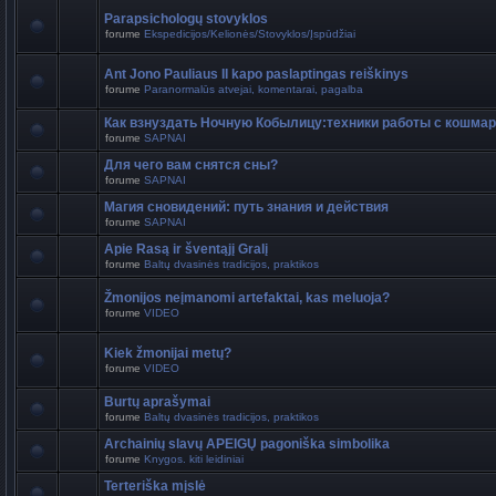
Parapsichologų stovyklos
forume
Ekspedicijos/Kelionės/Stovyklos/Įspūdžiai
Ant Jono Pauliaus II kapo paslaptingas reiškinys
forume
Paranormalūs atvejai, komentarai, pagalba
Как взнуздать Ночную Кобылицу:техники работы с кошма
forume
SAPNAI
Для чего вам снятся сны?
forume
SAPNAI
Магия сновидений: путь знания и действия
forume
SAPNAI
Apie Rasą ir šventąjį Gralį
forume
Baltų dvasinės tradicijos, praktikos
Žmonijos neįmanomi artefaktai, kas meluoja?
forume
VIDEO
Kiek žmonijai metų?
forume
VIDEO
Burtų aprašymai
forume
Baltų dvasinės tradicijos, praktikos
Archainių slavų APEIGŲ pagoniška simbolika
forume
Knygos. kiti leidiniai
Terteriška mįslė