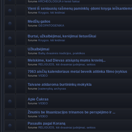
forume
ARCHEOLOGIJA ir keisti faktai
Vieni iš seniausių rašmenų paminklų -įdomi knyga ieškantiem
forume
Knygos. kiti leidiniai
Medžių galios
forume
GEOPATOGENIKA
Burtai, užkalbėjimai, kerėjimai lietuviškai
forume
Knygos. kiti leidiniai
Užkalbėjimai
forume
Baltų dvasinės tradicijos, praktikos
Melskime, kad Dievas atsiųstų mums krovinį...
forume
RELIGIJOS, kiti dvasiniai judėjimai, sektos
7063 aisčių kalendoriaus metai beveik atitinka filmo įvykius
forume
VIDEO
Taivane atidaroma burtininkų mokykla
forume
Įvairenybių archyvas
Apie Čakras
forume
VIDEO
Žinutės be lituanizacijos trinamos be perspėjimo ir ...
forume
VIDEO
Pasaulis pagal Koraną
forume
RELIGIJOS, kiti dvasiniai judėjimai, sektos