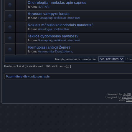
Oneirologija - mokslas apie sapnus
forume
SAPNAI
Atrastas vampyro kapas
forume
Paslaptingi reiškiniai, atradimai
Kokiais mėnulio kalendoriais naudotis?
forume
Astrologija, metskaitliai
Tekilos gydomosios savybės?
forume
Paslaptingi reiškiniai, atradimai
Formuojasi antroji Žemė?
forume
Astronomija-Žvaigždėtyra,
Rodyti paskutinius pranešimus:
Rūši
Puslapis
1
iš
4
[ Paieška rado 166 atitikmenis(ų) ]
Pagrindinis diskusijų puslapis
Powered by
phpBB
Designed by
Vjaches
Vertė
Vili