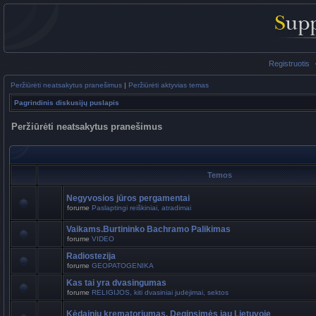
Registruotis
Peržiūrėti neatsakytus pranešimus
|
Peržiūrėti aktyvias temas
Pagrindinis diskusijų puslapis
Peržiūrėti neatsakytus pranešimus
Temos
Negyvosios jūros pergamentai
forume
Paslaptingi reiškiniai, atradimai
Vaikams.Burtininko Bachramo Palikimas
forume
VIDEO
Radiostezija
forume
GEOPATOGENIKA
Kas tai yra dvasingumas
forume
RELIGIJOS, kiti dvasiniai judėjimai, sektos
Kėdainių krematoriumas. Deginsimės jau Lietuvoje