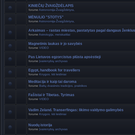
KINIEČIŲ ŽVAIGŽDĖLAPIS
forume
Astronomija-Žvaigždėtyra,
MĖNULIO "STOTYS"
forume
Astronomija-Žvaigždėtyra,
Arkaimas – rastas miestas, pastatytas pagal dangaus ženklu
forume
Astrologija, metskaitliai
Magnetinis laukas ir jo savybės
forume
VIDEO
Pas Lietuvos egzorcistus plūsta apsėstieji
forume
Įvairenybių archyvas
Egypt, handbook for travellers
forume
Knygos. kiti leidiniai
Meditacija ir kaip tai daroma
forume
Baltų dvasinės tradicijos, praktikos
Fašistai ir Tibetas. Tyrimas
forume
VIDEO
Vadim Zeland. Transerfingas: likimo valdymo galimybės
forume
Knygos. kiti leidiniai
Nuodų istorija
forume
Įvairenybių archyvas