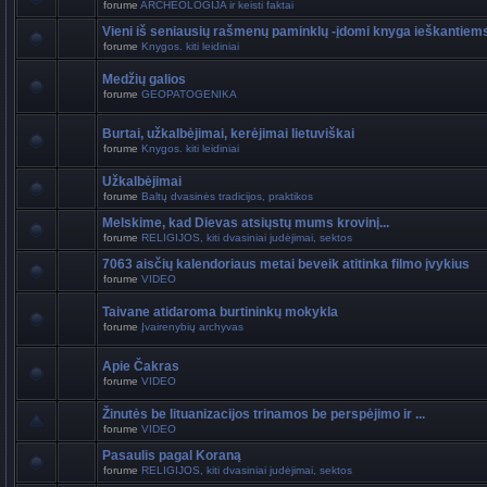
forume
ARCHEOLOGIJA ir keisti faktai
Vieni iš seniausių rašmenų paminklų -įdomi knyga ieškantiem
forume
Knygos. kiti leidiniai
Medžių galios
forume
GEOPATOGENIKA
Burtai, užkalbėjimai, kerėjimai lietuviškai
forume
Knygos. kiti leidiniai
Užkalbėjimai
forume
Baltų dvasinės tradicijos, praktikos
Melskime, kad Dievas atsiųstų mums krovinį...
forume
RELIGIJOS, kiti dvasiniai judėjimai, sektos
7063 aisčių kalendoriaus metai beveik atitinka filmo įvykius
forume
VIDEO
Taivane atidaroma burtininkų mokykla
forume
Įvairenybių archyvas
Apie Čakras
forume
VIDEO
Žinutės be lituanizacijos trinamos be perspėjimo ir ...
forume
VIDEO
Pasaulis pagal Koraną
forume
RELIGIJOS, kiti dvasiniai judėjimai, sektos