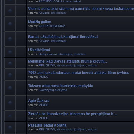
forume
ARCHEOLOGIJA ir keisti faktai
Vieni iš seniausių rašmenų paminklų -įdomi knyga ieškantiem
forume
Knygos. kiti leidiniai
Medžių galios
forume
GEOPATOGENIKA
Burtai, užkalbėjimai, kerėjimai lietuviškai
forume
Knygos. kiti leidiniai
Užkalbėjimai
forume
Baltų dvasinės tradicijos, praktikos
Melskime, kad Dievas atsiųstų mums krovinį...
forume
RELIGIJOS, kiti dvasiniai judėjimai, sektos
7063 aisčių kalendoriaus metai beveik atitinka filmo įvykius
forume
VIDEO
Taivane atidaroma burtininkų mokykla
forume
Įvairenybių archyvas
Apie Čakras
forume
VIDEO
Žinutės be lituanizacijos trinamos be perspėjimo ir ...
forume
VIDEO
Pasaulis pagal Koraną
forume
RELIGIJOS, kiti dvasiniai judėjimai, sektos