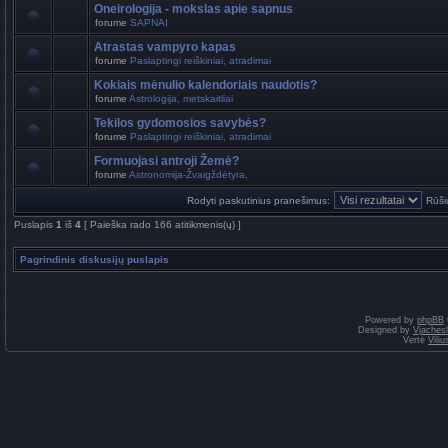
Oneirologija - mokslas apie sapnus
forume
SAPNAI
Atrastas vampyro kapas
forume
Paslaptingi reiškiniai, atradimai
Kokiais mėnulio kalendoriais naudotis?
forume
Astrologija, metskaitliai
Tekilos gydomosios savybės?
forume
Paslaptingi reiškiniai, atradimai
Formuojasi antroji Žemė?
forume
Astronomija-Žvaigždėtyra,
Rodyti paskutinius pranešimus:
Rūši
Puslapis
1
iš
4
[ Paieška rado 166 atitikmenis(ų) ]
Pagrindinis diskusijų puslapis
Powered by
phpBB
Designed by
Vjaches
Vertė
Vili