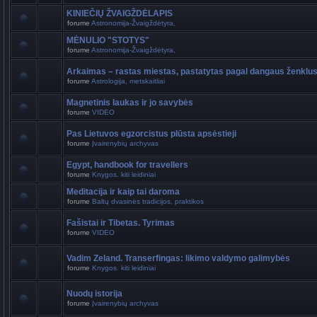
KINIEČIŲ ŽVAIGŽDĖLAPIS
forume
Astronomija-Žvaigždėtyra,
MĖNULIO "STOTYS"
forume
Astronomija-Žvaigždėtyra,
Arkaimas – rastas miestas, pastatytas pagal dangaus ženklu
forume
Astrologija, metskaitliai
Magnetinis laukas ir jo savybės
forume
VIDEO
Pas Lietuvos egzorcistus plūsta apsėstieji
forume
Įvairenybių archyvas
Egypt, handbook for travellers
forume
Knygos. kiti leidiniai
Meditacija ir kaip tai daroma
forume
Baltų dvasinės tradicijos, praktikos
Fašistai ir Tibetas. Tyrimas
forume
VIDEO
Vadim Zeland. Transerfingas: likimo valdymo galimybės
forume
Knygos. kiti leidiniai
Nuodų istorija
forume
Įvairenybių archyvas