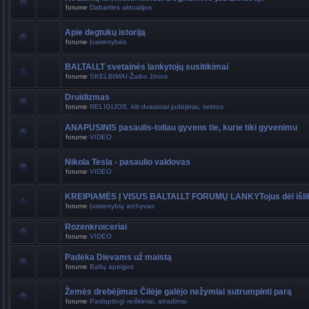
forume
Dabarties aktualijos
Apie degtukų istoriją
forume
Įvairenybės
BALTAI.LT svetainės lankytojų susitikimai
forume
SKELBIMAI-Žaibo žinios
Druidizmas
forume
RELIGIJOS, kiti dvasiniai judėjimai, sektos
ANAPUSINIS pasaulis-toliau gyvens tie, kurie tiki gyvenimu
forume
VIDEO
Nikola Tesla - pasaulio valdovas
forume
VIDEO
KREIPIAMĖS Į VISUS BALTAI.LT FORUMŲ LANKYTojus dėl išli
forume
Įvairenybių archyvas
Rozenkroiceriai
forume
VIDEO
Padėka Dievams už maistą
forume
Baltų apeigos
Žemės drebėjimas Čilėje galėjo nežymiai sutrumpinti parą
forume
Paslaptingi reiškiniai, atradimai