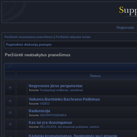
Registruotis
Peržiūrėti neatsakytus pranešimus
|
Peržiūrėti aktyvias temas
Pagrindinis diskusijų puslapis
Peržiūrėti neatsakytus pranešimus
Temos
Negyvosios jūros pergamentai
forume
Paslaptingi reiškiniai, atradimai
Vaikams.Burtininko Bachramo Palikimas
forume
VIDEO
Radiostezija
forume
GEOPATOGENIKA
Kas tai yra dvasingumas
forume
RELIGIJOS, kiti dvasiniai judėjimai, sektos
Kėdainių krematoriumas. Deginsimės jau Lietuvoje