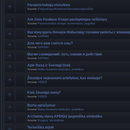
Parapsichologų stovyklos
forume
Ekspedicijos/Kelionės/Stovyklos/Įspūdžiai
Ant Jono Pauliaus II kapo paslaptingas reiškinys
forume
Paranormalūs atvejai, komentarai, pagalba
Как взнуздать Ночную Кобылицу:техники работы с кошма
forume
SAPNAI
Для чего вам снятся сны?
forume
SAPNAI
Магия сновидений: путь знания и действия
forume
SAPNAI
Apie Rasą ir šventąjį Gralį
forume
Baltų dvasinės tradicijos, praktikos
Žmonijos neįmanomi artefaktai, kas meluoja?
forume
VIDEO
Kiek žmonijai metų?
forume
VIDEO
Burtų aprašymai
forume
Baltų dvasinės tradicijos, praktikos
Archainių slavų APEIGŲ pagoniška simbolika
forume
Knygos. kiti leidiniai
Terteriška mįslė