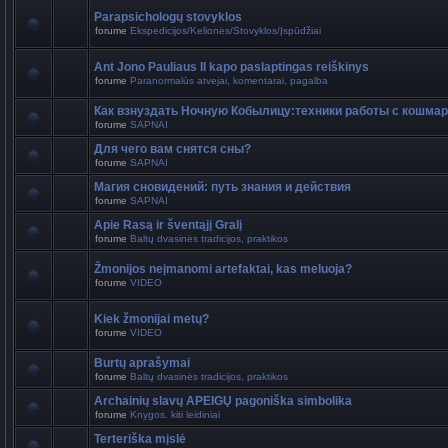
Parapsichologų stovyklos
forume
Ekspedicijos/Kelionės/Stovyklos/Įspūdžiai
Ant Jono Pauliaus II kapo paslaptingas reiškinys
forume
Paranormalūs atvejai, komentarai, pagalba
Как взнуздать Ночную Кобылицу:техники работы с кошма
forume
SAPNAI
Для чего вам снятся сны?
forume
SAPNAI
Магия сновидений: путь знания и действия
forume
SAPNAI
Apie Rasą ir šventąjį Gralį
forume
Baltų dvasinės tradicijos, praktikos
Žmonijos neįmanomi artefaktai, kas meluoja?
forume
VIDEO
Kiek žmonijai metų?
forume
VIDEO
Burtų aprašymai
forume
Baltų dvasinės tradicijos, praktikos
Archainių slavų APEIGŲ pagoniška simbolika
forume
Knygos. kiti leidiniai
Terteriška mįslė