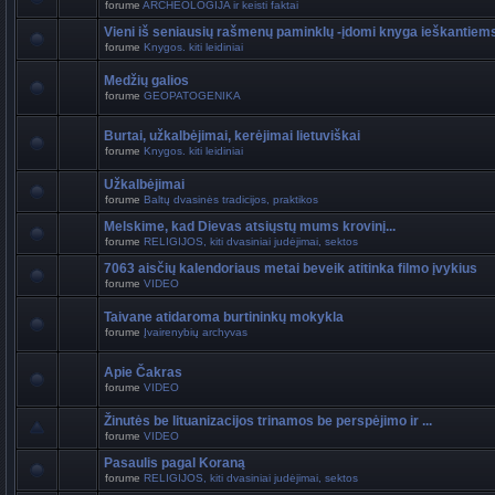
forume
ARCHEOLOGIJA ir keisti faktai
Vieni iš seniausių rašmenų paminklų -įdomi knyga ieškantiem
forume
Knygos. kiti leidiniai
Medžių galios
forume
GEOPATOGENIKA
Burtai, užkalbėjimai, kerėjimai lietuviškai
forume
Knygos. kiti leidiniai
Užkalbėjimai
forume
Baltų dvasinės tradicijos, praktikos
Melskime, kad Dievas atsiųstų mums krovinį...
forume
RELIGIJOS, kiti dvasiniai judėjimai, sektos
7063 aisčių kalendoriaus metai beveik atitinka filmo įvykius
forume
VIDEO
Taivane atidaroma burtininkų mokykla
forume
Įvairenybių archyvas
Apie Čakras
forume
VIDEO
Žinutės be lituanizacijos trinamos be perspėjimo ir ...
forume
VIDEO
Pasaulis pagal Koraną
forume
RELIGIJOS, kiti dvasiniai judėjimai, sektos