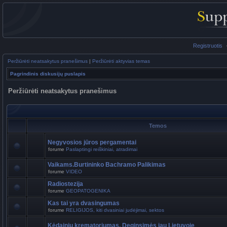
Registruotis
Peržiūrėti neatsakytus pranešimus
|
Peržiūrėti aktyvias temas
Pagrindinis diskusijų puslapis
Peržiūrėti neatsakytus pranešimus
Temos
Negyvosios jūros pergamentai
forume
Paslaptingi reiškiniai, atradimai
Vaikams.Burtininko Bachramo Palikimas
forume
VIDEO
Radiostezija
forume
GEOPATOGENIKA
Kas tai yra dvasingumas
forume
RELIGIJOS, kiti dvasiniai judėjimai, sektos
Kėdainių krematoriumas. Deginsimės jau Lietuvoje