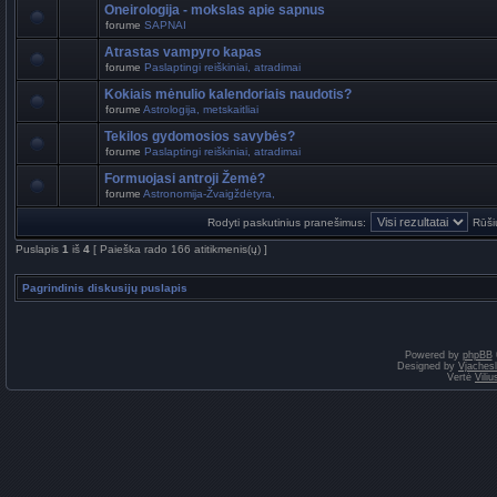
Oneirologija - mokslas apie sapnus
forume
SAPNAI
Atrastas vampyro kapas
forume
Paslaptingi reiškiniai, atradimai
Kokiais mėnulio kalendoriais naudotis?
forume
Astrologija, metskaitliai
Tekilos gydomosios savybės?
forume
Paslaptingi reiškiniai, atradimai
Formuojasi antroji Žemė?
forume
Astronomija-Žvaigždėtyra,
Rodyti paskutinius pranešimus:
Rūši
Puslapis
1
iš
4
[ Paieška rado 166 atitikmenis(ų) ]
Pagrindinis diskusijų puslapis
Powered by
phpBB
Designed by
Vjaches
Vertė
Vili