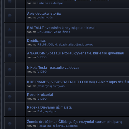
forume
Dabarties aktualijos
Apie degtukų istoriją
forume
Įvairenybės
BALTAI.LT svetainės lankytojų susitikimai
forume
SKELBIMAI-Žaibo žinios
Druidizmas
forume
RELIGIJOS, kiti dvasiniai judėjimai, sektos
ANAPUSINIS pasaulis-toliau gyvens tie, kurie tiki gyvenimu
forume
VIDEO
Nikola Tesla - pasaulio valdovas
forume
VIDEO
KREIPIAMĖS Į VISUS BALTAI.LT FORUMŲ LANKYTojus dėl išli
forume
Įvairenybių archyvas
Rozenkroiceriai
forume
VIDEO
Padėka Dievams už maistą
forume
Baltų apeigos
Žemės drebėjimas Čilėje galėjo nežymiai sutrumpinti parą
forume
Paslaptingi reiškiniai, atradimai