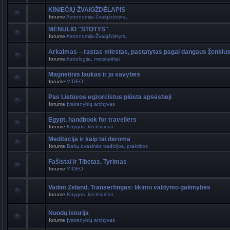
KINIEČIŲ ŽVAIGŽDĖLAPIS
forume
Astronomija-Žvaigždėtyra,
MĖNULIO "STOTYS"
forume
Astronomija-Žvaigždėtyra,
Arkaimas – rastas miestas, pastatytas pagal dangaus ženklu
forume
Astrologija, metskaitliai
Magnetinis laukas ir jo savybės
forume
VIDEO
Pas Lietuvos egzorcistus plūsta apsėstieji
forume
Įvairenybių archyvas
Egypt, handbook for travellers
forume
Knygos. kiti leidiniai
Meditacija ir kaip tai daroma
forume
Baltų dvasinės tradicijos, praktikos
Fašistai ir Tibetas. Tyrimas
forume
VIDEO
Vadim Zeland. Transerfingas: likimo valdymo galimybės
forume
Knygos. kiti leidiniai
Nuodų istorija
forume
Įvairenybių archyvas