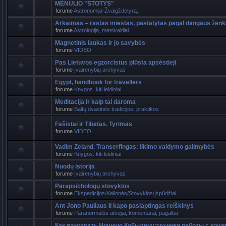
MĖNULIO "STOTYS"
forume
Astronomija-Žvaigždėtyra,
Arkaimas – rastas miestas, pastatytas pagal dangaus ženk
forume
Astrologija, metskaitliai
Magnetinis laukas ir jo savybės
forume
VIDEO
Pas Lietuvos egzorcistus plūsta apsėstieji
forume
Įvairenybių archyvas
Egypt, handbook for travellers
forume
Knygos. kiti leidiniai
Meditacija ir kaip tai daroma
forume
Baltų dvasinės tradicijos, praktikos
Fašistai ir Tibetas. Tyrimas
forume
VIDEO
Vadim Zeland. Transerfingas: likimo valdymo galimybės
forume
Knygos. kiti leidiniai
Nuodų istorija
forume
Įvairenybių archyvas
Parapsichologų stovyklos
forume
Ekspedicijos/Kelionės/Stovyklos/Įspūdžiai
Ant Jono Pauliaus II kapo paslaptingas reiškinys
forume
Paranormalūs atvejai, komentarai, pagalba
Как взнуздать Ночную Кобылицу:техники работы с кош