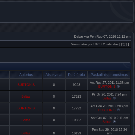
Dabar yra Pen Rgp 07, 2026 12:12 pm
Visos datos yra UTC + 2 valandos [
DST
]
Autorius
Atsakymai
Peržiūrėta
Paskutinis pranešimas
Ant Rgs 27, 2011 11:38 pm
BURTONIS
0
9223
BURTONIS
Pir Bir 20, 2011 7:24 pm
Baltas
0
17623
Baltas
Ant Gru 28, 2010 7:03 pm
BURTONIS
0
17792
BURTONIS
Ant Gru 07, 2010 2:11 am
Baltas
0
10562
Baltas
Pen Spa 29, 2010 12:34
Baltas
0
10199
am