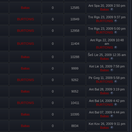
Ant Spa 20, 2009 2:50 pm
Baltas
0
12585
Baltas
Tre Rgs 23, 2009 9:37 pm
BURTONIS
0
10949
BURTONIS
Tre Rgs 23, 2009 5:00 pm
BURTONIS
0
12958
BURTONIS
Ant Rgs 22, 2009 10:48
BURTONIS
0
11404
am
BURTONIS
Šeš Lie 25, 2009 12:35 am
Baltas
0
10288
Baltas
Ket Lie 16, 2009 7:58 pm
Baltas
0
9999
Baltas
Pir Geg 11, 2009 5:58 pm
BURTONIS
0
9262
BURTONIS
Ant Bal 28, 2009 3:19 pm
Baltas
0
9052
Baltas
Ant Bal 14, 2009 4:42 pm
BURTONIS
0
10411
BURTONIS
Ant Bal 07, 2009 4:44 pm
Baltas
0
10395
Baltas
Ket Kov 26, 2009 9:11 pm
Baltas
0
8834
Baltas