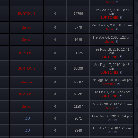
Baltas
Tre Spa 27, 2010 10:44
BURTONIS
0
14766
pm
BURTONIS
Ket Spa 07, 2010 11:55 am
Baltas
0
8779
Baltas
Tre Spa 06, 2010 1:22 pm
Baltas
0
9498
Baltas
Tre Rgp 18, 2010 12:41
BURTONIS
0
11325
am
BURTONIS
Ant Rgp 17, 2010 10:45
BURTONIS
0
10509
pm
BURTONIS
Pir Rgp 02, 2010 12:40 pm
adminas
0
16687
adminas
Tre Lie 07, 2010 6:23 pm
BURTONIS
0
10731
BURTONIS
Pen Bal 30, 2010 12:55 am
Baltas
0
11207
Baltas
Pen Kov 05, 2010 5:24 pm
TZU
0
9071
TZU
Tre Vas 17, 2010 1:23 am
TZU
0
9949
TZU