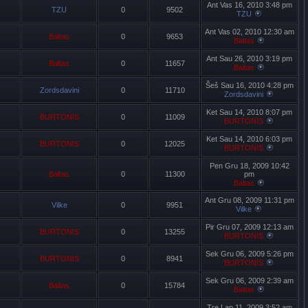
Ant Vas 16, 2010 3:48 pm
TZU
0
9502
TZU
Ant Vas 02, 2010 12:30 am
Baltas
0
9653
Baltas
Ant Sau 26, 2010 3:19 pm
Baltas
0
11657
Baltas
Šeš Sau 16, 2010 4:28 pm
Zordsdavini
0
11710
Zordsdavini
Ket Sau 14, 2010 8:07 pm
BURTONIS
0
11009
BURTONIS
Ket Sau 14, 2010 6:03 pm
BURTONIS
0
12025
BURTONIS
Pen Gru 18, 2009 10:42
Baltas
0
11300
pm
Baltas
Ant Gru 08, 2009 11:31 pm
Vilke
0
9951
Vilke
Pir Gru 07, 2009 12:13 am
BURTONIS
0
13255
BURTONIS
Sek Gru 06, 2009 5:26 pm
BURTONIS
0
8941
BURTONIS
Sek Gru 06, 2009 2:39 am
Baltas
0
15784
Baltas
Tre Lap 11, 2009 3:52 am