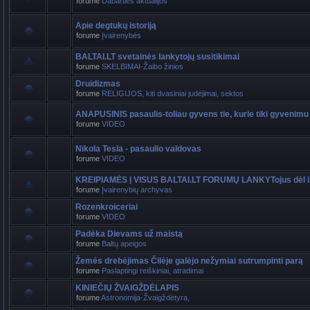
forume
Dabarties aktualijos
Apie degtukų istoriją
forume
Įvairenybės
BALTAI.LT svetainės lankytojų susitikimai
forume
SKELBIMAI-Žaibo žinios
Druidizmas
forume
RELIGIJOS, kiti dvasiniai judėjimai, sektos
ANAPUSINIS pasaulis-toliau gyvens tie, kurie tiki gyvenimu
forume
VIDEO
Nikola Tesla - pasaulio valdovas
forume
VIDEO
KREIPIAMĖS Į VISUS BALTAI.LT FORUMŲ LANKYTojus dėl i
forume
Įvairenybių archyvas
Rozenkroiceriai
forume
VIDEO
Padėka Dievams už maistą
forume
Baltų apeigos
Žemės drebėjimas Čilėje galėjo nežymiai sutrumpinti parą
forume
Paslaptingi reiškiniai, atradimai
KINIEČIŲ ŽVAIGŽDĖLAPIS
forume
Astronomija-Žvaigždėtyra,