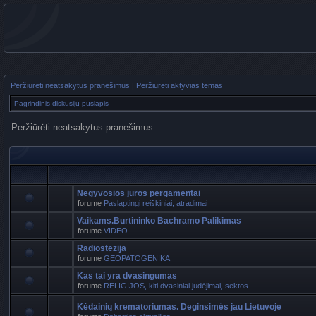
Peržiūrėti neatsakytus pranešimus
|
Peržiūrėti aktyvias temas
Pagrindinis diskusijų puslapis
Peržiūrėti neatsakytus pranešimus
Negyvosios jūros pergamentai
forume
Paslaptingi reiškiniai, atradimai
Vaikams.Burtininko Bachramo Palikimas
forume
VIDEO
Radiostezija
forume
GEOPATOGENIKA
Kas tai yra dvasingumas
forume
RELIGIJOS, kiti dvasiniai judėjimai, sektos
Kėdainių krematoriumas. Deginsimės jau Lietuvoje