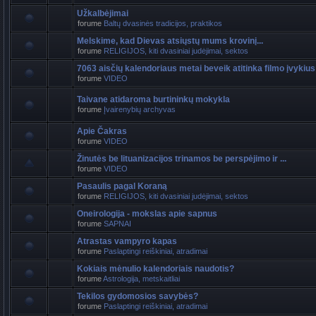
Užkalbėjimai
forume
Baltų dvasinės tradicijos, praktikos
Melskime, kad Dievas atsiųstų mums krovinį...
forume
RELIGIJOS, kiti dvasiniai judėjimai, sektos
7063 aisčių kalendoriaus metai beveik atitinka filmo įvykius
forume
VIDEO
Taivane atidaroma burtininkų mokykla
forume
Įvairenybių archyvas
Apie Čakras
forume
VIDEO
Žinutės be lituanizacijos trinamos be perspėjimo ir ...
forume
VIDEO
Pasaulis pagal Koraną
forume
RELIGIJOS, kiti dvasiniai judėjimai, sektos
Oneirologija - mokslas apie sapnus
forume
SAPNAI
Atrastas vampyro kapas
forume
Paslaptingi reiškiniai, atradimai
Kokiais mėnulio kalendoriais naudotis?
forume
Astrologija, metskaitliai
Tekilos gydomosios savybės?
forume
Paslaptingi reiškiniai, atradimai