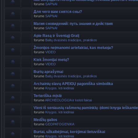
forume
SAPNAI
Для чего вам снятся сны?
forume
SAPNAI
Магия сновидений: путь знания и действия
forume
SAPNAI
Apie Rasą ir šventąjį Gralį
forume
Baltų dvasinės tradicijos, praktikos
Žmonijos neįmanomi artefaktai, kas meluoja?
forume
VIDEO
Kiek žmonijai metų?
forume
VIDEO
Burtų aprašymai
forume
Baltų dvasinės tradicijos, praktikos
Archainių slavų APEIGŲ pagoniška simbolika
forume
Knygos. kiti leidiniai
Terteriška mįslė
forume
ARCHEOLOGIJA ir keisti faktai
Vieni iš seniausių rašmenų paminklų -įdomi knyga ieškant
forume
Knygos. kiti leidiniai
Medžių galios
forume
GEOPATOGENIKA
Burtai, užkalbėjimai, kerėjimai lietuviškai
forume
Knygos. kiti leidiniai