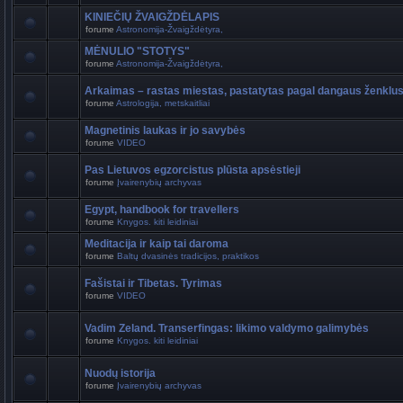
KINIEČIŲ ŽVAIGŽDĖLAPIS
forume
Astronomija-Žvaigždėtyra,
MĖNULIO "STOTYS"
forume
Astronomija-Žvaigždėtyra,
Arkaimas – rastas miestas, pastatytas pagal dangaus ženklu
forume
Astrologija, metskaitliai
Magnetinis laukas ir jo savybės
forume
VIDEO
Pas Lietuvos egzorcistus plūsta apsėstieji
forume
Įvairenybių archyvas
Egypt, handbook for travellers
forume
Knygos. kiti leidiniai
Meditacija ir kaip tai daroma
forume
Baltų dvasinės tradicijos, praktikos
Fašistai ir Tibetas. Tyrimas
forume
VIDEO
Vadim Zeland. Transerfingas: likimo valdymo galimybės
forume
Knygos. kiti leidiniai
Nuodų istorija
forume
Įvairenybių archyvas