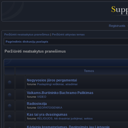
Registruotis
Peržiūrėti neatsakytus pranešimus
|
Peržiūrėti aktyvias temas
Pagrindinis diskusijų puslapis
Peržiūrėti neatsakytus pranešimus
Temos
Negyvosios jūros pergamentai
forume
Paslaptingi reiškiniai, atradimai
Vaikams.Burtininko Bachramo Palikimas
forume
VIDEO
Radiostezija
forume
GEOPATOGENIKA
Kas tai yra dvasingumas
forume
RELIGIJOS, kiti dvasiniai judėjimai, sektos
Kėdainių krematoriumas. Deginsimės jau Lietuvoje