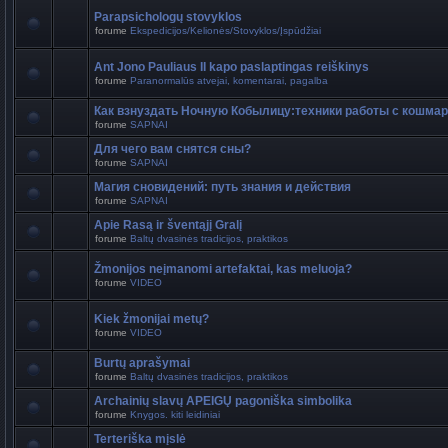
Parapsichologų stovyklos
forume
Ekspedicijos/Kelionės/Stovyklos/Įspūdžiai
Ant Jono Pauliaus II kapo paslaptingas reiškinys
forume
Paranormalūs atvejai, komentarai, pagalba
Как взнуздать Ночную Кобылицу:техники работы с кошма
forume
SAPNAI
Для чего вам снятся сны?
forume
SAPNAI
Магия сновидений: путь знания и действия
forume
SAPNAI
Apie Rasą ir šventąjį Gralį
forume
Baltų dvasinės tradicijos, praktikos
Žmonijos neįmanomi artefaktai, kas meluoja?
forume
VIDEO
Kiek žmonijai metų?
forume
VIDEO
Burtų aprašymai
forume
Baltų dvasinės tradicijos, praktikos
Archainių slavų APEIGŲ pagoniška simbolika
forume
Knygos. kiti leidiniai
Terteriška mįslė