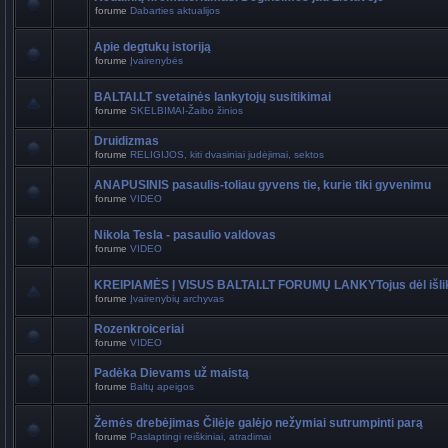
forume
Dabarties aktualijos
Apie degtukų istoriją
forume
Įvairenybės
BALTAI.LT svetainės lankytojų susitikimai
forume
SKELBIMAI-Žaibo žinios
Druidizmas
forume
RELIGIJOS, kiti dvasiniai judėjimai, sektos
ANAPUSINIS pasaulis-toliau gyvens tie, kurie tiki gyvenimu
forume
VIDEO
Nikola Tesla - pasaulio valdovas
forume
VIDEO
KREIPIAMĖS Į VISUS BALTAI.LT FORUMŲ LANKYTojus dėl išli
forume
Įvairenybių archyvas
Rozenkroiceriai
forume
VIDEO
Padėka Dievams už maistą
forume
Baltų apeigos
Žemės drebėjimas Čilėje galėjo nežymiai sutrumpinti parą
forume
Paslaptingi reiškiniai, atradimai