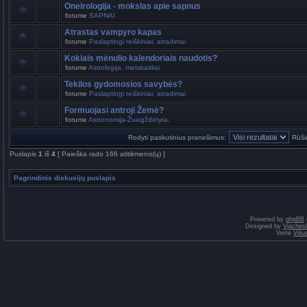
Oneirologija - mokslas apie sapnus
forume
SAPNAI
Atrastas vampyro kapas
forume
Paslaptingi reiškiniai, atradimai
Kokiais mėnulio kalendoriais naudotis?
forume
Astrologija, metskaitliai
Tekilos gydomosios savybės?
forume
Paslaptingi reiškiniai, atradimai
Formuojasi antroji Žemė?
forume
Astronomija-Žvaigždėtyra,
Rodyti paskutinius pranešimus:
Rūši
Puslapis
1
iš
4
[ Paieška rado 166 atitikmenis(ų) ]
Pagrindinis diskusijų puslapis
Powered by
phpBB
Designed by
Vjaches
Vertė
Vili