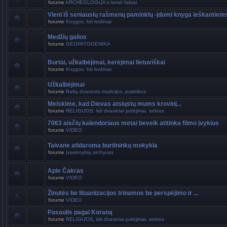
forume
ARCHEOLOGIJA ir keisti faktai
Vieni iš seniausių rašmenų paminklų -įdomi knyga ieškantiem
forume
Knygos. kiti leidiniai
Medžių galios
forume
GEOPATOGENIKA
Burtai, užkalbėjimai, kerėjimai lietuviškai
forume
Knygos. kiti leidiniai
Užkalbėjimai
forume
Baltų dvasinės tradicijos, praktikos
Melskime, kad Dievas atsiųstų mums krovinį...
forume
RELIGIJOS, kiti dvasiniai judėjimai, sektos
7063 aisčių kalendoriaus metai beveik atitinka filmo įvykius
forume
VIDEO
Taivane atidaroma burtininkų mokykla
forume
Įvairenybių archyvas
Apie Čakras
forume
VIDEO
Žinutės be lituanizacijos trinamos be perspėjimo ir ...
forume
VIDEO
Pasaulis pagal Koraną
forume
RELIGIJOS, kiti dvasiniai judėjimai, sektos