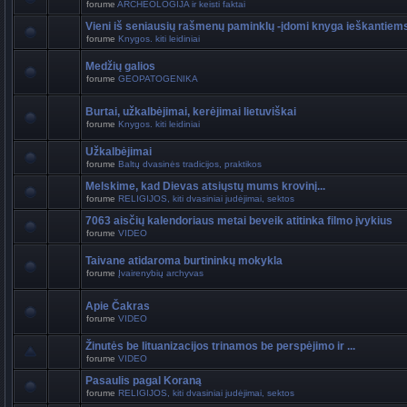
forume
ARCHEOLOGIJA ir keisti faktai
Vieni iš seniausių rašmenų paminklų -įdomi knyga ieškantiem
forume
Knygos. kiti leidiniai
Medžių galios
forume
GEOPATOGENIKA
Burtai, užkalbėjimai, kerėjimai lietuviškai
forume
Knygos. kiti leidiniai
Užkalbėjimai
forume
Baltų dvasinės tradicijos, praktikos
Melskime, kad Dievas atsiųstų mums krovinį...
forume
RELIGIJOS, kiti dvasiniai judėjimai, sektos
7063 aisčių kalendoriaus metai beveik atitinka filmo įvykius
forume
VIDEO
Taivane atidaroma burtininkų mokykla
forume
Įvairenybių archyvas
Apie Čakras
forume
VIDEO
Žinutės be lituanizacijos trinamos be perspėjimo ir ...
forume
VIDEO
Pasaulis pagal Koraną
forume
RELIGIJOS, kiti dvasiniai judėjimai, sektos