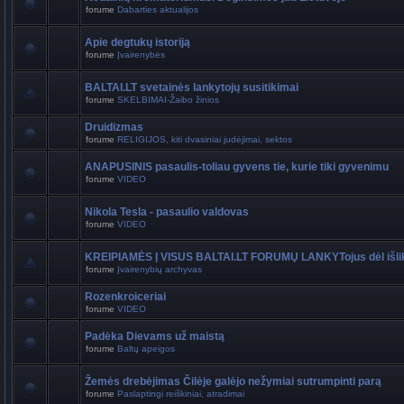
forume
Dabarties aktualijos
Apie degtukų istoriją
forume
Įvairenybės
BALTAI.LT svetainės lankytojų susitikimai
forume
SKELBIMAI-Žaibo žinios
Druidizmas
forume
RELIGIJOS, kiti dvasiniai judėjimai, sektos
ANAPUSINIS pasaulis-toliau gyvens tie, kurie tiki gyvenimu
forume
VIDEO
Nikola Tesla - pasaulio valdovas
forume
VIDEO
KREIPIAMĖS Į VISUS BALTAI.LT FORUMŲ LANKYTojus dėl išli
forume
Įvairenybių archyvas
Rozenkroiceriai
forume
VIDEO
Padėka Dievams už maistą
forume
Baltų apeigos
Žemės drebėjimas Čilėje galėjo nežymiai sutrumpinti parą
forume
Paslaptingi reiškiniai, atradimai