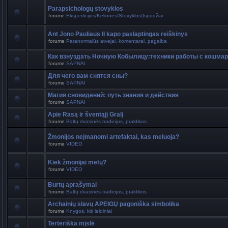
Parapsichologų stovyklos
forume
Ekspedicijos/Kelionės/Stovyklos/Įspūdžiai
Ant Jono Pauliaus II kapo paslaptingas reiškinys
forume
Paranormalūs atvejai, komentarai, pagalba
Как взнуздать Ночную Кобылицу:техники работы с кошма
forume
SAPNAI
Для чего вам снятся сны?
forume
SAPNAI
Магия сновидений: путь знания и действия
forume
SAPNAI
Apie Rasą ir šventąjį Gralį
forume
Baltų dvasinės tradicijos, praktikos
Žmonijos neįmanomi artefaktai, kas meluoja?
forume
VIDEO
Kiek žmonijai metų?
forume
VIDEO
Burtų aprašymai
forume
Baltų dvasinės tradicijos, praktikos
Archainių slavų APEIGŲ pagoniška simbolika
forume
Knygos. kiti leidiniai
Terteriška mįslė