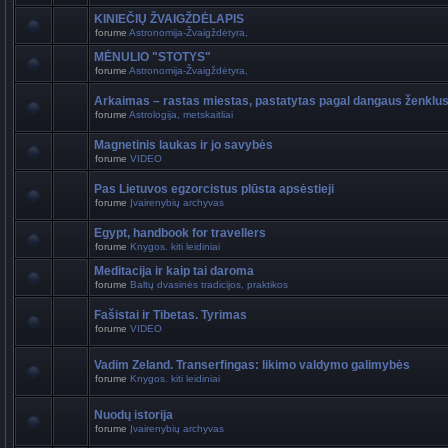
KINIEČIŲ ŽVAIGŽDĖLAPIS
forume
Astronomija-Žvaigždėtyra,
MĖNULIO "STOTYS"
forume
Astronomija-Žvaigždėtyra,
Arkaimas – rastas miestas, pastatytas pagal dangaus ženklu
forume
Astrologija, metskaitliai
Magnetinis laukas ir jo savybės
forume
VIDEO
Pas Lietuvos egzorcistus plūsta apsėstieji
forume
Įvairenybių archyvas
Egypt, handbook for travellers
forume
Knygos. kiti leidiniai
Meditacija ir kaip tai daroma
forume
Baltų dvasinės tradicijos, praktikos
Fašistai ir Tibetas. Tyrimas
forume
VIDEO
Vadim Zeland. Transerfingas: likimo valdymo galimybės
forume
Knygos. kiti leidiniai
Nuodų istorija
forume
Įvairenybių archyvas