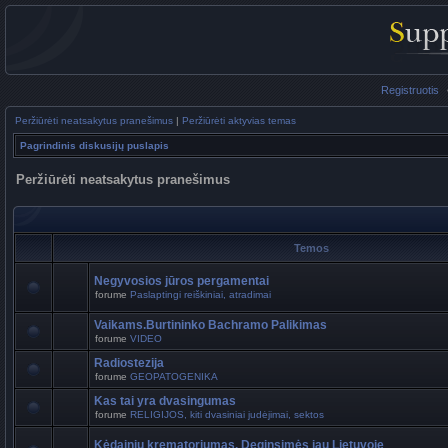
Registruotis
Peržiūrėti neatsakytus pranešimus
|
Peržiūrėti aktyvias temas
Pagrindinis diskusijų puslapis
Peržiūrėti neatsakytus pranešimus
Temos
Negyvosios jūros pergamentai
forume
Paslaptingi reiškiniai, atradimai
Vaikams.Burtininko Bachramo Palikimas
forume
VIDEO
Radiostezija
forume
GEOPATOGENIKA
Kas tai yra dvasingumas
forume
RELIGIJOS, kiti dvasiniai judėjimai, sektos
Kėdainių krematoriumas. Deginsimės jau Lietuvoje