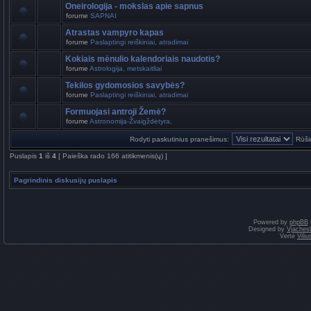
Oneirologija - mokslas apie sapnus
forume
SAPNAI
Atrastas vampyro kapas
forume
Paslaptingi reiškiniai, atradimai
Kokiais mėnulio kalendoriais naudotis?
forume
Astrologija, metskaitliai
Tekilos gydomosios savybės?
forume
Paslaptingi reiškiniai, atradimai
Formuojasi antroji Žemė?
forume
Astronomija-Žvaigždėtyra,
Rodyti paskutinius pranešimus:
Rūši
Puslapis
1
iš
4
[ Paieška rado 166 atitikmenis(ų) ]
Pagrindinis diskusijų puslapis
Powered by
phpBB
Designed by
Vjaches
Vertė
Vili