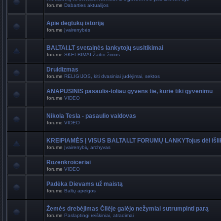
forume
Dabarties aktualijos
Apie degtukų istoriją
forume
Įvairenybės
BALTAI.LT svetainės lankytojų susitikimai
forume
SKELBIMAI-Žaibo žinios
Druidizmas
forume
RELIGIJOS, kiti dvasiniai judėjimai, sektos
ANAPUSINIS pasaulis-toliau gyvens tie, kurie tiki gyvenimu
forume
VIDEO
Nikola Tesla - pasaulio valdovas
forume
VIDEO
KREIPIAMĖS Į VISUS BALTAI.LT FORUMŲ LANKYTojus dėl išli
forume
Įvairenybių archyvas
Rozenkroiceriai
forume
VIDEO
Padėka Dievams už maistą
forume
Baltų apeigos
Žemės drebėjimas Čilėje galėjo nežymiai sutrumpinti parą
forume
Paslaptingi reiškiniai, atradimai