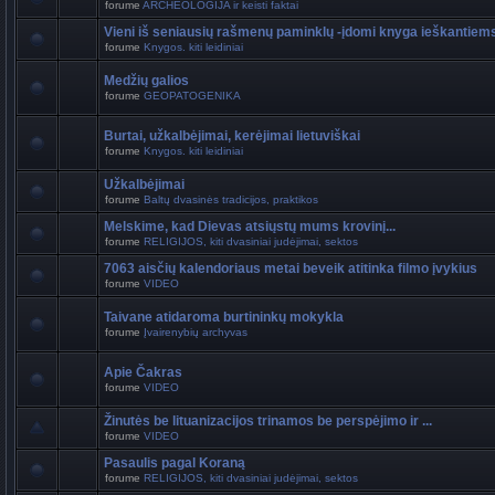
forume
ARCHEOLOGIJA ir keisti faktai
Vieni iš seniausių rašmenų paminklų -įdomi knyga ieškantiem
forume
Knygos. kiti leidiniai
Medžių galios
forume
GEOPATOGENIKA
Burtai, užkalbėjimai, kerėjimai lietuviškai
forume
Knygos. kiti leidiniai
Užkalbėjimai
forume
Baltų dvasinės tradicijos, praktikos
Melskime, kad Dievas atsiųstų mums krovinį...
forume
RELIGIJOS, kiti dvasiniai judėjimai, sektos
7063 aisčių kalendoriaus metai beveik atitinka filmo įvykius
forume
VIDEO
Taivane atidaroma burtininkų mokykla
forume
Įvairenybių archyvas
Apie Čakras
forume
VIDEO
Žinutės be lituanizacijos trinamos be perspėjimo ir ...
forume
VIDEO
Pasaulis pagal Koraną
forume
RELIGIJOS, kiti dvasiniai judėjimai, sektos