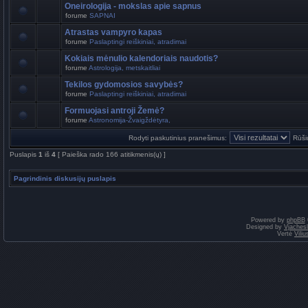
Oneirologija - mokslas apie sapnus
forume
SAPNAI
Atrastas vampyro kapas
forume
Paslaptingi reiškiniai, atradimai
Kokiais mėnulio kalendoriais naudotis?
forume
Astrologija, metskaitliai
Tekilos gydomosios savybės?
forume
Paslaptingi reiškiniai, atradimai
Formuojasi antroji Žemė?
forume
Astronomija-Žvaigždėtyra,
Rodyti paskutinius pranešimus:
Rūši
Puslapis
1
iš
4
[ Paieška rado 166 atitikmenis(ų) ]
Pagrindinis diskusijų puslapis
Powered by
phpBB
Designed by
Vjaches
Vertė
Vili