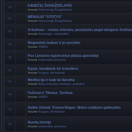
KINIEČIŲ ŽVAIGŽDĖLAPIS
forume
Astronomija-Žvaigždėtyra,
MĖNULIO "STOTYS"
forume
Astronomija-Žvaigždėtyra,
Arkaimas – rastas miestas, pastatytas pagal dangaus ženklu
forume
Astrologija, metskaitliai
Magnetinis laukas ir jo savybės
forume
VIDEO
Pas Lietuvos egzorcistus plūsta apsėstieji
forume
Įvairenybių archyvas
Egypt, handbook for travellers
forume
Knygos. kiti leidiniai
Meditacija ir kaip tai daroma
forume
Baltų dvasinės tradicijos, praktikos
Fašistai ir Tibetas. Tyrimas
forume
VIDEO
Vadim Zeland. Transerfingas: likimo valdymo galimybės
forume
Knygos. kiti leidiniai
Nuodų istorija
forume
Įvairenybių archyvas