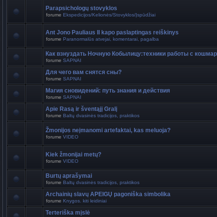
Parapsichologų stovyklos
forume
Ekspedicijos/Kelionės/Stovyklos/Įspūdžiai
Ant Jono Pauliaus II kapo paslaptingas reiškinys
forume
Paranormalūs atvejai, komentarai, pagalba
Как взнуздать Ночную Кобылицу:техники работы с кошма
forume
SAPNAI
Для чего вам снятся сны?
forume
SAPNAI
Магия сновидений: путь знания и действия
forume
SAPNAI
Apie Rasą ir šventąjį Gralį
forume
Baltų dvasinės tradicijos, praktikos
Žmonijos neįmanomi artefaktai, kas meluoja?
forume
VIDEO
Kiek žmonijai metų?
forume
VIDEO
Burtų aprašymai
forume
Baltų dvasinės tradicijos, praktikos
Archainių slavų APEIGŲ pagoniška simbolika
forume
Knygos. kiti leidiniai
Terteriška mįslė