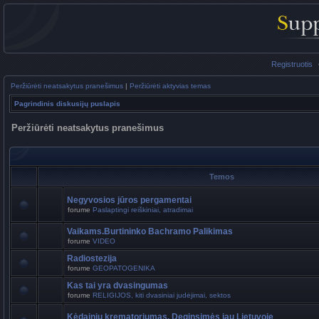
Registruotis
Peržiūrėti neatsakytus pranešimus
|
Peržiūrėti aktyvias temas
Pagrindinis diskusijų puslapis
Peržiūrėti neatsakytus pranešimus
Temos
Negyvosios jūros pergamentai
forume
Paslaptingi reiškiniai, atradimai
Vaikams.Burtininko Bachramo Palikimas
forume
VIDEO
Radiostezija
forume
GEOPATOGENIKA
Kas tai yra dvasingumas
forume
RELIGIJOS, kiti dvasiniai judėjimai, sektos
Kėdainių krematoriumas. Deginsimės jau Lietuvoje