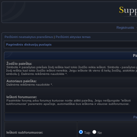
Registruotis
Peržiūrėti neatsakytus pranešimus
|
Peržiūrėti aktyvias temas
Pagrindinis diskusijų puslapis
Pa
Žodžio paieška:
Simbolis
+
parašytas priešais žodį reiškia kad tokio žodžio reikia ieškoti. Simbolis
-
parašytas p
žodį reiškia kad tokio žodžio ieškoti nereikia. Jeigu ieškote tik vieno iš kelių žodžių, atskirkite 
simboliu
|
. Dalinėms reikšmėms naudokite *.
Autoriaus paieška:
Dalinėms reikšmėms naudokite *.
Ieškoti forumuose:
Pasirinkite forumą arba forumus kuriuose norite atlikti paiešką. Jeigu neišjungsite “ieškoti
subforumuose“ parametro apačioje, automatiškai bus ieškoma ir visuose subforumuose.
Pa
Ieškoti subforumuose:
Taip
Ne