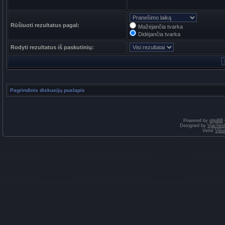
Rūšiuoti rezultatus pagal:
Mažėjančia tvarka
Didėjančia tvarka
Rodyti rezultatus iš paskutinių:
Pagrindinis diskusijų puslapis
Powered by
phpBB
Designed by
Vjaches
Vertė
Vili