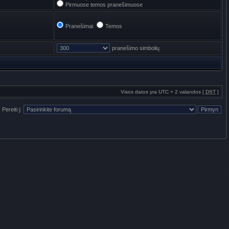
Pirmuose temos pranešimuose
Pranešimai
Temos
pranešimo simbolių
Visos datos yra UTC + 2 valandos [
DST
]
Pereiti į: