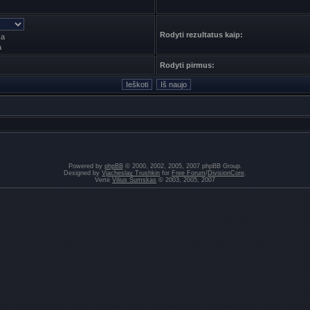
Rodyti rezultatus kaip:
ka
a
Rodyti pirmus:
Powered by
phpBB
© 2000, 2002, 2005, 2007 phpBB Group.
Designed by
Vjacheslav Trushkin
for
Free Forum
/
DivisionCore
.
Vertė
Vilius Šumskas
© 2003, 2005, 2007