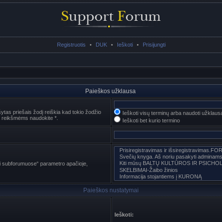
Registruotis
•
DUK
•
Ieškoti
•
Prisijungti
Paieškos užklausa
ytas priešais žodį reiškia kad tokio žodžio
Ieškoti visų terminų arba naudoti užklaus
 reikšmėms naudokite *.
Ieškoti bet kurio termino
oti subforumuose“ parametro apačioje,
Paieškos nustatymai
Ieškoti: