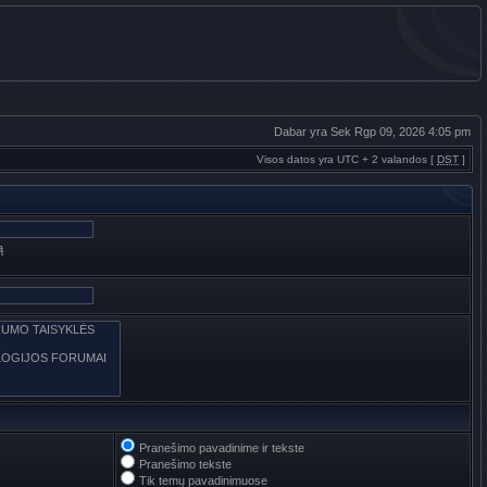
Dabar yra Sek Rgp 09, 2026 4:05 pm
Visos datos yra UTC + 2 valandos [
DST
]
ą
Pranešimo pavadinime ir tekste
Pranešimo tekste
Tik temų pavadinimuose