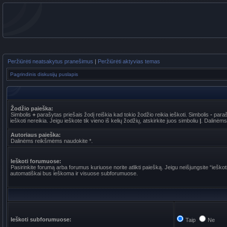
Peržiūrėti neatsakytus pranešimus
|
Peržiūrėti aktyvias temas
Pagrindinis diskusijų puslapis
Žodžio paieška:
Simbolis
+
parašytas priešais žodį reiškia kad tokio žodžio reikia ieškoti. Simbolis
-
paraš
ieškoti nereikia. Jeigu ieškote tik vieno iš kelių žodžių, atskirkite juos simboliu
|
. Dalinėms
Autoriaus paieška:
Dalinėms reikšmėms naudokite *.
Ieškoti forumuose:
Pasirinkite forumą arba forumus kuriuose norite atlikti paiešką. Jeigu neišjungsite “iešk
automatiškai bus ieškoma ir visuose subforumuose.
Ieškoti subforumuose:
Taip
Ne