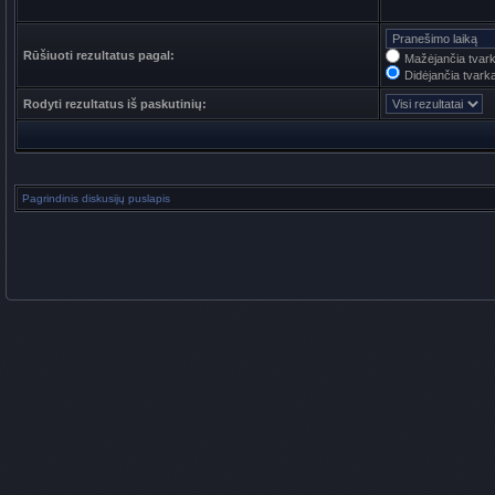
Rūšiuoti rezultatus pagal:
Mažėjančia tvar
Didėjančia tvark
Rodyti rezultatus iš paskutinių:
Pagrindinis diskusijų puslapis