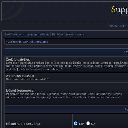
Registruotis
Peržiūrėti neatsakytus pranešimus
|
Peržiūrėti aktyvias temas
Pagrindinis diskusijų puslapis
Pa
Žodžio paieška:
Simbolis
+
parašytas priešais žodį reiškia kad tokio žodžio reikia ieškoti. Simbolis
-
parašytas p
žodį reiškia kad tokio žodžio ieškoti nereikia. Jeigu ieškote tik vieno iš kelių žodžių, atskirkite 
simboliu
|
. Dalinėms reikšmėms naudokite *.
Autoriaus paieška:
Dalinėms reikšmėms naudokite *.
Ieškoti forumuose:
Pasirinkite forumą arba forumus kuriuose norite atlikti paiešką. Jeigu neišjungsite “ieškoti
subforumuose“ parametro apačioje, automatiškai bus ieškoma ir visuose subforumuose.
Pa
Ieškoti subforumuose:
Taip
Ne