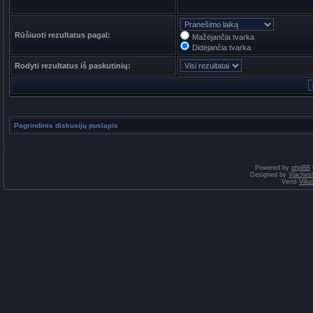
Rūšiuoti rezultatus pagal:
Mažėjančia tvarka
Didėjančia tvarka
Rodyti rezultatus iš paskutinių:
Pagrindinis diskusijų puslapis
Powered by
phpBB
Designed by
Vjaches
Vertė
Vili