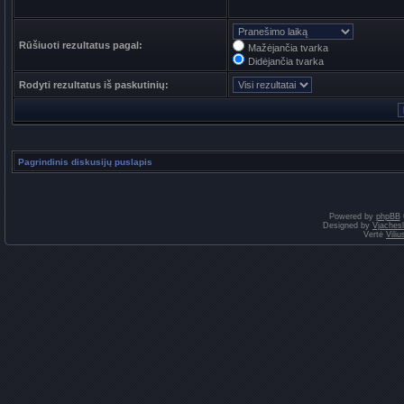
Rūšiuoti rezultatus pagal:
Mažėjančia tvarka
Didėjančia tvarka
Rodyti rezultatus iš paskutinių:
Pagrindinis diskusijų puslapis
Powered by
phpBB
Designed by
Vjaches
Vertė
Vili