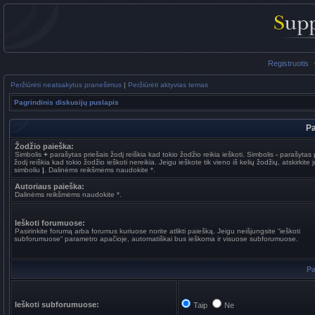
Registruotis
Peržiūrėti neatsakytus pranešimus
|
Peržiūrėti aktyvias temas
Pagrindinis diskusijų puslapis
Pa
Žodžio paieška:
Simbolis
+
parašytas priešais žodį reiškia kad tokio žodžio reikia ieškoti. Simbolis
-
parašytas p
žodį reiškia kad tokio žodžio ieškoti nereikia. Jeigu ieškote tik vieno iš kelių žodžių, atskirkite 
simboliu
|
. Dalinėms reikšmėms naudokite *.
Autoriaus paieška:
Dalinėms reikšmėms naudokite *.
Ieškoti forumuose:
Pasirinkite forumą arba forumus kuriuose norite atlikti paiešką. Jeigu neišjungsite “ieškoti
subforumuose“ parametro apačioje, automatiškai bus ieškoma ir visuose subforumuose.
Pa
Ieškoti subforumuose:
Taip
Ne