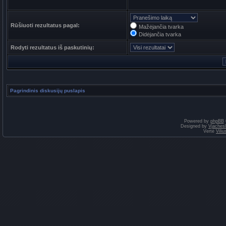
Rūšiuoti rezultatus pagal:
Mažėjančia tvarka
Didėjančia tvarka
Rodyti rezultatus iš paskutinių:
Pagrindinis diskusijų puslapis
Powered by
phpBB
Designed by
Vjaches
Vertė
Vili