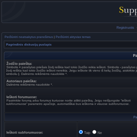
Registruotis
Peržiūrėti neatsakytus pranešimus
|
Peržiūrėti aktyvias temas
Pagrindinis diskusijų puslapis
Pa
Žodžio paieška:
Simbolis
+
parašytas priešais žodį reiškia kad tokio žodžio reikia ieškoti. Simbolis
-
parašytas p
žodį reiškia kad tokio žodžio ieškoti nereikia. Jeigu ieškote tik vieno iš kelių žodžių, atskirkite 
simboliu
|
. Dalinėms reikšmėms naudokite *.
Autoriaus paieška:
Dalinėms reikšmėms naudokite *.
Ieškoti forumuose:
Pasirinkite forumą arba forumus kuriuose norite atlikti paiešką. Jeigu neišjungsite “ieškoti
subforumuose“ parametro apačioje, automatiškai bus ieškoma ir visuose subforumuose.
Pa
Ieškoti subforumuose:
Taip
Ne