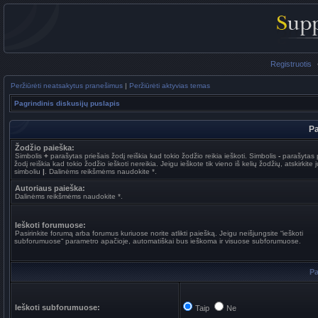
Registruotis
Peržiūrėti neatsakytus pranešimus
|
Peržiūrėti aktyvias temas
Pagrindinis diskusijų puslapis
Pa
Žodžio paieška:
Simbolis
+
parašytas priešais žodį reiškia kad tokio žodžio reikia ieškoti. Simbolis
-
parašytas p
žodį reiškia kad tokio žodžio ieškoti nereikia. Jeigu ieškote tik vieno iš kelių žodžių, atskirkite 
simboliu
|
. Dalinėms reikšmėms naudokite *.
Autoriaus paieška:
Dalinėms reikšmėms naudokite *.
Ieškoti forumuose:
Pasirinkite forumą arba forumus kuriuose norite atlikti paiešką. Jeigu neišjungsite “ieškoti
subforumuose“ parametro apačioje, automatiškai bus ieškoma ir visuose subforumuose.
Pa
Ieškoti subforumuose:
Taip
Ne