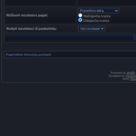
Rūšiuoti rezultatus pagal:
Mažėjančia tvarka
Didėjančia tvarka
Rodyti rezultatus iš paskutinių:
Pagrindinis diskusijų puslapis
Powered by
phpBB
Designed by
Vjaches
Vertė
Vili