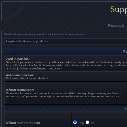
Registruotis
Peržiūrėti neatsakytus pranešimus
|
Peržiūrėti aktyvias temas
Pagrindinis diskusijų puslapis
Pa
Žodžio paieška:
Simbolis
+
parašytas priešais žodį reiškia kad tokio žodžio reikia ieškoti. Simbolis
-
parašytas p
žodį reiškia kad tokio žodžio ieškoti nereikia. Jeigu ieškote tik vieno iš kelių žodžių, atskirkite 
simboliu
|
. Dalinėms reikšmėms naudokite *.
Autoriaus paieška:
Dalinėms reikšmėms naudokite *.
Ieškoti forumuose:
Pasirinkite forumą arba forumus kuriuose norite atlikti paiešką. Jeigu neišjungsite “ieškoti
subforumuose“ parametro apačioje, automatiškai bus ieškoma ir visuose subforumuose.
Pa
Ieškoti subforumuose:
Taip
Ne