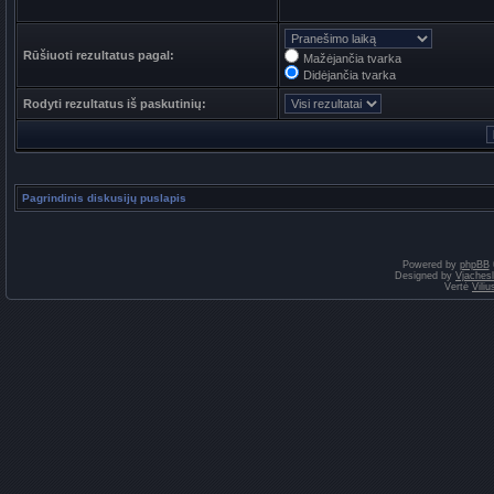
Rūšiuoti rezultatus pagal:
Mažėjančia tvarka
Didėjančia tvarka
Rodyti rezultatus iš paskutinių:
Pagrindinis diskusijų puslapis
Powered by
phpBB
Designed by
Vjaches
Vertė
Vili