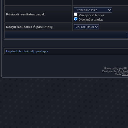
Rūšiuoti rezultatus pagal:
Mažėjančia tvarka
Didėjančia tvarka
Rodyti rezultatus iš paskutinių:
Pagrindinis diskusijų puslapis
Powered by
phpBB
Designed by
Vjaches
Vertė
Vili