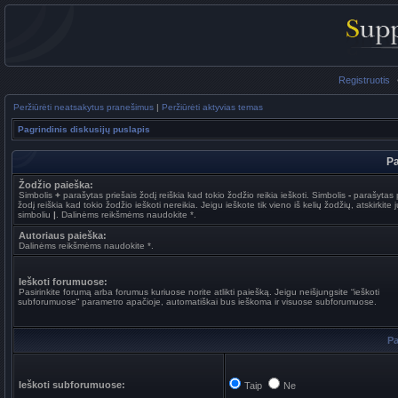
Registruotis
Peržiūrėti neatsakytus pranešimus
|
Peržiūrėti aktyvias temas
Pagrindinis diskusijų puslapis
Pa
Žodžio paieška:
Simbolis
+
parašytas priešais žodį reiškia kad tokio žodžio reikia ieškoti. Simbolis
-
parašytas p
žodį reiškia kad tokio žodžio ieškoti nereikia. Jeigu ieškote tik vieno iš kelių žodžių, atskirkite 
simboliu
|
. Dalinėms reikšmėms naudokite *.
Autoriaus paieška:
Dalinėms reikšmėms naudokite *.
Ieškoti forumuose:
Pasirinkite forumą arba forumus kuriuose norite atlikti paiešką. Jeigu neišjungsite “ieškoti
subforumuose“ parametro apačioje, automatiškai bus ieškoma ir visuose subforumuose.
Pa
Ieškoti subforumuose:
Taip
Ne