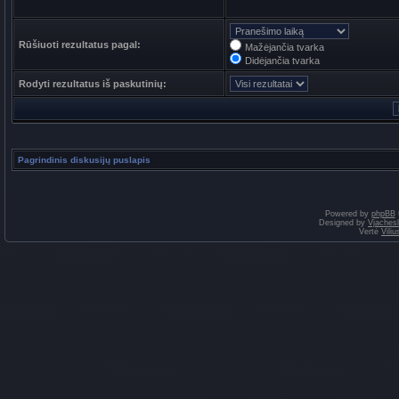
Rūšiuoti rezultatus pagal:
Mažėjančia tvarka
Didėjančia tvarka
Rodyti rezultatus iš paskutinių:
Pagrindinis diskusijų puslapis
Powered by
phpBB
Designed by
Vjaches
Vertė
Vili