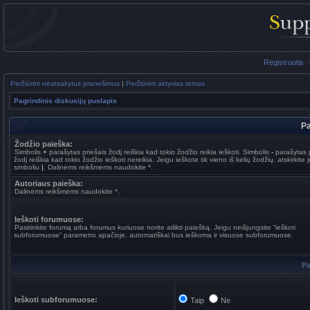
Registruotis
Peržiūrėti neatsakytus pranešimus
|
Peržiūrėti aktyvias temas
Pagrindinis diskusijų puslapis
Pa
Žodžio paieška:
Simbolis
+
parašytas priešais žodį reiškia kad tokio žodžio reikia ieškoti. Simbolis
-
parašytas p
žodį reiškia kad tokio žodžio ieškoti nereikia. Jeigu ieškote tik vieno iš kelių žodžių, atskirkite 
simboliu
|
. Dalinėms reikšmėms naudokite *.
Autoriaus paieška:
Dalinėms reikšmėms naudokite *.
Ieškoti forumuose:
Pasirinkite forumą arba forumus kuriuose norite atlikti paiešką. Jeigu neišjungsite “ieškoti
subforumuose“ parametro apačioje, automatiškai bus ieškoma ir visuose subforumuose.
Pa
Ieškoti subforumuose:
Taip
Ne