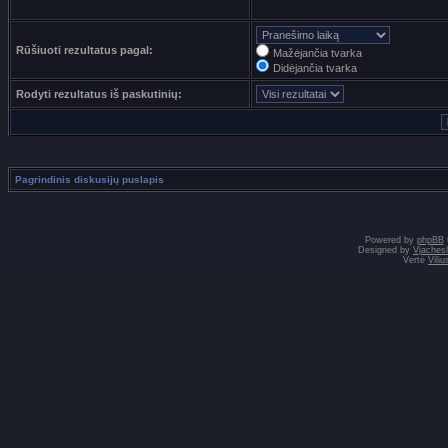
Rūšiuoti rezultatus pagal:
Mažėjančia tvarka
Didėjančia tvarka
Rodyti rezultatus iš paskutinių:
Pagrindinis diskusijų puslapis
Powered by
phpBB
Designed by
Vjaches
Vertė
Vili