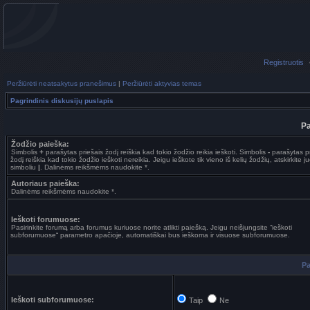
Registruotis
Peržiūrėti neatsakytus pranešimus
|
Peržiūrėti aktyvias temas
Pagrindinis diskusijų puslapis
Pa
Žodžio paieška:
Simbolis
+
parašytas priešais žodį reiškia kad tokio žodžio reikia ieškoti. Simbolis
-
parašytas pr
žodį reiškia kad tokio žodžio ieškoti nereikia. Jeigu ieškote tik vieno iš kelių žodžių, atskirkite j
simboliu
|
. Dalinėms reikšmėms naudokite *.
Autoriaus paieška:
Dalinėms reikšmėms naudokite *.
Ieškoti forumuose:
Pasirinkite forumą arba forumus kuriuose norite atlikti paiešką. Jeigu neišjungsite “ieškoti
subforumuose“ parametro apačioje, automatiškai bus ieškoma ir visuose subforumuose.
Pa
Ieškoti subforumuose:
Taip
Ne