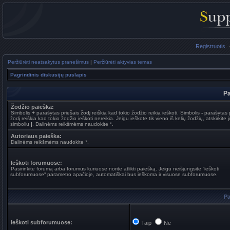
Registruotis
Peržiūrėti neatsakytus pranešimus
|
Peržiūrėti aktyvias temas
Pagrindinis diskusijų puslapis
Pa
Žodžio paieška:
Simbolis
+
parašytas priešais žodį reiškia kad tokio žodžio reikia ieškoti. Simbolis
-
parašytas p
žodį reiškia kad tokio žodžio ieškoti nereikia. Jeigu ieškote tik vieno iš kelių žodžių, atskirkite 
simboliu
|
. Dalinėms reikšmėms naudokite *.
Autoriaus paieška:
Dalinėms reikšmėms naudokite *.
Ieškoti forumuose:
Pasirinkite forumą arba forumus kuriuose norite atlikti paiešką. Jeigu neišjungsite “ieškoti
subforumuose“ parametro apačioje, automatiškai bus ieškoma ir visuose subforumuose.
Pa
Ieškoti subforumuose:
Taip
Ne