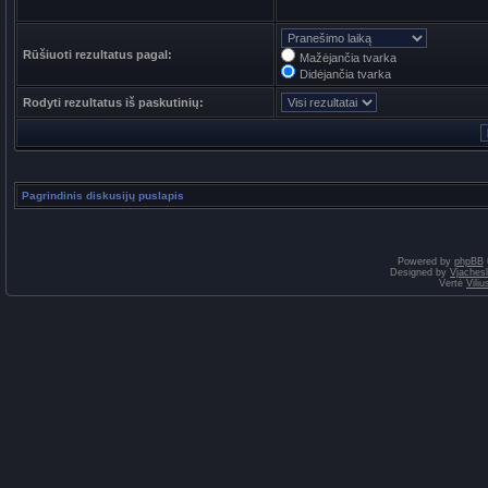
Rūšiuoti rezultatus pagal:
Mažėjančia tvarka
Didėjančia tvarka
Rodyti rezultatus iš paskutinių:
Pagrindinis diskusijų puslapis
Powered by
phpBB
Designed by
Vjaches
Vertė
Vili