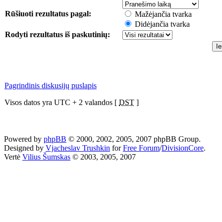
Rūšiuoti rezultatus pagal:
Mažėjančia tvarka
Didėjančia tvarka
Rodyti rezultatus iš paskutinių:
Pagrindinis diskusijų puslapis
Visos datos yra UTC + 2 valandos [
DST
]
Powered by
phpBB
© 2000, 2002, 2005, 2007 phpBB Group.
Designed by
Vjacheslav Trushkin
for
Free Forum
/
DivisionCore
.
Vertė
Vilius Šumskas
© 2003, 2005, 2007