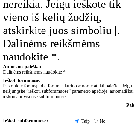
nereikia. Jeigu ieškote tik
vieno iš kelių žodžių,
atskirkite juos simboliu
|
.
Dalinėms reikšmėms
naudokite *.
Autoriaus paieška:
Dalinėms reikšmėms naudokite *.
Ieškoti forumuose:
Pasirinkite forumą arba forumus kuriuose norite atlikti paiešką. Jeigu
neišjungsite “ieškoti subforumuose“ parametro apačioje, automatiškai
ieškoma ir visuose subforumuose.
Pai
Ieškoti subforumuose:
Taip
Ne