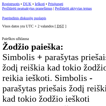
Registruotis
•
DUK
•
Ieškoti
•
Prisijungti
Peržiūrėti neatsakytus pranešimus
|
Peržiūrėti aktyvias temas
Pagrindinis diskusijų puslapis
Visos datos yra UTC + 2 valandos [
DST
]
Paieškos užklausa
Žodžio paieška:
Simbolis
+
parašytas priešai
žodį reiškia kad tokio žodži
reikia ieškoti. Simbolis
-
parašytas priešais žodį reišk
kad tokio žodžio ieškoti