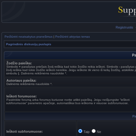
Registruotis
Peržiūrėti neatsakytus pranešimus
|
Peržiūrėti aktyvias temas
Pagrindinis diskusijų puslapis
Pa
Žodžio paieška:
Simbolis
+
parašytas priešais žodį reiškia kad tokio žodžio reikia ieškoti. Simbolis
-
parašytas p
žodį reiškia kad tokio žodžio ieškoti nereikia. Jeigu ieškote tik vieno iš kelių žodžių, atskirkite 
simboliu
|
. Dalinėms reikšmėms naudokite *.
Autoriaus paieška:
Dalinėms reikšmėms naudokite *.
Ieškoti forumuose:
Pasirinkite forumą arba forumus kuriuose norite atlikti paiešką. Jeigu neišjungsite “ieškoti
subforumuose“ parametro apačioje, automatiškai bus ieškoma ir visuose subforumuose.
Pa
Ieškoti subforumuose:
Taip
Ne