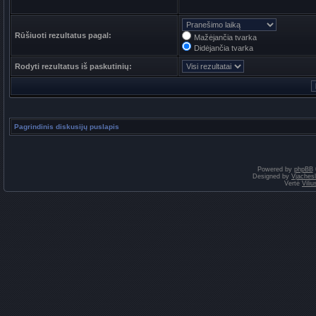
Rūšiuoti rezultatus pagal:
Mažėjančia tvarka
Didėjančia tvarka
Rodyti rezultatus iš paskutinių:
Pagrindinis diskusijų puslapis
Powered by
phpBB
Designed by
Vjaches
Vertė
Vili