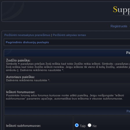
Registruotis
Peržiūrėti neatsakytus pranešimus
|
Peržiūrėti aktyvias temas
Pagrindinis diskusijų puslapis
Pa
Žodžio paieška:
Simbolis
+
parašytas priešais žodį reiškia kad tokio žodžio reikia ieškoti. Simbolis
-
parašytas p
žodį reiškia kad tokio žodžio ieškoti nereikia. Jeigu ieškote tik vieno iš kelių žodžių, atskirkite 
simboliu
|
. Dalinėms reikšmėms naudokite *.
Autoriaus paieška:
Dalinėms reikšmėms naudokite *.
Ieškoti forumuose:
Pasirinkite forumą arba forumus kuriuose norite atlikti paiešką. Jeigu neišjungsite “ieškoti
subforumuose“ parametro apačioje, automatiškai bus ieškoma ir visuose subforumuose.
Pa
Ieškoti subforumuose:
Taip
Ne