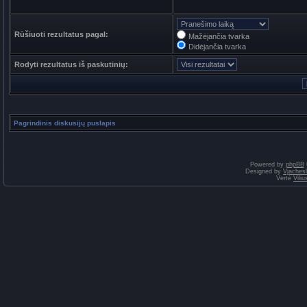
Rūšiuoti rezultatus pagal:
Mažėjančia tvarka
Didėjančia tvarka
Rodyti rezultatus iš paskutinių:
Pagrindinis diskusijų puslapis
Powered by
phpBB
Designed by
Vjaches
Vertė
Vili