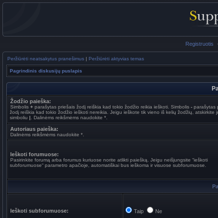
Registruotis
Peržiūrėti neatsakytus pranešimus
|
Peržiūrėti aktyvias temas
Pagrindinis diskusijų puslapis
Pa
Žodžio paieška:
Simbolis
+
parašytas priešais žodį reiškia kad tokio žodžio reikia ieškoti. Simbolis
-
parašytas p
žodį reiškia kad tokio žodžio ieškoti nereikia. Jeigu ieškote tik vieno iš kelių žodžių, atskirkite 
simboliu
|
. Dalinėms reikšmėms naudokite *.
Autoriaus paieška:
Dalinėms reikšmėms naudokite *.
Ieškoti forumuose:
Pasirinkite forumą arba forumus kuriuose norite atlikti paiešką. Jeigu neišjungsite “ieškoti
subforumuose“ parametro apačioje, automatiškai bus ieškoma ir visuose subforumuose.
Pa
Ieškoti subforumuose:
Taip
Ne