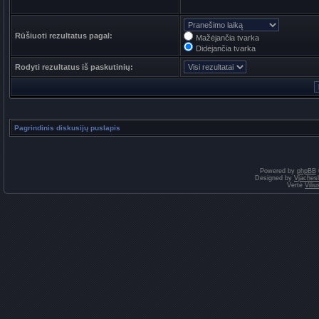
Rūšiuoti rezultatus pagal:
Mažėjančia tvarka
Didėjančia tvarka
Rodyti rezultatus iš paskutinių:
Pagrindinis diskusijų puslapis
Powered by
phpBB
Designed by
Vjaches
Vertė
Vili