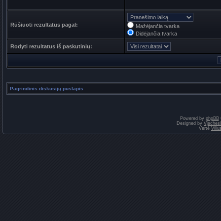
Rūšiuoti rezultatus pagal:
Mažėjančia tvarka
Didėjančia tvarka
Rodyti rezultatus iš paskutinių:
Pagrindinis diskusijų puslapis
Powered by
phpBB
Designed by
Vjaches
Vertė
Vili