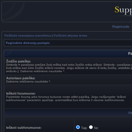
Registruotis
Peržiūrėti neatsakytus pranešimus
|
Peržiūrėti aktyvias temas
Pagrindinis diskusijų puslapis
Pa
Žodžio paieška:
Simbolis
+
parašytas priešais žodį reiškia kad tokio žodžio reikia ieškoti. Simbolis
-
parašytas p
žodį reiškia kad tokio žodžio ieškoti nereikia. Jeigu ieškote tik vieno iš kelių žodžių, atskirkite 
simboliu
|
. Dalinėms reikšmėms naudokite *.
Autoriaus paieška:
Dalinėms reikšmėms naudokite *.
Ieškoti forumuose:
Pasirinkite forumą arba forumus kuriuose norite atlikti paiešką. Jeigu neišjungsite “ieškoti
subforumuose“ parametro apačioje, automatiškai bus ieškoma ir visuose subforumuose.
Pa
Ieškoti subforumuose:
Taip
Ne