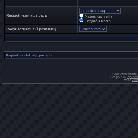
Rūšiuoti rezultatus pagal:
Mažėjančia tvarka
Didėjančia tvarka
Rodyti rezultatus iš paskutinių:
Pagrindinis diskusijų puslapis
Powered by
phpBB
Designed by
Vjaches
Vertė
Vili