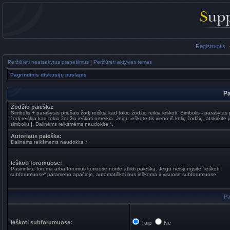
Registruotis
Peržiūrėti neatsakytus pranešimus
|
Peržiūrėti aktyvias temas
Pagrindinis diskusijų puslapis
Pa
Žodžio paieška:
Simbolis
+
parašytas priešais žodį reiškia kad tokio žodžio reikia ieškoti. Simbolis
-
parašytas p
žodį reiškia kad tokio žodžio ieškoti nereikia. Jeigu ieškote tik vieno iš kelių žodžių, atskirkite 
simboliu
|
. Dalinėms reikšmėms naudokite *.
Autoriaus paieška:
Dalinėms reikšmėms naudokite *.
Ieškoti forumuose:
Pasirinkite forumą arba forumus kuriuose norite atlikti paiešką. Jeigu neišjungsite “ieškoti
subforumuose“ parametro apačioje, automatiškai bus ieškoma ir visuose subforumuose.
Pa
Ieškoti subforumuose:
Taip
Ne