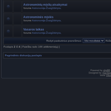
Astronominių mįslių atsakymai
forume
Astronomija-Žvaigždėtyra,
Astronominės mįslės
forume
Astronomija-Žvaigždėtyra,
Vasaros laikas
forume
Astronomija-Žvaigždėtyra,
Rodyti paskutinius pranešimus:
Rūši
Puslapis
2
iš
4
[ Paieška rado 166 atitikmenis(ų) ]
Pagrindinis diskusijų puslapis
Powered by
phpBB
Designed by
Vjaches
Vertė
Vili