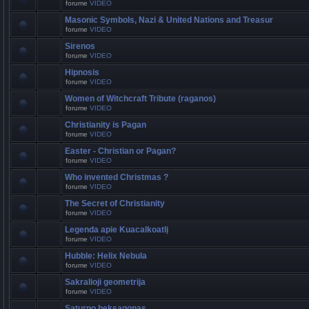
forume
VIDEO
Masonic Symbols, Nazi & United Nations and Treasur
forume
VIDEO
Sirenos
forume
VIDEO
Hipnosis
forume
VIDEO
Women of Witchcraft Tribute (raganos)
forume
VIDEO
Christianity is Pagan
forume
VIDEO
Easter - Christian or Pagan?
forume
VIDEO
Who invented Christmas ?
forume
VIDEO
The Secret of Christianity
forume
VIDEO
Legenda apie Kuacalkoatlį
forume
VIDEO
Hubble: Helix Nebula
forume
VIDEO
Sakralioji geometrija
forume
VIDEO
Saturno heksagonas