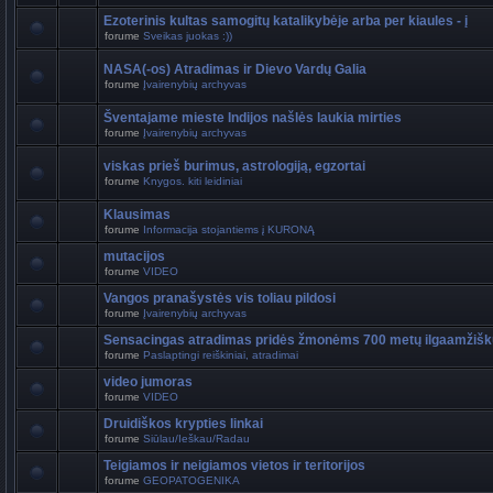
Ezoterinis kultas samogitų katalikybėje arba per kiaules - į
forume
Sveikas juokas :))
NASA(-os) Atradimas ir Dievo Vardų Galia
forume
Įvairenybių archyvas
Šventajame mieste Indijos našlės laukia mirties
forume
Įvairenybių archyvas
viskas prieš burimus, astrologiją, egzortai
forume
Knygos. kiti leidiniai
Klausimas
forume
Informacija stojantiems į KURONĄ
mutacijos
forume
VIDEO
Vangos pranašystės vis toliau pildosi
forume
Įvairenybių archyvas
Sensacingas atradimas pridės žmonėms 700 metų ilgaamžiš
forume
Paslaptingi reiškiniai, atradimai
video jumoras
forume
VIDEO
Druidiškos krypties linkai
forume
Siūlau/Ieškau/Radau
Teigiamos ir neigiamos vietos ir teritorijos
forume
GEOPATOGENIKA