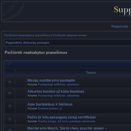
Registruotis
Peržiūrėti neatsakytus pranešimus
|
Peržiūrėti aktyvias temas
Pagrindinis diskusijų puslapis
Peržiūrėti neatsakytus pranešimus
Temos
Mazgų susidarymo paslaptis
forume
Paslaptingi reiškiniai, atradimai
Atkurtas buvimo už kūno buvimas
forume
Paslaptingi reiškiniai, atradimai
Apie burtininkus ir būrimus
forume
Sveikas juokas :))
Pašto (ir kitų apsaugotų zonų) sertifikatai
forume
Svečių knyga. Aš noriu pasakyti adminams
Martial arts Match, Taichi chen, psychic power –