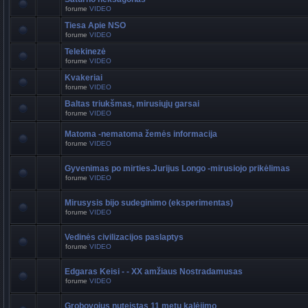
forume
VIDEO
Tiesa Apie NSO
forume
VIDEO
Telekinezė
forume
VIDEO
Kvakeriai
forume
VIDEO
Baltas triukšmas, mirusiųjų garsai
forume
VIDEO
Matoma -nematoma žemės informacija
forume
VIDEO
Gyvenimas po mirties.Jurijus Longo -mirusiojo prikėlimas
forume
VIDEO
Mirusysis bijo sudeginimo (eksperimentas)
forume
VIDEO
Vedinės civilizacijos paslaptys
forume
VIDEO
Edgaras Keisi - - XX amžiaus Nostradamusas
forume
VIDEO
Grobovojus nuteistas 11 metų kalėjimo