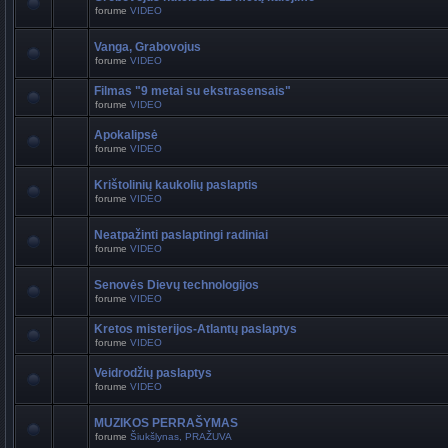
forume
VIDEO
Vanga, Grabovojus
forume
VIDEO
Filmas "9 metai su ekstrasensais"
forume
VIDEO
Apokalipsė
forume
VIDEO
Krištolinių kaukolių paslaptis
forume
VIDEO
Neatpažinti paslaptingi radiniai
forume
VIDEO
Senovės Dievų technologijos
forume
VIDEO
Kretos misterijos-Atlantų paslaptys
forume
VIDEO
Veidrodžių paslaptys
forume
VIDEO
MUZIKOS PERRAŠYMAS
forume
Šiukšlynas, PRAŽUVA