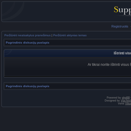
Registruotis
Peržiūrėti neatsakytus pranešimus
|
Peržiūrėti aktyvias temas
Pagrindinis diskusijų puslapis
Ištrinti v
Ar tikrai norite ištrinti vis
Pagrindinis diskusijų puslapis
Powered by
phpBB
Designed by
Vjaches
Vertė
Vili