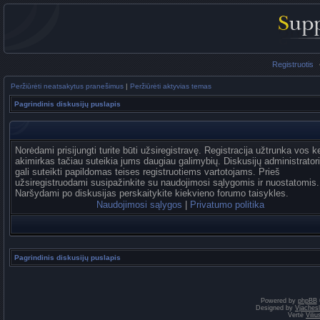
Registruotis
Peržiūrėti neatsakytus pranešimus
|
Peržiūrėti aktyvias temas
Pagrindinis diskusijų puslapis
Norėdami prisijungti turite būti užsiregistravę. Registracija užtrunka vos k
akimirkas tačiau suteikia jums daugiau galimybių. Diskusijų administrator
gali suteikti papildomas teises registruotiems vartotojams. Prieš
užsiregistruodami susipažinkite su naudojimosi sąlygomis ir nuostatomis.
Naršydami po diskusijas perskaitykite kiekvieno forumo taisykles.
Naudojimosi sąlygos
|
Privatumo politika
Pagrindinis diskusijų puslapis
Powered by
phpBB
Designed by
Vjaches
Vertė
Vili