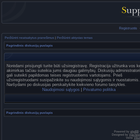
Registruotis
Peržiūrėti neatsakytus pranešimus
|
Peržiūrėti aktyvias temas
Pagrindinis diskusijų puslapis
Norėdami prisijungti turite būti užsiregistravę. Registracija užtrunka vos k
akimirkas tačiau suteikia jums daugiau galimybių. Diskusijų administrator
gali suteikti papildomas teises registruotiems vartotojams. Prieš
užsiregistruodami susipažinkite su naudojimosi sąlygomis ir nuostatomis.
Naršydami po diskusijas perskaitykite kiekvieno forumo taisykles.
Naudojimosi sąlygos
|
Privatumo politika
Pagrindinis diskusijų puslapis
Powered by
phpBB
Designed by
Vjaches
Vertė
Vili