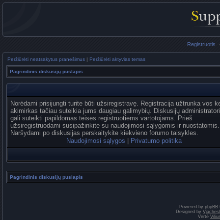
Registruotis
Peržiūrėti neatsakytus pranešimus
|
Peržiūrėti aktyvias temas
Pagrindinis diskusijų puslapis
Norėdami prisijungti turite būti užsiregistravę. Registracija užtrunka vos k
akimirkas tačiau suteikia jums daugiau galimybių. Diskusijų administrator
gali suteikti papildomas teises registruotiems vartotojams. Prieš
užsiregistruodami susipažinkite su naudojimosi sąlygomis ir nuostatomis.
Naršydami po diskusijas perskaitykite kiekvieno forumo taisykles.
Naudojimosi sąlygos
|
Privatumo politika
Pagrindinis diskusijų puslapis
Powered by
phpBB
Designed by
Vjaches
Vertė
Vili