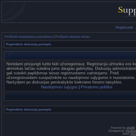
Registruotis
Peržiūrėti neatsakytus pranešimus
|
Peržiūrėti aktyvias temas
Pagrindinis diskusijų puslapis
Norėdami prisijungti turite būti užsiregistravę. Registracija užtrunka vos k
akimirkas tačiau suteikia jums daugiau galimybių. Diskusijų administrator
gali suteikti papildomas teises registruotiems vartotojams. Prieš
užsiregistruodami susipažinkite su naudojimosi sąlygomis ir nuostatomis.
Naršydami po diskusijas perskaitykite kiekvieno forumo taisykles.
Naudojimosi sąlygos
|
Privatumo politika
Pagrindinis diskusijų puslapis
Powered by
phpBB
Designed by
Vjaches
Vertė
Vili