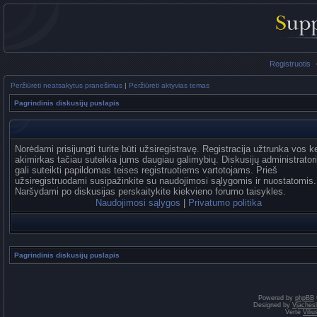
Registruotis
Peržiūrėti neatsakytus pranešimus
|
Peržiūrėti aktyvias temas
Pagrindinis diskusijų puslapis
Norėdami prisijungti turite būti užsiregistravę. Registracija užtrunka vos k
akimirkas tačiau suteikia jums daugiau galimybių. Diskusijų administrator
gali suteikti papildomas teises registruotiems vartotojams. Prieš
užsiregistruodami susipažinkite su naudojimosi sąlygomis ir nuostatomis.
Naršydami po diskusijas perskaitykite kiekvieno forumo taisykles.
Naudojimosi sąlygos
|
Privatumo politika
Pagrindinis diskusijų puslapis
Powered by
phpBB
Designed by
Vjaches
Vertė
Vili