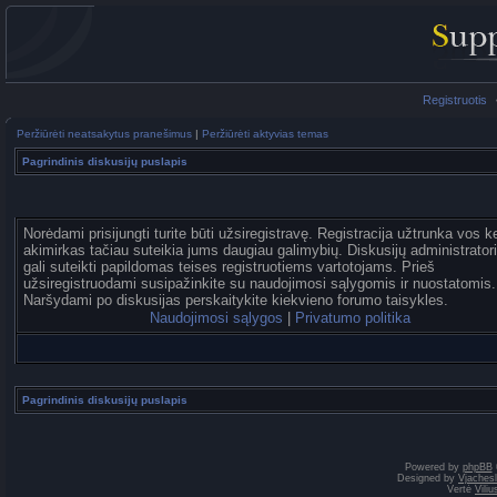
Registruotis
Peržiūrėti neatsakytus pranešimus
|
Peržiūrėti aktyvias temas
Pagrindinis diskusijų puslapis
Norėdami prisijungti turite būti užsiregistravę. Registracija užtrunka vos k
akimirkas tačiau suteikia jums daugiau galimybių. Diskusijų administrator
gali suteikti papildomas teises registruotiems vartotojams. Prieš
užsiregistruodami susipažinkite su naudojimosi sąlygomis ir nuostatomis.
Naršydami po diskusijas perskaitykite kiekvieno forumo taisykles.
Naudojimosi sąlygos
|
Privatumo politika
Pagrindinis diskusijų puslapis
Powered by
phpBB
Designed by
Vjaches
Vertė
Vili