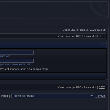
Dabar yra Ket Rgp 06, 2026 6:03 am
Visos datos yra UTC + 2 valandos [
DST
]
istruotis
pamiršau savo slaptažodį
Paslėpti mano būseną šios sesijos metu
Visos datos yra UTC + 2 valandos [
DST
]
Pereiti į: