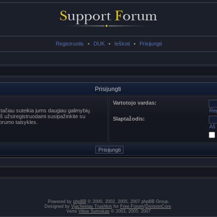
Registruotis
•
DUK
•
Ieškoti
•
Prisijungti
Prisijungti
Vartotojo vardas:
s tačiau suteikia jums daugiau galimybių.
Reg
ieš užsiregistruodami susipažinkite su
Slaptažodis:
orumo taisykles.
Aš 
Powered by
phpBB
© 2000, 2002, 2005, 2007 phpBB Group.
Designed by
Vjacheslav Trushkin
for
Free Forum
/
DivisionCore
.
Vertė
Vilius Šumskas
© 2003, 2005, 2007