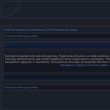
Peržiūrėti neatsakytus pranešimus
|
Peržiūrėti aktyvias temas
Pagrindinis diskusijų puslapis
Norėdami prisijungti turite būti užsiregistravę. Registracija užtrunka vos kelias akimirka
Diskusijų administratorius gali suteikti papildomas teises registruotiems vartotojams. Pr
naudojimosi sąlygomis ir nuostatomis. Naršydami po diskusijas perskaitykite kiekvieno f
Naudojimosi sąlygos
|
Privatumo politika
Pagrindinis diskusijų puslapis