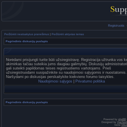
Registruotis
Peržiūrėti neatsakytus pranešimus
|
Peržiūrėti aktyvias temas
Pagrindinis diskusijų puslapis
Norėdami prisijungti turite būti užsiregistravę. Registracija užtrunka vos k
akimirkas tačiau suteikia jums daugiau galimybių. Diskusijų administrator
gali suteikti papildomas teises registruotiems vartotojams. Prieš
užsiregistruodami susipažinkite su naudojimosi sąlygomis ir nuostatomis.
Naršydami po diskusijas perskaitykite kiekvieno forumo taisykles.
Naudojimosi sąlygos
|
Privatumo politika
Pagrindinis diskusijų puslapis
Powered by
phpBB
Designed by
Vjaches
Vertė
Vili